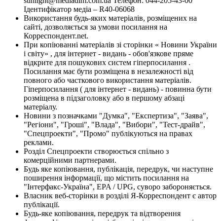
sunlight@mediadim.com.ua
Телефон: 044-205-43-00
Ідентифікатор медіа – R40-06068
Використання будь-яких матеріалів, розміщених на
сайті, дозволяється за умови посилання на
Корреспондент.net.
При копіюванні матеріалів зі сторінки « Новини України
і світу» , для інтернет - видань - обов'язкове пряме
відкрите для пошукових систем гіперпосилання .
Посилання має бути розміщена в незалежності від
повного або часткового використання матеріалів.
Гіперпосилання ( для інтернет - видань) - повинна бути
розміщена в підзаголовку або в першому абзаці
матеріалу.
Новини з позначками "Думка", "Експертиза", "Заява",
"Регіони", "Гроші", "Влада", "Вибори", "Тест-драйв",
"Спецпроекти", "Промо" публікуються на правах
реклами.
Розділ Спецпроекти створюється спільно з
комерційними партнерами.
Будь яке копіювання, публікація, передрук, чи наступне
поширення інформації, що містить посилання на
"Інтерфакс-Україна", EPA / UPG, суворо забороняється.
Власник веб-сторінки в розділі Я-Корреспондент є автор
публікації.
Будь-яке копіювання, передрук та відтворення