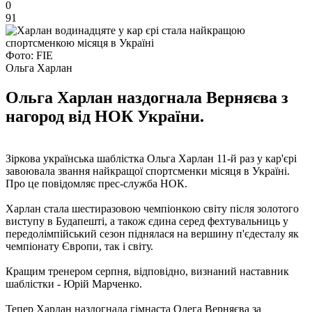
0
91
Фото: FIE
Ольга Харлан
Ольга Харлан наздогнала Верняєва з
нагород від НОК України.
Зіркова українська шаблістка Ольга Харлан 11-й раз у кар'єрі
завоювала звання найкращої спортсменки місяця в Україні.
Про це повідомляє прес-служба НОК.
Харлан стала шестиразовою чемпіонкою світу після золотого
виступу в Будапешті, а також єдина серед фехтувальниць у
передолімпійський сезон піднялася на вершину п'єдесталу як
чемпіонату Європи, так і світу.
Кращим тренером серпня, відповідно, визнаний наставник
шаблістки - Юрій Марченко.
Тепер Харлан наздогнала гімнаста Олега Верняєва за