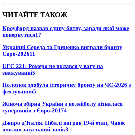
ЧИТАЙТЕ ТАКОЖ
Кроуфорд назвав єдину битву, заради якої може
повернутися
17
Українці Середа та Гриценко виграли бронзу
Євро-2026
11
UFC 221: Ромеро не вклався у вагу на
зважуванні
5
Полозюк здобула історичну бронзу на ЧС-2026 з
фехтування
5
Жіноча збірна України з волейболу дізналася
суперників з Євро-2017
4
Джиро д'Італія. Нібалі виграв 19-й етап, Чавес
очолив загальний залік
3