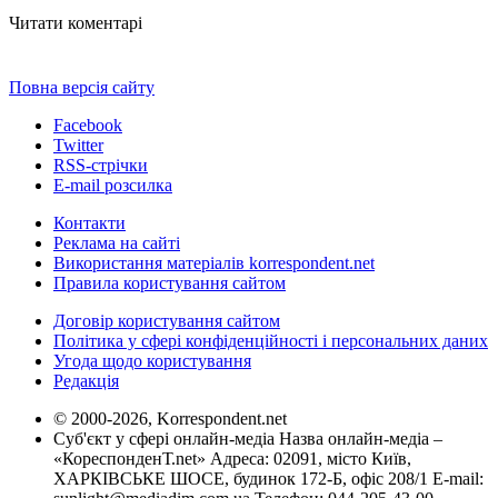
Читати коментарі
Повна версія сайту
Facebook
Twitter
RSS-стрічки
E-mail розсилка
Контакти
Реклама на сайті
Використання матеріалів korrespondent.net
Правила користування сайтом
Договір користування сайтом
Політика у сфері конфіденційності і персональних даних
Угода щодо користування
Редакція
© 2000-2026, Korrespondent.net
Суб'єкт у сфері онлайн-медіа Назва онлайн-медіа –
«КореспонденТ.net» Адреса: 02091, місто Київ,
ХАРКІВСЬКЕ ШОСЕ, будинок 172-Б, офіс 208/1 E-mail: