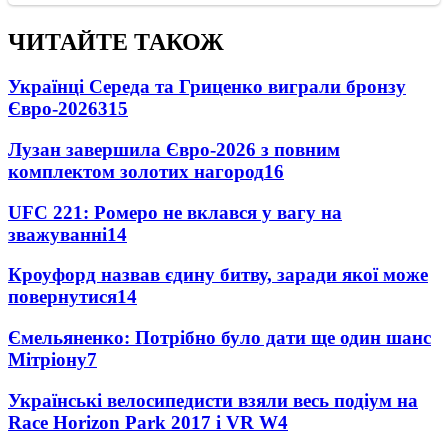
ЧИТАЙТЕ ТАКОЖ
Українці Середа та Гриценко виграли бронзу
Євро-2026
315
Лузан завершила Євро-2026 з повним
комплектом золотих нагород
16
UFC 221: Ромеро не вклався у вагу на
зважуванні
14
Кроуфорд назвав єдину битву, заради якої може
повернутися
14
Ємельяненко: Потрібно було дати ще один шанс
Мітріону
7
Українські велосипедисти взяли весь подіум на
Race Horizon Park 2017 і VR W
4