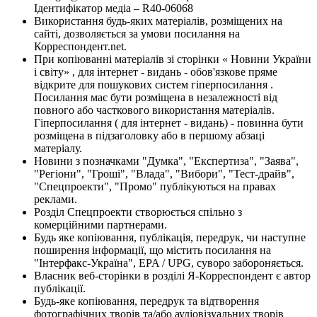
Ідентифікатор медіа – R40-06068
Використання будь-яких матеріалів, розміщених на
сайті, дозволяється за умови посилання на
Корреспондент.net.
При копіюванні матеріалів зі сторінки « Новини України
і світу» , для інтернет - видань - обов'язкове пряме
відкрите для пошукових систем гіперпосилання .
Посилання має бути розміщена в незалежності від
повного або часткового використання матеріалів.
Гіперпосилання ( для інтернет - видань) - повинна бути
розміщена в підзаголовку або в першому абзаці
матеріалу.
Новини з позначками "Думка", "Експертиза", "Заява",
"Регіони", "Гроші", "Влада", "Вибори", "Тест-драйв",
"Спецпроекти", "Промо" публікуються на правах
реклами.
Розділ Спецпроекти створюється спільно з
комерційними партнерами.
Будь яке копіювання, публікація, передрук, чи наступне
поширення інформації, що містить посилання на
"Інтерфакс-Україна", EPA / UPG, суворо забороняється.
Власник веб-сторінки в розділі Я-Корреспондент є автор
публікації.
Будь-яке копіювання, передрук та відтворення
фотографічних творів та/або аудіовізуальних творів