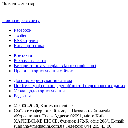
Читати коментарі
Повна версія сайту
Facebook
Twitter
RSS-стрічки
E-mail розсилка
Контакти
Реклама на сайті
Використання матеріалів korrespondent.net
Правила користування сайтом
Договір користування сайтом
Політика у сфері конфіденційності і персональних даних
Угода щодо користування
Редакція
© 2000-2026, Korrespondent.net
Суб'єкт у сфері онлайн-медіа Назва онлайн-медіа –
«КореспонденТ.net» Адреса: 02091, місто Київ,
ХАРКІВСЬКЕ ШОСЕ, будинок 172-Б, офіс 208/1 E-mail:
sunlight@mediadim.com.ua
Телефон: 044-205-43-00