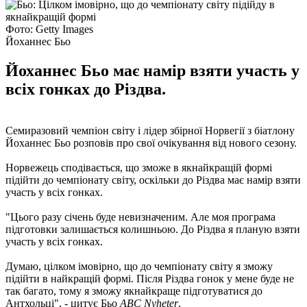
Фото: Getty Images
Йоханнес Бьо
Йоханнес Бьо має намір взяти участь у
всіх гонках до Різдва.
Семиразовий чемпіон світу і лідер збірної Норвегії з біатлону
Йоханнес Бьо розповів про свої очікування від нового сезону.
Норвежець сподівається, що зможе в якнайкращій формі
підійти до чемпіонату світу, оскільки до Різдва має намір взяти
участь у всіх гонках.
"Цього разу січень буде невизначеним. Але моя програма
підготовки залишається колишньою. До Різдва я планую взяти
участь у всіх гонках.
Думаю, цілком імовірно, що до чемпіонату світу я зможу
підійти в найкращій формі. Після Різдва гонок у мене буде не
так багато, тому я зможу якнайкраще підготуватися до
Антхольці", - цитує Бьо
ABC Nyheter
.