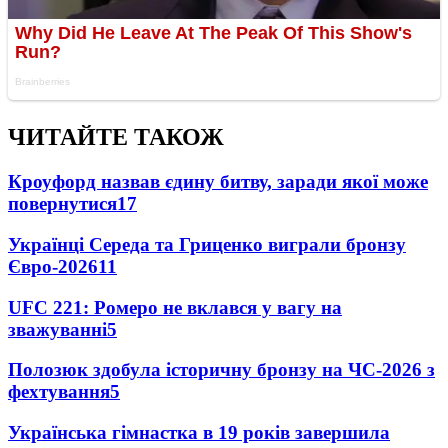
ЧИТАЙТЕ ТАКОЖ
Кроуфорд назвав єдину битву, заради якої може
повернутися
17
Українці Середа та Гриценко виграли бронзу
Євро-2026
11
UFC 221: Ромеро не вклався у вагу на
зважуванні
5
Полозюк здобула історичну бронзу на ЧС-2026 з
фехтування
5
Українська гімнастка в 19 років завершила