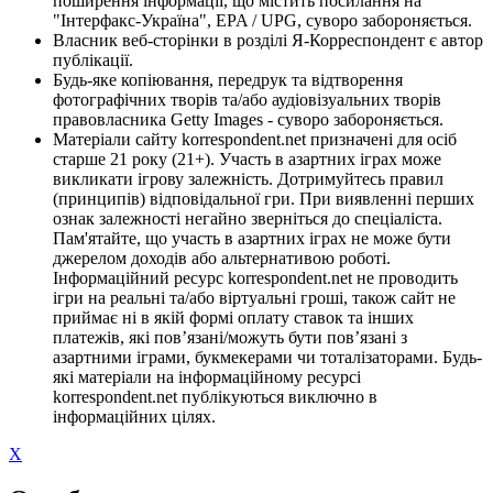
поширення інформації, що містить посилання на
"Інтерфакс-Україна", EPA / UPG, суворо забороняється.
Власник веб-сторінки в розділі Я-Корреспондент є автор
публікації.
Будь-яке копіювання, передрук та відтворення
фотографічних творів та/або аудіовізуальних творів
правовласника Getty Images - суворо забороняється.
Матеріали сайту korrespondent.net призначені для осіб
старше 21 року (21+). Участь в азартних іграх може
викликати ігрову залежність. Дотримуйтесь правил
(принципів) відповідальної гри. При виявленні перших
ознак залежності негайно зверніться до спеціаліста.
Пам'ятайте, що участь в азартних іграх не може бути
джерелом доходів або альтернативою роботі.
Інформаційний ресурс korrespondent.net не проводить
ігри на реальні та/або віртуальні гроші, також сайт не
приймає ні в якій формі оплату ставок та інших
платежів, які пов’язані/можуть бути пов’язані з
азартними іграми, букмекерами чи тоталізаторами. Будь-
які матеріали на інформаційному ресурсі
korrespondent.net публікуються виключно в
інформаційних цілях.
X