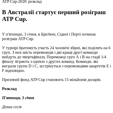
ATP Cup-2020: розклад
В Австралії стартує перший розіграш
ATP Cup.
У п'ятницю, 3 січня, в Брісбені, Сіднеї і Перті починає
розіграш ATP Cup.
У турнірі братимуть участь 24 чоловічі збірні, які поділять на 6
груп. З них шість переможців і дві кращі другі команди
вийдуть до чвертьфіналу. Переможці груп А і B на стадії 1/4
фіналу зіграють з однією з других команд. Команди, які
виграли групи D і C, зустрінуться з переможцями квартетів E і
F відповідно.
Призовий фонд ATP Cup становить 15 мільйонів доларів.
Розклад
П'ятниця, 3 січня
Денна сесія