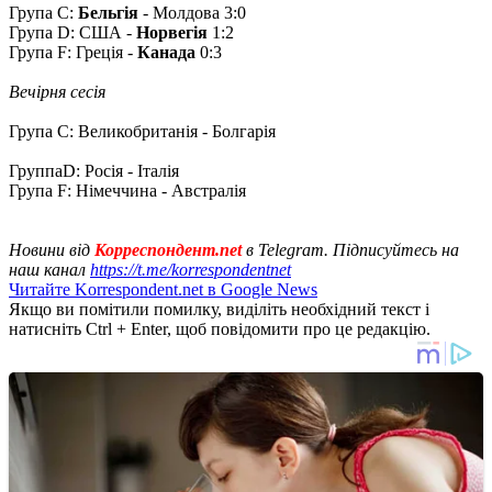
Група С:
Бельгія
- Молдова 3:0
Група D: США -
Норвегія
1:2
Група F: Греція -
Канада
0:3
Вечірня сесія
Група С: Великобританія - Болгарія
ГруппаD: Росія - Італія
Група F: Німеччина - Австралія
Новини від
Корреспондент.net
в Telegram. Підписуйтесь на
наш канал
https://t.me/korrespondentnet
Читайте Korrespondent.net в Google News
Якщо ви помітили помилку, виділіть необхідний текст і
натисніть Ctrl + Enter, щоб повідомити про це редакцію.