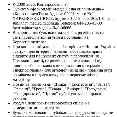
© 2000-2026, Korrespondent.net
Суб'єкт у сфері онлайн-медіа Назва онлайн-медіа –
«КореспонденТ.net» Адреса: 02091, місто Київ,
ХАРКІВСЬКЕ ШОСЕ, будинок 172-Б, офіс 208/1 E-mail:
sunlight@mediadim.com.ua
Телефон: 044-205-43-00
Ідентифікатор медіа – R40-06068
Використання будь-яких матеріалів, розміщених на
сайті, дозволяється за умови посилання на
Корреспондент.net.
При копіюванні матеріалів зі сторінки « Новини України
і світу» , для інтернет - видань - обов'язкове пряме
відкрите для пошукових систем гіперпосилання .
Посилання має бути розміщена в незалежності від
повного або часткового використання матеріалів.
Гіперпосилання ( для інтернет - видань) - повинна бути
розміщена в підзаголовку або в першому абзаці
матеріалу.
Новини з позначками "Думка", "Експертиза", "Заява",
"Регіони", "Гроші", "Влада", "Вибори", "Тест-драйв",
"Спецпроекти", "Промо" публікуються на правах
реклами.
Розділ Спецпроекти створюється спільно з
комерційними партнерами.
Будь яке копіювання, публікація, передрук, чи наступне