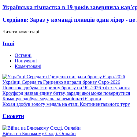
Українська гімнастка в 19 років завершила кар'єр
Сердінов: Зараз у команді плавців один лідер - 
Читати коментарі
Інші
Останні
Популярні
Коментовані
Українці Середа та Гриценко виграли бронзу Євро-2026
Полозюк здобула історичну бронзу на ЧС-2026 з фехтування
Кроуфорд назвав єдину битву, заради якої може повернутися
Комащук здобула медаль на чемпіонаті Європи
Кохан здобув золоту медаль на етапі Континентального туру
Сюжети
Війна на Близькому Сході. Онлайн