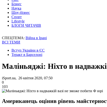
Бізнес
Наука
Шоу-бізнес
Спорт
Lifestyle
БЛОГИ ЧИТАЧІВ
СПЕЦТЕМА:
Війна в Ірані
ВСІ ТЕМИ
Вступ України в ЄС
Теракт в Барселоні
Маліньяджі: Ніхто в надважкі
iSport.ua, 26 квітня 2020, 07:50
0
103
Американець оцінив рівень майстерност