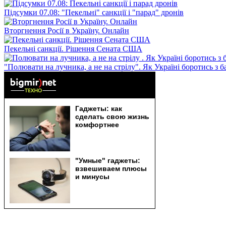
Підсумки 07.08: "Пекельні" санкції і "парад" дронів
Вторгнення Росії в Україну. Онлайн
Пекельні санкції. Рішення Сената США
"Полювати на лучника, а не на стрілу". Як Україні боротись з 