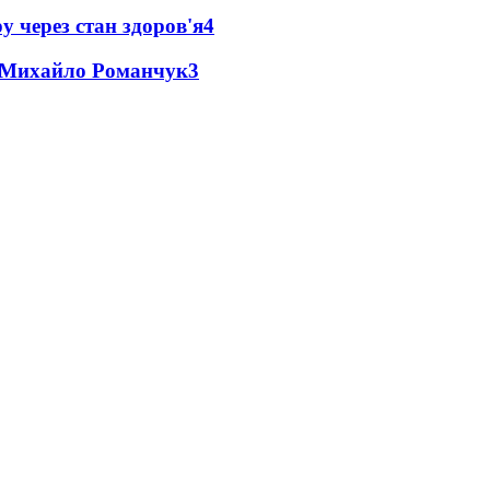
у через стан здоров'я
4
це Михайло Романчук
3