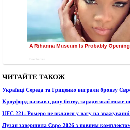
ЧИТАЙТЕ ТАКОЖ
Українці Середа та Гриценко виграли бронзу Євр
Кроуфорд назвав єдину битву, заради якої може 
UFC 221: Ромеро не вклався у вагу на зважуванні
Лузан завершила Євро-2026 з повним комплектом