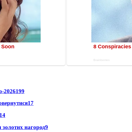
о-2026
199
повернутися
17
14
 золотих нагород
9