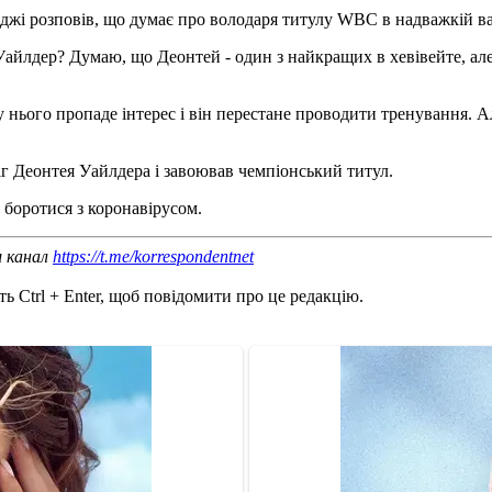
джі розповів, що думає про володаря титулу WBC в надважкій ва
 Уайлдер? Думаю, що Деонтей - один з найкращих в хевівейте, ал
 нього пропаде інтерес і він перестане проводити тренування. Ал
г Деонтея Уайлдера і завоював чемпіонський титул.
 боротися з коронавірусом.
ш канал
https://t.me/korrespondentnet
ь Ctrl + Enter, щоб повідомити про це редакцію.