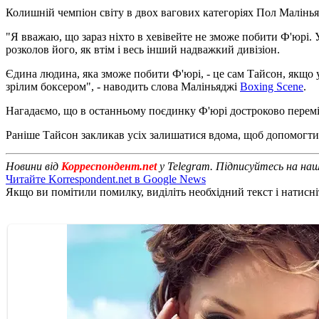
Колишній чемпіон світу в двох вагових категоріях Пол Малінья
"Я вважаю, що зараз ніхто в хевівейте не зможе побити Ф'юрі.
розколов його, як втім і весь інший надважкий дивізіон.
Єдина людина, яка зможе побити Ф'юрі, - це сам Тайсон, якщо у
зрілим боксером", - наводить слова Маліньяджі
Boxing Scene
.
Нагадаємо, що в останньому поєдинку Ф'юрі достроково перемі
Раніше Тайсон закликав усіх залишатися вдома, щоб допомогти
Новини від
Корреспондент.net
у Telegram. Підписуйтесь на на
Читайте Korrespondent.net в Google News
Якщо ви помітили помилку, виділіть необхідний текст і натисніт