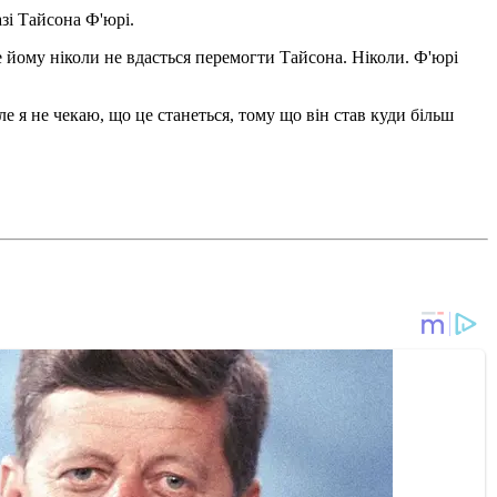
зі Тайсона Ф'юрі.
е йому ніколи не вдасться перемогти Тайсона. Ніколи. Ф'юрі
е я не чекаю, що це станеться, тому що він став куди більш