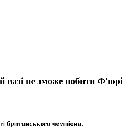
й вазі не зможе побити Ф'юрі
і британського чемпіона.