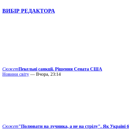
ВИБІР РЕДАКТОРА
Сюжет
Пекельні санкції. Рішення Сената США
Новини світу
— Вчора, 23:14
Сюжет
"Полювати на лучника, а не на стрілу". Як Україні 