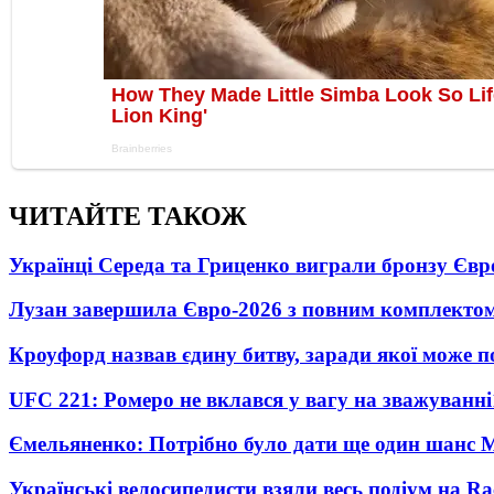
ЧИТАЙТЕ ТАКОЖ
Українці Середа та Гриценко виграли бронзу Євр
Лузан завершила Євро-2026 з повним комплектом
Кроуфорд назвав єдину битву, заради якої може 
UFC 221: Ромеро не вклався у вагу на зважуванні
Ємельяненко: Потрібно було дати ще один шанс 
Українські велосипедисти взяли весь подіум на Ra