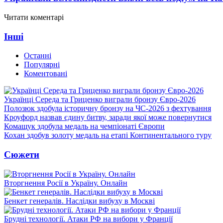
Читати коментарі
Інші
Останні
Популярні
Коментовані
Українці Середа та Гриценко виграли бронзу Євро-2026
Полозюк здобула історичну бронзу на ЧС-2026 з фехтування
Кроуфорд назвав єдину битву, заради якої може повернутися
Комащук здобула медаль на чемпіонаті Європи
Кохан здобув золоту медаль на етапі Континентального туру
Сюжети
Вторгнення Росії в Україну. Онлайн
Бенкет генералів. Наслідки вибуху в Москві
Брудні технології. Атаки РФ на вибори у Франції