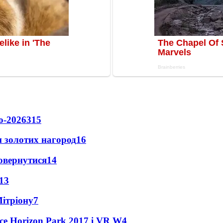
о-2026
315
 золотих нагород
16
повернутися
14
13
Мітріону
7
ce Horizon Park 2017 і VR W
4