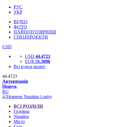
РУС
УКР
ВІДЕО
ФОТО
НАЙПОПУЛЯРНІШІ
СПЕЦПРОЕКТИ
USD
USD
44.4723
EUR
51.3096
Всі курси валют
44.4723
Авторизація
Пошук
RU
ВСІ РОЗДІЛИ
Головна
Україна
Місто
Світ