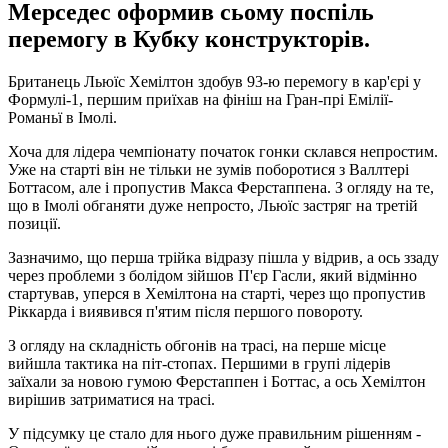
Мерседес оформив сьому поспіль
перемогу в Кубку конструкторів.
Британець Льюїс Хемілтон здобув 93-ю перемогу в кар'єрі у
Формулі-1, першим приїхав на фініш на Гран-прі Емілії-
Романьї в Імолі.
Хоча для лідера чемпіонату початок гонки склався непростим.
Уже на старті він не тільки не зумів поборотися з Валлтері
Боттасом, але і пропустив Макса Ферстаппена. З огляду на те,
що в Імолі обганяти дуже непросто, Льюїс застряг на третій
позиції.
Зазначимо, що перша трійка відразу пішла у відрив, а ось ззаду
через проблеми з болідом зійшов П'єр Гасли, який відмінно
стартував, уперся в Хемілтона на старті, через що пропустив
Ріккарда і виявився п'ятим після першого повороту.
З огляду на складність обгонів на трасі, на перше місце
вийшла тактика на піт-стопах. Першими в групі лідерів
заїхали за новою гумою Ферстаппен і Боттас, а ось Хемілтон
вирішив затриматися на трасі.
У підсумку це стало для нього дуже правильним рішенням -