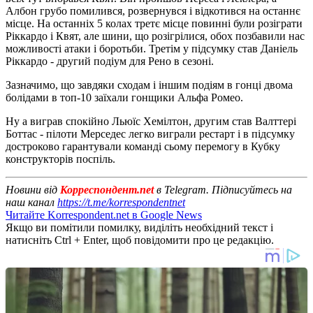
Албон грубо помилився, розвернувся і відкотився на останнє
місце. На останніх 5 колах третє місце повинні були розіграти
Ріккардо і Квят, але шини, що розігрілися, обох позбавили нас
можливості атаки і боротьби. Третім у підсумку став Даніель
Ріккардо - другий подіум для Рено в сезоні.
Зазначимо, що завдяки сходам і іншим подіям в гонці двома
болідами в топ-10 заїхали гонщики Альфа Ромео.
Ну а виграв спокійно Льюїс Хемілтон, другим став Валттері
Боттас - пілоти Мерседес легко виграли рестарт і в підсумку
достроково гарантували команді сьому перемогу в Кубку
конструкторів поспіль.
Новини від
Корреспондент.net
в Telegram. Підписуйтесь на
наш канал
https://t.me/korrespondentnet
Читайте Korrespondent.net в Google News
Якщо ви помітили помилку, виділіть необхідний текст і
натисніть Ctrl + Enter, щоб повідомити про це редакцію.