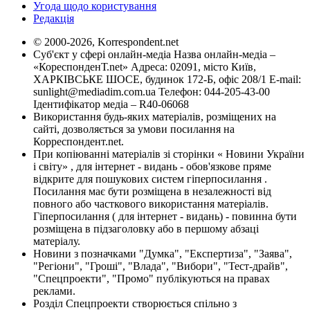
Угода щодо користування
Редакція
© 2000-2026, Korrespondent.net
Суб'єкт у сфері онлайн-медіа Назва онлайн-медіа –
«КореспонденТ.net» Адреса: 02091, місто Київ,
ХАРКІВСЬКЕ ШОСЕ, будинок 172-Б, офіс 208/1 E-mail:
sunlight@mediadim.com.ua
Телефон: 044-205-43-00
Ідентифікатор медіа – R40-06068
Використання будь-яких матеріалів, розміщених на
сайті, дозволяється за умови посилання на
Корреспондент.net.
При копіюванні матеріалів зі сторінки « Новини України
і світу» , для інтернет - видань - обов'язкове пряме
відкрите для пошукових систем гіперпосилання .
Посилання має бути розміщена в незалежності від
повного або часткового використання матеріалів.
Гіперпосилання ( для інтернет - видань) - повинна бути
розміщена в підзаголовку або в першому абзаці
матеріалу.
Новини з позначками "Думка", "Експертиза", "Заява",
"Регіони", "Гроші", "Влада", "Вибори", "Тест-драйв",
"Спецпроекти", "Промо" публікуються на правах
реклами.
Розділ Спецпроекти створюється спільно з