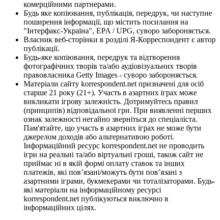
комерційними партнерами.
Будь яке копіювання, публікація, передрук, чи наступне
поширення інформації, що містить посилання на
"Інтерфакс-Україна", EPA / UPG, суворо забороняється.
Власник веб-сторінки в розділі Я-Корреспондент є автор
публікації.
Будь-яке копіювання, передрук та відтворення
фотографічних творів та/або аудіовізуальних творів
правовласника Getty Images - суворо забороняється.
Матеріали сайту korrespondent.net призначені для осіб
старше 21 року (21+). Участь в азартних іграх може
викликати ігрову залежність. Дотримуйтесь правил
(принципів) відповідальної гри. При виявленні перших
ознак залежності негайно зверніться до спеціаліста.
Пам'ятайте, що участь в азартних іграх не може бути
джерелом доходів або альтернативою роботі.
Інформаційний ресурс korrespondent.net не проводить
ігри на реальні та/або віртуальні гроші, також сайт не
приймає ні в якій формі оплату ставок та інших
платежів, які пов’язані/можуть бути пов’язані з
азартними іграми, букмекерами чи тоталізаторами. Будь-
які матеріали на інформаційному ресурсі
korrespondent.net публікуються виключно в
інформаційних цілях.