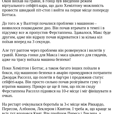
Окон виїхав на гравій, в гонці був введений режим
віртуального сейфіті-кара, що дало Хемілтону можливість
провести швидкий піт-стоп і вийти на перше місце попереду
Боттаса.
До того ж у Валттері почалися проблеми з машиною -
виявилося пошкоджене дно. Він почав втрачати в темпі і в
підсумку все ж пропустив Ферстаппена. Здавалося, Макс буде
другим, адже він відразу почав відриватися і за кілька кіл
поїхав вперед на 3 секунди.
Але тут раптом через проблеми він розвернувся і вилетів у
гравій. Кінець гонки для Макса і маса цікавого для глядачів,
адже на трасу виїхала машина безпеки!
Поки Хемілтон і Боттас, а також багато інших поїхали в
бокси, під машиною безпеки в аварію примудрився потрапити
Джордж Расселл, що полетів в бар'єри і продовжив статус
сейфіті-кара. Він просто сильно почав розігрівати гуму і
втратив машину. Прикро це ще й тим, що після сходу
Ферстаппена Расселл піднявся на 10-е місце і міг фінішувати в
очках.
На рестарт очікувалася боротьба за 3-є місце між Ріккардо,
Пересом, Албоном, Леклером і Квятом. І треба ж, що краще за
всіх тут впорався Квят. Він пройшов Переса і Леклера, а