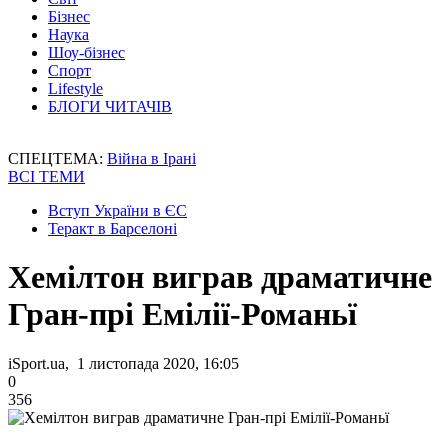
Бізнес
Наука
Шоу-бізнес
Спорт
Lifestyle
БЛОГИ ЧИТАЧІВ
СПЕЦТЕМА:
Війна в Ірані
ВСІ ТЕМИ
Вступ України в ЄС
Теракт в Барселоні
Хемілтон виграв драматичне
Гран-прі Емілії-Романьї
iSport.ua, 1 листопада 2020, 16:05
0
356