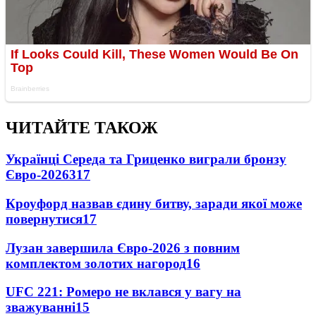
ЧИТАЙТЕ ТАКОЖ
Українці Середа та Гриценко виграли бронзу
Євро-2026
317
Кроуфорд назвав єдину битву, заради якої може
повернутися
17
Лузан завершила Євро-2026 з повним
комплектом золотих нагород
16
UFC 221: Ромеро не вклався у вагу на
зважуванні
15