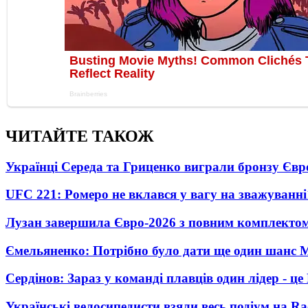
ЧИТАЙТЕ ТАКОЖ
Українці Середа та Гриценко виграли бронзу Євр
UFC 221: Ромеро не вклався у вагу на зважуванні
Лузан завершила Євро-2026 з повним комплектом
Ємельяненко: Потрібно було дати ще один шанс 
Сердінов: Зараз у команді плавців один лідер - 
Українські велосипедисти взяли весь подіум на Ra