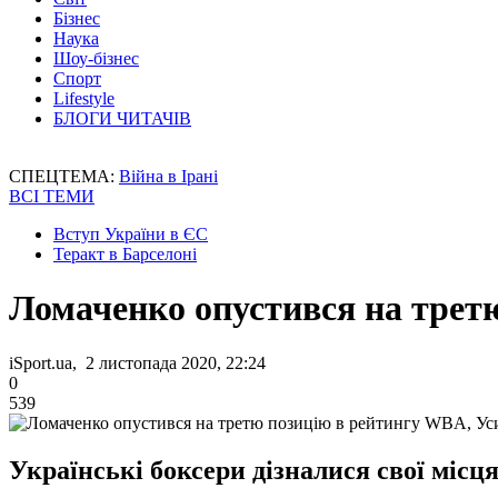
Бізнес
Наука
Шоу-бізнес
Спорт
Lifestyle
БЛОГИ ЧИТАЧІВ
СПЕЦТЕМА:
Війна в Ірані
ВСІ ТЕМИ
Вступ України в ЄС
Теракт в Барселоні
Ломаченко опустився на трет
iSport.ua, 2 листопада 2020, 22:24
0
539
Українські боксери дізналися свої місц