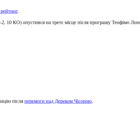
 рейтинг
.
4-2, 10 КО) опустився на третє місце після програшу Теофімо Лоп
зицію після
перемоги над Дереком Чісорою
.