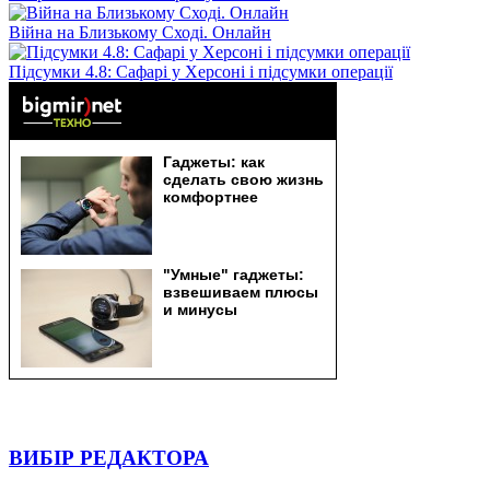
Війна на Близькому Сході. Онлайн
Підсумки 4.8: Сафарі у Херсоні і підсумки операції
ВИБІР РЕДАКТОРА