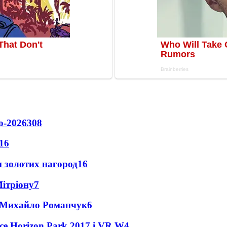
о-2026
308
16
 золотих нагород
16
Мітріону
7
це Михайло Романчук
6
ce Horizon Park 2017 і VR W
4