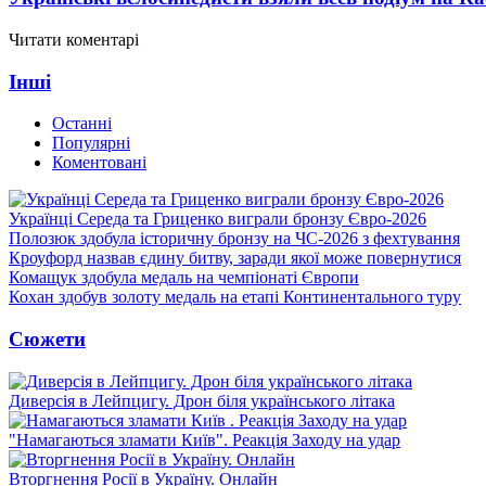
Читати коментарі
Інші
Останні
Популярні
Коментовані
Українці Середа та Гриценко виграли бронзу Євро-2026
Полозюк здобула історичну бронзу на ЧС-2026 з фехтування
Кроуфорд назвав єдину битву, заради якої може повернутися
Комащук здобула медаль на чемпіонаті Європи
Кохан здобув золоту медаль на етапі Континентального туру
Сюжети
Диверсія в Лейпцигу. Дрон біля українського літака
"Намагаються зламати Київ". Реакція Заходу на удар
Вторгнення Росії в Україну. Онлайн