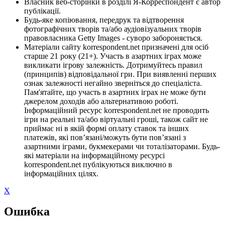
Власник веб-сторінки в розділі Я-Корреспондент є автор
публікації.
Будь-яке копіювання, передрук та відтворення
фотографічних творів та/або аудіовізуальних творів
правовласника Getty Images - суворо забороняється.
Матеріали сайту korrespondent.net призначені для осіб
старше 21 року (21+). Участь в азартних іграх може
викликати ігрову залежність. Дотримуйтесь правил
(принципів) відповідальної гри. При виявленні перших
ознак залежності негайно зверніться до спеціаліста.
Пам'ятайте, що участь в азартних іграх не може бути
джерелом доходів або альтернативою роботі.
Інформаційний ресурс korrespondent.net не проводить
ігри на реальні та/або віртуальні гроші, також сайт не
приймає ні в якій формі оплату ставок та інших
платежів, які пов’язані/можуть бути пов’язані з
азартними іграми, букмекерами чи тоталізаторами. Будь-
які матеріали на інформаційному ресурсі
korrespondent.net публікуються виключно в
інформаційних цілях.
X
Ошибка