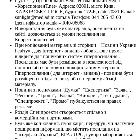
Суб'єкт у сфері онлайн-медіа Назва онлайн-медіа –
«КореспонденТ.net» Адреса: 02091, місто Київ,
ХАРКІВСЬКЕ ШОСЕ, будинок 172-Б, офіс 208/1 E-mail:
sunlight@mediadim.com.ua
Телефон: 044-205-43-00
Ідентифікатор медіа – R40-06068
Використання будь-яких матеріалів, розміщених на
сайті, дозволяється за умови посилання на
Корреспондент.net.
При копіюванні матеріалів зі сторінки « Новини України
і світу» , для інтернет - видань - обов'язкове пряме
відкрите для пошукових систем гіперпосилання .
Посилання має бути розміщена в незалежності від
повного або часткового використання матеріалів.
Гіперпосилання ( для інтернет - видань) - повинна бути
розміщена в підзаголовку або в першому абзаці
матеріалу.
Новини з позначками "Думка", "Експертиза", "Заява",
"Регіони", "Гроші", "Влада", "Вибори", "Тест-драйв",
"Спецпроекти", "Промо" публікуються на правах
реклами.
Розділ Спецпроекти створюється спільно з
комерційними партнерами.
Будь яке копіювання, публікація, передрук, чи наступне
поширення інформації, що містить посилання на
"Інтерфакс-Україна", EPA / UPG, суворо забороняється.