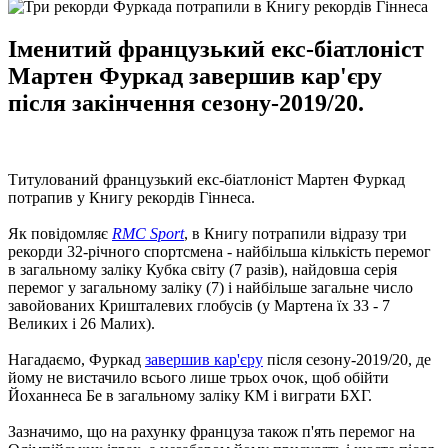
Іменитий французький екс-біатлоніст
Мартен Фуркад завершив кар'єру
після закінчення сезону-2019/20.
Титулований французький екс-біатлоніст Мартен Фуркад
потрапив у Книгу рекордів Гіннеса.
Як повідомляє
RMC Sport
, в Книгу потрапили відразу три
рекорди 32-річного спортсмена - найбільша кількість перемог
в загальному заліку Кубка світу (7 разів), найдовша серія
перемог у загальному заліку (7) і найбільше загальне число
завойованих Кришталевих глобусів (у Мартена їх 33 - 7
Великих і 26 Малих).
Нагадаємо, Фуркад
завершив кар'єру
після сезону-2019/20, де
йому не вистачило всього лише трьох очок, щоб обійти
Йоханнеса Бе в загальному заліку КМ і виграти БХГ.
Зазначимо, що на рахунку француза також п'ять перемог на