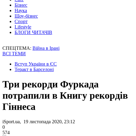
Бізнес
Наука
Шоу-бізнес
Спорт
Lifestyle
БЛОГИ ЧИТАЧІВ
СПЕЦТЕМА:
Війна в Ірані
ВСІ ТЕМИ
Вступ України в ЄС
Теракт в Барселоні
Три рекорди Фуркада
потрапили в Книгу рекордів
Гіннеса
iSport.ua, 19 листопада 2020, 23:12
0
574