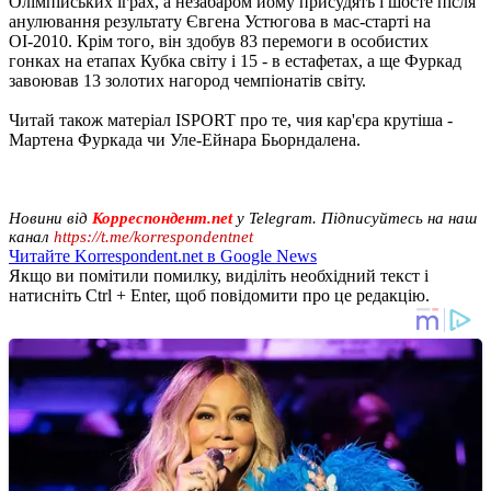
Олімпійських іграх, а незабаром йому присудять і шосте після
анулювання результату Євгена Устюгова в мас-старті на
ОІ-2010. Крім того, він здобув 83 перемоги в особистих
гонках на етапах Кубка світу і 15 - в естафетах, а ще Фуркад
завоював 13 золотих нагород чемпіонатів світу.
Читай також матеріал ISPORT про те, чия кар'єра крутіша -
Мартена Фуркада чи Уле-Ейнара Бьорндалена.
Новини від
Корреспондент.net
у Telegram. Підписуйтесь на наш
канал
https://t.me/korrespondentnet
Читайте Korrespondent.net в Google News
Якщо ви помітили помилку, виділіть необхідний текст і
натисніть Ctrl + Enter, щоб повідомити про це редакцію.