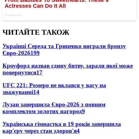
ЧИТАЙТЕ ТАКОЖ
Українці Середа та Гриценко виграли бронзу
Євро-2026
199
Кроуфорд назвав єдину битву, заради якої може
повернутися
17
UFC 221: Ромеро не вклався у вагу на
зважуванні
14
Лузан завершила Євро-2026 з повним
комплектом золотих нагород
9
Українська гімнастка в 19 років завершила
кар'єру через стан здоров'я
4