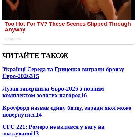
ЧИТАЙТЕ ТАКОЖ
Українці Середа та Гриценко виграли бронзу
Євро-2026
315
Лузан завершила Євро-2026 з повним
комплектом золотих нагород
16
Кроуфорд назвав єдину битву, заради якої може
повернутися
14
UFC 221: Ромеро не вклався у вагу на
зважуванні
13