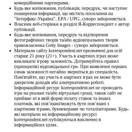
комерційними партнерами.
Будь яке копіювання, публікація, передрук, чи наступне
поширення інформації, що містить посилання на
"Інтерфакс-Україна", EPA / UPG, суворо забороняється.
Власник веб-сторінки в розділі Я-Корреспондент є автор
публікації.
Будь-яке копіювання, передрук та відтворення
фотографічних творів та/або аудіовізуальних творів
правовласника Getty Images - суворо забороняється.
Матеріали сайту korrespondent.net призначені для осіб
старше 21 року (21+). Участь в азартних іграх може
викликати ігрову залежність. Дотримуйтесь правил
(принципів) відповідальної гри. При виявленні перших
ознак залежності негайно зверніться до спеціаліста.
Пам'ятайте, що участь в азартних іграх не може бути
джерелом доходів або альтернативою роботі.
Інформаційний ресурс korrespondent.net не проводить
ігри на реальні та/або віртуальні гроші, також сайт не
приймає ні в якій формі оплату ставок та інших
платежів, які пов’язані/можуть бути пов’язані з
азартними іграми, букмекерами чи тоталізаторами. Будь-
які матеріали на інформаційному ресурсі
korrespondent.net публікуються виключно в
інформаційних цілях.