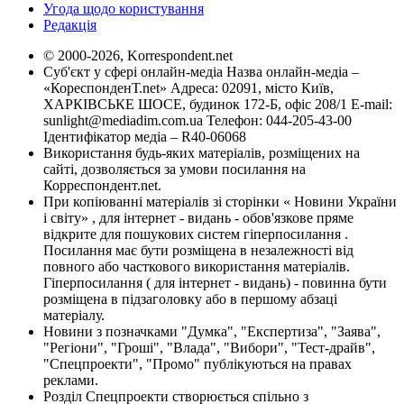
Угода щодо користування
Редакція
© 2000-2026, Korrespondent.net
Суб'єкт у сфері онлайн-медіа Назва онлайн-медіа –
«КореспонденТ.net» Адреса: 02091, місто Київ,
ХАРКІВСЬКЕ ШОСЕ, будинок 172-Б, офіс 208/1 E-mail:
sunlight@mediadim.com.ua
Телефон: 044-205-43-00
Ідентифікатор медіа – R40-06068
Використання будь-яких матеріалів, розміщених на
сайті, дозволяється за умови посилання на
Корреспондент.net.
При копіюванні матеріалів зі сторінки « Новини України
і світу» , для інтернет - видань - обов'язкове пряме
відкрите для пошукових систем гіперпосилання .
Посилання має бути розміщена в незалежності від
повного або часткового використання матеріалів.
Гіперпосилання ( для інтернет - видань) - повинна бути
розміщена в підзаголовку або в першому абзаці
матеріалу.
Новини з позначками "Думка", "Експертиза", "Заява",
"Регіони", "Гроші", "Влада", "Вибори", "Тест-драйв",
"Спецпроекти", "Промо" публікуються на правах
реклами.
Розділ Спецпроекти створюється спільно з