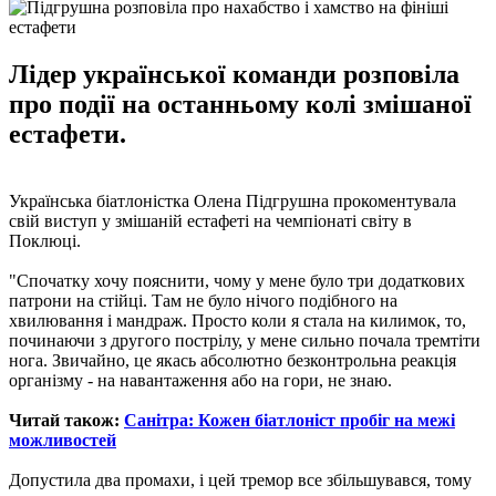
Лідер української команди розповіла
про події на останньому колі змішаної
естафети.
Українська біатлоністка Олена Підгрушна прокоментувала
свій виступ у змішаній естафеті на чемпіонаті світу в
Поклюці.
"Спочатку хочу пояснити, чому у мене було три додаткових
патрони на стійці. Там не було нічого подібного на
хвилювання і мандраж. Просто коли я стала на килимок, то,
починаючи з другого пострілу, у мене сильно почала тремтіти
нога. Звичайно, це якась абсолютно безконтрольна реакція
організму - на навантаження або на гори, не знаю.
Читай також:
Санітра: Кожен біатлоніст пробіг на межі
можливостей
Допустила два промахи, і цей тремор все збільшувався, тому