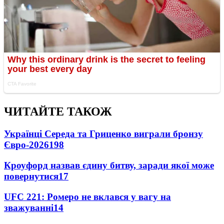
ЧИТАЙТЕ ТАКОЖ
Українці Середа та Гриценко виграли бронзу
Євро-2026
198
Кроуфорд назвав єдину битву, заради якої може
повернутися
17
UFC 221: Ромеро не вклався у вагу на
зважуванні
14