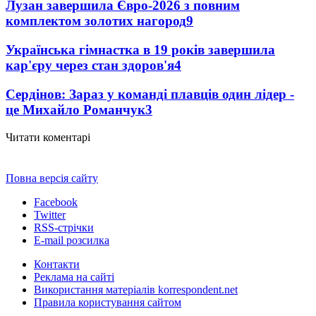
Лузан завершила Євро-2026 з повним
комплектом золотих нагород
9
Українська гімнастка в 19 років завершила
кар'єру через стан здоров'я
4
Сердінов: Зараз у команді плавців один лідер -
це Михайло Романчук
3
Читати коментарі
Повна версія сайту
Facebook
Twitter
RSS-стрічки
E-mail розсилка
Контакти
Реклама на сайті
Використання матеріалів korrespondent.net
Правила користування сайтом