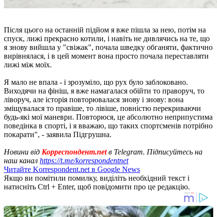
Після цього на останній підйом я вже пішла за нею, потім на
спуск, лижі прекрасно котили, і навіть не дивлячись на те, що
я знову вийшла у "свіжак", почала шведку обганяти, фактично
вирівнялася, і в цей момент вона просто почала переставляти
лижі між моїх.
Я мало не впала - і зрозуміло, що рух було заблоковано.
Виходячи на фініш, я вже намагалася обійти то праворуч, то
ліворуч, але історія повторювалася знову і знову: вона
зміщувалася то правіше, то лівіше, повністю перекриваючи
будь-які мої маневри. Повторюся, це абсолютно неприпустима
поведінка в спорті, і я вважаю, що таких спортсменів потрібно
покарати", - заявила Підгрушна.
Новини від
Корреспондент.net
в Telegram. Підписуйтесь на
наш канал
https://t.me/korrespondentnet
Читайте Korrespondent.net в Google News
Якщо ви помітили помилку, виділіть необхідний текст і
натисніть Ctrl + Enter, щоб повідомити про це редакцію.