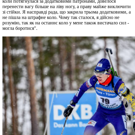
коли потягнулася за додатковими патронами, довелося
перенести вагу більше на ліву ногу, а праву майже виключити
зі стійки. Я насправді рада, що закрила трьома додатковими, а
не пішла на штрафне коло. Чому так сталося, я дійсно не
розумію, так як на останнє коло у мене також вистачало сил -
могла боротися".