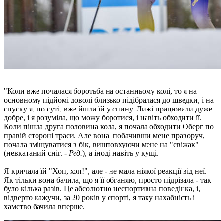
"Коли вже почалася боротьба на останньому колі, то я на
основному підйомі доволі близько підібралася до шведки, і на
спуску я, по суті, вже йшла їй у спину. Лижі працювали дуже
добре, і я розуміла, що можу боротися, і навіть обходити її.
Коли пішла друга половина кола, я почала обходити Оберг по
правій стороні траси. Але вона, побачивши мене праворуч,
почала зміщуватися в бік, виштовхуючи мене на "свіжак"
(невкатаний сніг. -
Ред.
), а іноді навіть у кущі.
Я кричала їй "Хоп, хоп!", але - не мала ніякої реакції від неї.
Як тільки вона бачила, що я її обганяю, просто підрізала - так
було кілька разів. Це абсолютно неспортивна поведінка, і,
відверто кажучи, за 20 років у спорті, я таку нахабність і
хамство бачила вперше.