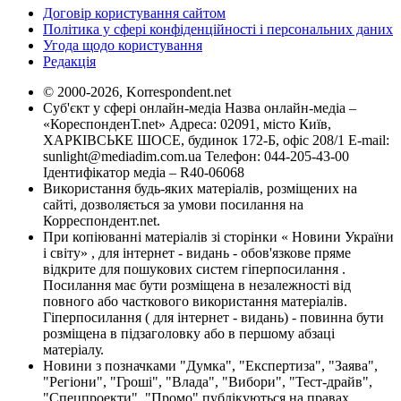
Договір користування сайтом
Політика у сфері конфіденційності і персональних даних
Угода щодо користування
Редакція
© 2000-2026, Korrespondent.net
Суб'єкт у сфері онлайн-медіа Назва онлайн-медіа –
«КореспонденТ.net» Адреса: 02091, місто Київ,
ХАРКІВСЬКЕ ШОСЕ, будинок 172-Б, офіс 208/1 E-mail:
sunlight@mediadim.com.ua
Телефон: 044-205-43-00
Ідентифікатор медіа – R40-06068
Використання будь-яких матеріалів, розміщених на
сайті, дозволяється за умови посилання на
Корреспондент.net.
При копіюванні матеріалів зі сторінки « Новини України
і світу» , для інтернет - видань - обов'язкове пряме
відкрите для пошукових систем гіперпосилання .
Посилання має бути розміщена в незалежності від
повного або часткового використання матеріалів.
Гіперпосилання ( для інтернет - видань) - повинна бути
розміщена в підзаголовку або в першому абзаці
матеріалу.
Новини з позначками "Думка", "Експертиза", "Заява",
"Регіони", "Гроші", "Влада", "Вибори", "Тест-драйв",
"Спецпроекти", "Промо" публікуються на правах