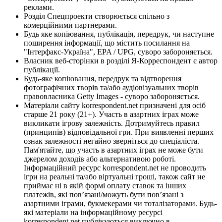
реклами.
Розділ Спецпроекти створюється спільно з
комерційними партнерами.
Будь яке копіювання, публікація, передрук, чи наступне
поширення інформації, що містить посилання на
"Інтерфакс-Україна", EPA / UPG, суворо забороняється.
Власник веб-сторінки в розділі Я-Корреспондент є автор
публікації.
Будь-яке копіювання, передрук та відтворення
фотографічних творів та/або аудіовізуальних творів
правовласника Getty Images - суворо забороняється.
Матеріали сайту korrespondent.net призначені для осіб
старше 21 року (21+). Участь в азартних іграх може
викликати ігрову залежність. Дотримуйтесь правил
(принципів) відповідальної гри. При виявленні перших
ознак залежності негайно зверніться до спеціаліста.
Пам'ятайте, що участь в азартних іграх не може бути
джерелом доходів або альтернативою роботі.
Інформаційний ресурс korrespondent.net не проводить
ігри на реальні та/або віртуальні гроші, також сайт не
приймає ні в якій формі оплату ставок та інших
платежів, які пов’язані/можуть бути пов’язані з
азартними іграми, букмекерами чи тоталізаторами. Будь-
які матеріали на інформаційному ресурсі
korrespondent.net публікуються виключно в