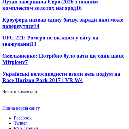
Лузан завершила Євро-2026 з повним
комплектом золотих нагород
16
Кроуфорд назвав єдину битву, заради якої може
повернутися
14
UFC 221: Ромеро не вклався у вагу на
зважуванні
13
Ємельяненко: Потрібно було дати ще один шанс
Мітріону
7
Українські велосипедисти взяли весь подіум на
Race Horizon Park 2017 і VR W
4
Читати коментарі
Повна версія сайту
Facebook
Twitter
RSS-стрічки