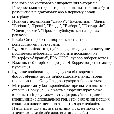
повного або часткового використання матеріалів.
Гіперпосилання ( для інтернет - видань) - повинна бути
розміщена в підзаголовку або в першому абзаці
матеріалу.
Новини з позначками "Думка", "Експертиза", "Заява",
"Регіони", "Гроші", "Влада", "Вибори", "Тест-драйв",
"Спецпроекти", "Промо" публікуються на правах
реклами.
Розділ Спецпроекти створюється спільно з
комерційними партнерами.
Будь яке копіювання, публікація, передрук, чи наступне
поширення інформації, що містить посилання на
"Інтерфакс-Україна", EPA / UPG, суворо забороняється.
Власник веб-сторінки в розділі Я-Корреспондент є автор
публікації.
Будь-яке копіювання, передрук та відтворення
фотографічних творів та/або аудіовізуальних творів
правовласника Getty Images - суворо забороняється.
Матеріали сайту korrespondent.net призначені для осіб
старше 21 року (21+). Участь в азартних іграх може
викликати ігрову залежність. Дотримуйтесь правил
(принципів) відповідальної гри. При виявленні перших
ознак залежності негайно зверніться до спеціаліста.
Пам'ятайте, що участь в азартних іграх не може бути
джерелом доходів або альтернативою роботі.