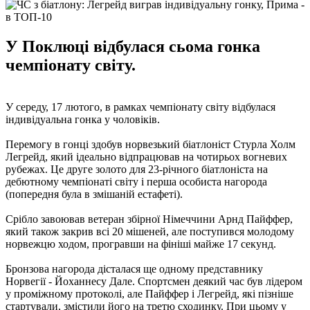
У Поклюці відбулася сьома гонка
чемпіонату світу.
У середу, 17 лютого, в рамках чемпіонату світу відбулася
індивідуальна гонка у чоловіків.
Перемогу в гонці здобув норвезький біатлоніст Стурла Холм
Легрейд, який ідеально відпрацював на чотирьох вогневих
рубежах. Це друге золото для 23-річного біатлоніста на
дебютному чемпіонаті світу і перша особиста нагорода
(попередня була в змішаній естафеті).
Срібло завоював ветеран збірної Німеччини Арнд Пайффер,
який також закрив всі 20 мішеней, але поступився молодому
норвежцю ходом, програвши на фініші майже 17 секунд.
Бронзова нагорода дісталася ще одному представнику
Норвегії - Йоханнесу Дале. Спортсмен деякий час був лідером
у проміжному протоколі, але Пайффер і Легрейд, які пізніше
стартували, змістили його на третю сходинку. При цьому у