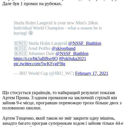
Дале був 1 промах на рубежах.
Sturla Holm Laegreid is your new Men's 20km
Individual World Champion - what a season he is
having! 🤩
🥇🇳🇴 Sturla Holm Laegreid
@NSSF_Biathlon
🥈🇩🇪 Arnd Peiffer
@skiverband
🥉🇳🇴 Johannes Dale
@NSSF_Biathlon
https://t.co/bk5aBBso9Q
#Pokljuka2021
pic.twitter.com/5wKFcgF9lq
— IBU World Cup (@IBU_WC)
February 17, 2021
Що стосується українців, то найкращий результат показав
Артем Прима. З одним промахом на заключній стрільбі він
зайняв 9-е місце, програвши переможцю трохи більше двох з
половиною хвилин.
Артем Тищенко, який також не зміг закрити одну мішень,
занадто багато програв суперникам ходом і зайняв тільки 44-е