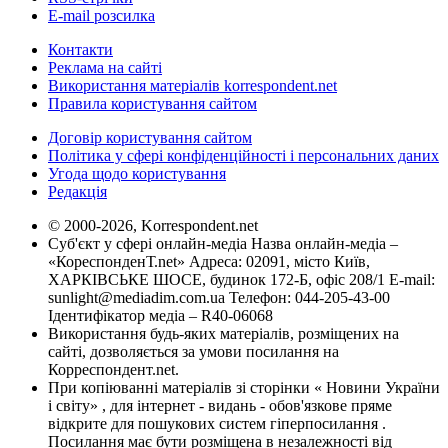
E-mail розсилка
Контакти
Реклама на сайті
Використання матеріалів korrespondent.net
Правила користування сайтом
Договір користування сайтом
Політика у сфері конфіденційності і персональних даних
Угода щодо користування
Редакція
© 2000-2026, Korrespondent.net
Суб'єкт у сфері онлайн-медіа Назва онлайн-медіа –
«КореспонденТ.net» Адреса: 02091, місто Київ,
ХАРКІВСЬКЕ ШОСЕ, будинок 172-Б, офіс 208/1 E-mail:
sunlight@mediadim.com.ua
Телефон: 044-205-43-00
Ідентифікатор медіа – R40-06068
Використання будь-яких матеріалів, розміщених на
сайті, дозволяється за умови посилання на
Корреспондент.net.
При копіюванні матеріалів зі сторінки « Новини України
і світу» , для інтернет - видань - обов'язкове пряме
відкрите для пошукових систем гіперпосилання .
Посилання має бути розміщена в незалежності від