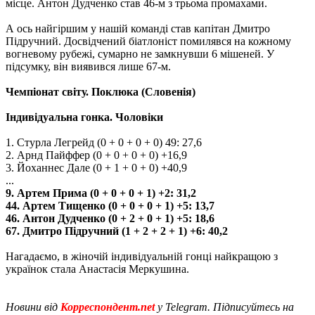
місце. Антон Дудченко став 46-м з трьома промахами.
А ось найгіршим у нашій команді став капітан Дмитро
Підручний. Досвідчений біатлоніст помилявся на кожному
вогневому рубежі, сумарно не замкнувши 6 мішеней. У
підсумку, він виявився лише 67-м.
Чемпіонат світу. Поклюка (Словенія)
Індивідуальна гонка. Чоловіки
1. Стурла Легрейд (0 + 0 + 0 + 0) 49: 27,6
2. Арнд Пайффер (0 + 0 + 0 + 0) +16,9
3. Йоханнес Дале (0 + 1 + 0 + 0) +40,9
...
9. Артем Прима (0 + 0 + 0 + 1) +2: 31,2
44. Артем Тищенко (0 + 0 + 0 + 1) +5: 13,7
46. ​​Антон Дудченко (0 + 2 + 0 + 1) +5: 18,6
67. Дмитро Підручний (1 + 2 + 2 + 1) +6: 40,2
Нагадаємо, в жіночій індивідуальній гонці найкращою з
українок стала Анастасія Меркушина.
Новини від
Корреспондент.net
у Telegram. Підписуйтесь на