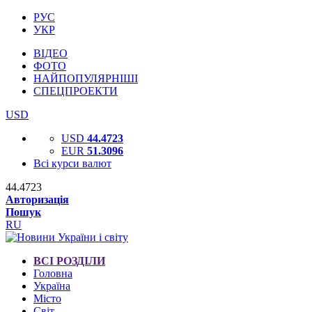
РУС
УКР
ВІДЕО
ФОТО
НАЙПОПУЛЯРНІШІ
СПЕЦПРОЕКТИ
USD
USD
44.4723
EUR
51.3096
Всі курси валют
44.4723
Авторизація
Пошук
RU
ВСІ РОЗДІЛИ
Головна
Україна
Місто
Світ