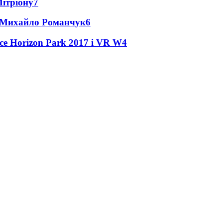
Мітріону
7
це Михайло Романчук
6
ce Horizon Park 2017 і VR W
4