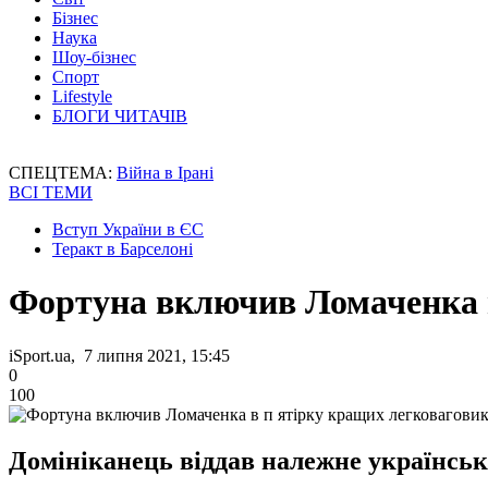
Бізнес
Наука
Шоу-бізнес
Спорт
Lifestyle
БЛОГИ ЧИТАЧІВ
СПЕЦТЕМА:
Війна в Ірані
ВСІ ТЕМИ
Вступ України в ЄС
Теракт в Барселоні
Фортуна включив Ломаченка в
iSport.ua, 7 липня 2021, 15:45
0
100
Домініканець віддав належне українськ