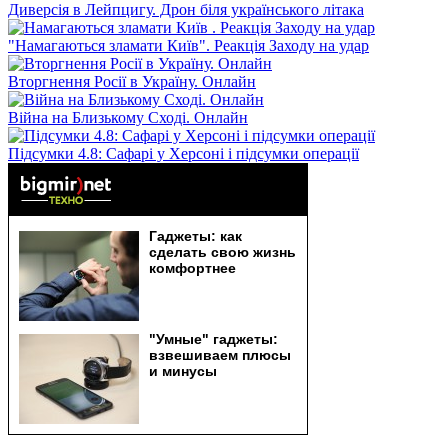
Диверсія в Лейпцигу. Дрон біля українського літака
"Намагаються зламати Київ". Реакція Заходу на удар
Вторгнення Росії в Україну. Онлайн
Війна на Близькому Сході. Онлайн
Підсумки 4.8: Сафарі у Херсоні і підсумки операції