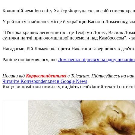
Колишній чемпіон світу Хав'єр Фортуна склав свій список кращи
У рейтингу знайшлося місце й українцю Василю Ломаченку, як
"П'ятірка кращих легкоатлетів - це Теофімо Лопес, Василь Лом
сутички на тлі приголомшливої ​​перемоги над Камбососом", - 
Нагадаємо, бій Ломаченка проти Накатани завершився в дев'ятом
Раніше повідомлялося, що
Ломаченко піднявся на одну позицію
Новини від
Корреспондент.net
в Telegram. Підписуйтесь на на
Читайте Korrespondent.net в Google News
Якщо ви помітили помилку, виділіть необхідний текст і натисніт