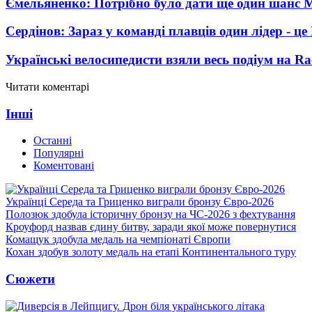
Ємельяненко: Потрібно було дати ще один шанс 
Сердінов: Зараз у команді плавців один лідер - 
Українські велосипедисти взяли весь подіум на Ra
Читати коментарі
Інші
Останні
Популярні
Коментовані
Українці Середа та Гриценко виграли бронзу Євро-2026
Полозюк здобула історичну бронзу на ЧС-2026 з фехтування
Кроуфорд назвав єдину битву, заради якої може повернутися
Комащук здобула медаль на чемпіонаті Європи
Кохан здобув золоту медаль на етапі Континентального туру
Сюжети