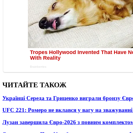
ЧИТАЙТЕ ТАКОЖ
Українці Середа та Гриценко виграли бронзу Євр
UFC 221: Ромеро не вклався у вагу на зважуванні
Лузан завершила Євро-2026 з повним комплектом