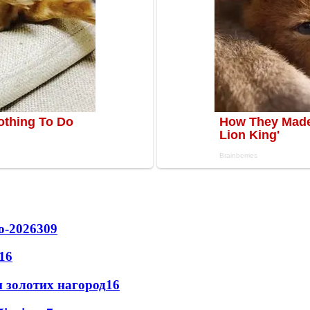
о-2026
309
16
 золотих нагород
16