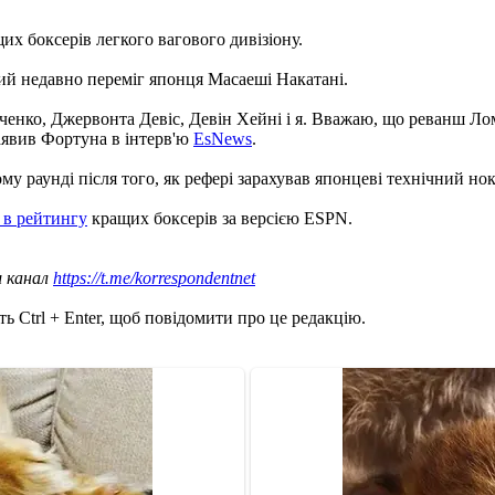
х боксерів легкого вагового дивізіону.
ий недавно переміг японця Масаеші Накатані.
аченко, Джервонта Девіс, Девін Хейні і я. Вважаю, що реванш Ло
заявив Фортуна в інтерв'ю
EsNews
.
у раунді після того, як рефері зарахував японцеві технічний нок
 в рейтингу
кращих боксерів за версією ESPN.
ш канал
https://t.me/korrespondentnet
ь Ctrl + Enter, щоб повідомити про це редакцію.