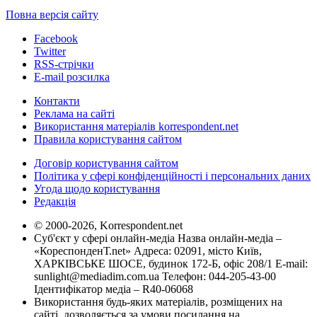
Повна версія сайту
Facebook
Twitter
RSS-стрічки
E-mail розсилка
Контакти
Реклама на сайті
Використання матеріалів korrespondent.net
Правила користування сайтом
Договір користування сайтом
Політика у сфері конфіденційності і персональних даних
Угода щодо користування
Редакція
© 2000-2026, Korrespondent.net
Суб'єкт у сфері онлайн-медіа Назва онлайн-медіа –
«КореспонденТ.net» Адреса: 02091, місто Київ,
ХАРКІВСЬКЕ ШОСЕ, будинок 172-Б, офіс 208/1 E-mail:
sunlight@mediadim.com.ua
Телефон: 044-205-43-00
Ідентифікатор медіа – R40-06068
Використання будь-яких матеріалів, розміщених на
сайті, дозволяється за умови посилання на