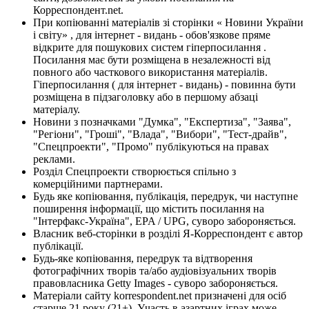
Корреспондент.net.
При копіюванні матеріалів зі сторінки « Новини України
і світу» , для інтернет - видань - обов'язкове пряме
відкрите для пошукових систем гіперпосилання .
Посилання має бути розміщена в незалежності від
повного або часткового використання матеріалів.
Гіперпосилання ( для інтернет - видань) - повинна бути
розміщена в підзаголовку або в першому абзаці
матеріалу.
Новини з позначками "Думка", "Експертиза", "Заява",
"Регіони", "Гроші", "Влада", "Вибори", "Тест-драйв",
"Спецпроекти", "Промо" публікуються на правах
реклами.
Розділ Спецпроекти створюється спільно з
комерційними партнерами.
Будь яке копіювання, публікація, передрук, чи наступне
поширення інформації, що містить посилання на
"Інтерфакс-Україна", EPA / UPG, суворо забороняється.
Власник веб-сторінки в розділі Я-Корреспондент є автор
публікації.
Будь-яке копіювання, передрук та відтворення
фотографічних творів та/або аудіовізуальних творів
правовласника Getty Images - суворо забороняється.
Матеріали сайту korrespondent.net призначені для осіб
старше 21 року (21+). Участь в азартних іграх може