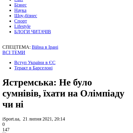
Бізнес
Наука
Шоу-бізнес
Спорт
Lifestyle
БЛОГИ ЧИТАЧІВ
СПЕЦТЕМА:
Війна в Ірані
ВСІ ТЕМИ
Вступ України в ЄС
Теракт в Барселоні
Ястремська: Не було
сумнівів, їхати на Олімпіаду
чи ні
iSport.ua, 21 липня 2021, 20:14
0
147