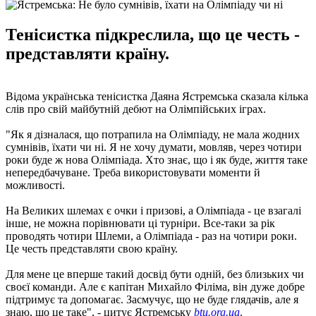
Тенісистка підкреслила, що це честь -
представляти країну.
Відома українська тенісистка Даяна Ястремська сказала кілька
слів про свій майбутній дебют на Олімпійських іграх.
"Як я дізналася, що потрапила на Олімпіаду, не мала жодних
сумнівів, їхати чи ні. Я не хочу думати, мовляв, через чотири
роки буде ж нова Олімпіада. Хто знає, що і як буде, життя таке
непередбачуване. Треба використовувати моменти й
можливості.
На Великих шлемах є очки і призові, а Олімпіада - це взагалі
інше, не можна порівнювати ці турніри. Все-таки за рік
проводять чотири Шлеми, а Олімпіада - раз на чотири роки.
Це честь представляти свою країну.
Для мене це вперше такий досвід бути одній, без близьких чи
своєї команди. Але є капітан Михайло Філіма, він дуже добре
підтримує та допомагає. Засмучує, що не буде глядачів, але я
знаю, що це таке", - цитує Ястремську
btu.org.ua
.