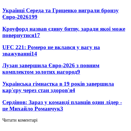
Українці Середа та Гриценко виграли бронзу
Євро-2026
199
Кроуфорд назвав єдину битву, заради якої може
повернутися
17
UFC 221: Ромеро не вклався у вагу на
зважуванні
14
Лузан завершила Євро-2026 з повним
комплектом золотих нагород
9
Українська гімнастка в 19 років завершила
кар'єру через стан здоров'я
4
Сердінов: Зараз у команді плавців один лідер -
це Михайло Романчук
3
Читати коментарі