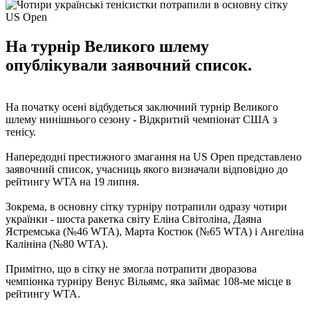
На турнір Великого шлему
опублікували заявочний список.
На початку осені відбудеться заключний турнір Великого
шлему нинішнього сезону - Відкритий чемпіонат США з
тенісу.
Напередодні престижного змагання на US Open представлено
заявочний список, учасниць якого визначали відповідно до
рейтингу WTA на 19 липня.
Зокрема, в основну сітку турніру потрапили одразу чотири
українки - шоста ракетка світу Еліна Світоліна, Даяна
Ястремська (№46 WTA), Марта Костюк (№65 WTA) і Ангеліна
Калініна (№80 WTA).
Примітно, що в сітку не змогла потрапити дворазова
чемпіонка турніру Венус Вільямс, яка займає 108-ме місце в
рейтингу WTA.