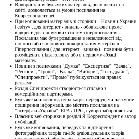
Використання будь-яких матеріалів, розміщених на
сайті, дозволяється за умови посилання на
Корреспондент.net.
При копіюванні матеріалів зі сторінки « Новини України
і світу» , для інтернет - видань - обов'язкове пряме
відкрите для пошукових систем гіперпосилання .
Посилання має бути розміщена в незалежності від
повного або часткового використання матеріалів.
Гіперпосилання ( для інтернет - видань) - повинна бути
розміщена в підзаголовку або в першому абзаці
матеріалу.
Новини з позначками "Думка", "Експертиза", "Заява",
"Регіони", "Гроші", "Влада", "Вибори", "Тест-драйв",
"Спецпроекти", "Промо" публікуються на правах
реклами.
Розділ Спецпроекти створюється спільно з
комерційними партнерами.
Будь яке копіювання, публікація, передрук, чи наступне
поширення інформації, що містить посилання на
"Інтерфакс-Україна", EPA / UPG, суворо забороняється.
Власник веб-сторінки в розділі Я-Корреспондент є автор
публікації.
Будь-яке копіювання, передрук та відтворення
фотографічних творів та/або аудіовізуальних творів
правовласника Getty Images - суворо забороняється.