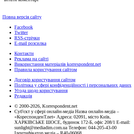
Повна версія сайту
Facebook
Twitter
RSS-стрічки
E-mail розсилка
Контакти
Реклама на сайті
Використання матеріалів korrespondent.net
Правила користування сайтом
Договір користування сайтом
Політика у сфері конфіденційності і персональних даних
Угода щодо користування
Редакція
© 2000-2026, Korrespondent.net
Суб'єкт у сфері онлайн-медіа Назва онлайн-медіа –
«КореспонденТ.net» Адреса: 02091, місто Київ,
ХАРКІВСЬКЕ ШОСЕ, будинок 172-Б, офіс 208/1 E-mail:
sunlight@mediadim.com.ua
Телефон: 044-205-43-00
Ідентифікатор медіа – R40-06068