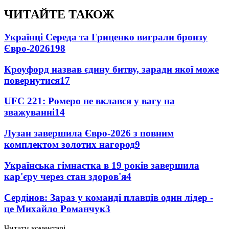
ЧИТАЙТЕ ТАКОЖ
Українці Середа та Гриценко виграли бронзу
Євро-2026
198
Кроуфорд назвав єдину битву, заради якої може
повернутися
17
UFC 221: Ромеро не вклався у вагу на
зважуванні
14
Лузан завершила Євро-2026 з повним
комплектом золотих нагород
9
Українська гімнастка в 19 років завершила
кар'єру через стан здоров'я
4
Сердінов: Зараз у команді плавців один лідер -
це Михайло Романчук
3
Читати коментарі