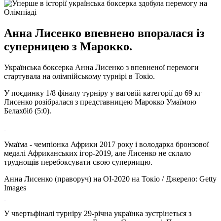
Анна Лисенко впевнено впоралася із
суперницею з Марокко.
Українська боксерка Анна Лисенко з впевненої перемоги
стартувала на олімпійському турнірі в Токіо.
У поєдинку 1/8 фіналу турніру у ваговій категорії до 69 кг
Лисенко розібралася з представницею Марокко Умаїмою
Белахбіб (5:0).
Умаїма - чемпіонка Африки 2017 року і володарка бронзової
медалі Африканських ігор-2019, але Лисенко не склало
труднощів перебоксувати свою суперницю.
Анна Лисенко (праворуч) на ОІ-2020 на Токіо / Джерело: Getty
Images
У чвертьфіналі турніру 29-річна українка зустрінеться з