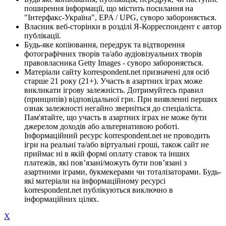
поширення інформації, що містить посилання на
"Інтерфакс-Україна", EPA / UPG, суворо забороняється.
Власник веб-сторінки в розділі Я-Корреспондент є автор
публікації.
Будь-яке копіювання, передрук та відтворення
фотографічних творів та/або аудіовізуальних творів
правовласника Getty Images - суворо забороняється.
Матеріали сайту korrespondent.net призначені для осіб
старше 21 року (21+). Участь в азартних іграх може
викликати ігрову залежність. Дотримуйтесь правил
(принципів) відповідальної гри. При виявленні перших
ознак залежності негайно зверніться до спеціаліста.
Пам'ятайте, що участь в азартних іграх не може бути
джерелом доходів або альтернативою роботі.
Інформаційний ресурс korrespondent.net не проводить
ігри на реальні та/або віртуальні гроші, також сайт не
приймає ні в якій формі оплату ставок та інших
платежів, які пов’язані/можуть бути пов’язані з
азартними іграми, букмекерами чи тоталізаторами. Будь-
які матеріали на інформаційному ресурсі
korrespondent.net публікуються виключно в
інформаційних цілях.
X