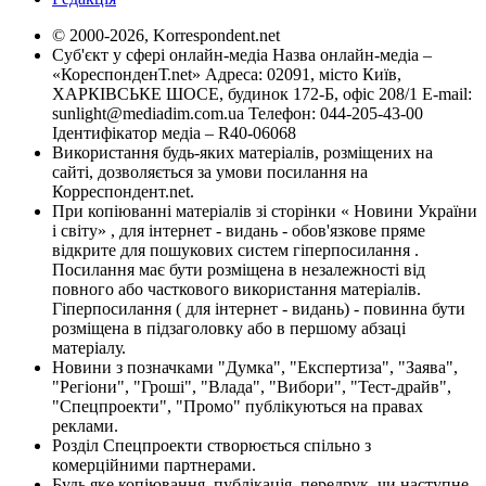
© 2000-2026, Korrespondent.net
Суб'єкт у сфері онлайн-медіа Назва онлайн-медіа –
«КореспонденТ.net» Адреса: 02091, місто Київ,
ХАРКІВСЬКЕ ШОСЕ, будинок 172-Б, офіс 208/1 E-mail:
sunlight@mediadim.com.ua
Телефон: 044-205-43-00
Ідентифікатор медіа – R40-06068
Використання будь-яких матеріалів, розміщених на
сайті, дозволяється за умови посилання на
Корреспондент.net.
При копіюванні матеріалів зі сторінки « Новини України
і світу» , для інтернет - видань - обов'язкове пряме
відкрите для пошукових систем гіперпосилання .
Посилання має бути розміщена в незалежності від
повного або часткового використання матеріалів.
Гіперпосилання ( для інтернет - видань) - повинна бути
розміщена в підзаголовку або в першому абзаці
матеріалу.
Новини з позначками "Думка", "Експертиза", "Заява",
"Регіони", "Гроші", "Влада", "Вибори", "Тест-драйв",
"Спецпроекти", "Промо" публікуються на правах
реклами.
Розділ Спецпроекти створюється спільно з
комерційними партнерами.
Будь яке копіювання, публікація, передрук, чи наступне