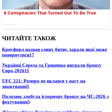
ЧИТАЙТЕ ТАКОЖ
Кроуфорд назвав єдину битву, заради якої може
повернутися
17
Українці Середа та Гриценко виграли бронзу
Євро-2026
11
UFC 221: Ромеро не вклався у вагу на
зважуванні
5
Полозюк здобула історичну бронзу на ЧС-2026 з
фехтування
5