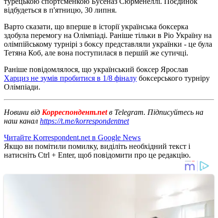
турецькою спортсменкою Бусеназ Сюрменеллі. Поєдинок
відбудеться в п'ятницю, 30 липня.
Варто сказати, що вперше в історії українська боксерка
здобула перемогу на Олімпіаді. Раніше тільки в Ріо Україну на
олімпійському турнірі з боксу представляли українки - це була
Тетяна Коб, але вона поступилася в першій же сутичці.
Раніше повідомлялося, що український боксер Ярослав
Харциз не зумів пробитися в 1/8 фіналу
боксерського турніру
Олімпіади.
Новини від
Корреспондент.net
в Telegram. Підписуйтесь на
наш канал
https://t.me/korrespondentnet
Читайте Korrespondent.net в Google News
Якщо ви помітили помилку, виділіть необхідний текст і
натисніть Ctrl + Enter, щоб повідомити про це редакцію.