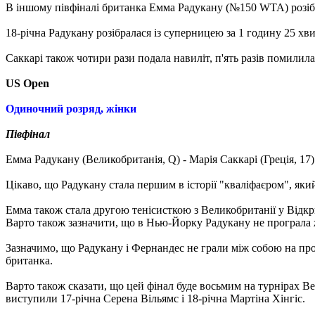
В іншому півфіналі британка Емма Радукану (№150 WTA) розіб
18-річна Радукану розібралася із суперницею за 1 годину 25 хви
Саккарі також чотири рази подала навиліт, п'ять разів помилилас
US Open
Одиночний розряд, жінки
Півфінал
Емма Радукану (Великобританія, Q) - Марія Саккарі (Греція, 17) -
Цікаво, що Радукану стала першим в історії "кваліфаєром", яки
Емма також стала другою тенісисткою з Великобританії у Відкр
Варто також зазначити, що в Нью-Йорку Радукану не програла 
Зазначимо, що Радукану і Фернандес не грали між собою на проф
британка.
Варто також сказати, що цей фінал буде восьмим на турнірах В
виступили 17-річна Серена Вільямс і 18-річна Мартіна Хінгіс.