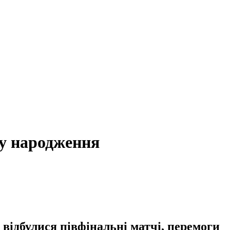
ку народження
 відбулися півфінальні матчі, перемоги