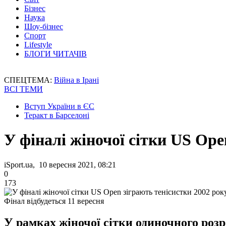
Бізнес
Наука
Шоу-бізнес
Спорт
Lifestyle
БЛОГИ ЧИТАЧІВ
СПЕЦТЕМА:
Війна в Ірані
ВСІ ТЕМИ
Вступ України в ЄС
Теракт в Барселоні
У фіналі жіночої сітки US Op
iSport.ua, 10 вересня 2021, 08:21
0
173
Фінал відбудеться 11 вересня
У рамках жіночої сітки одиночного розр