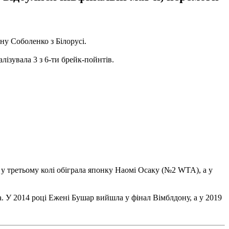
ну Соболенко з Білорусі.
лізувала 3 з 6-ти брейк-пойнтів.
у третьому колі обіграла японку Наомі Осаку (№2 WTA), а у
а. У 2014 році Ежені Бушар вийшла у фінал Вімблдону, а у 2019