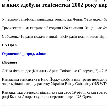
в яких здобули тенісистки 2002 року на
У першому півфіналі канадська тенісистка Лейла Фернандес (№7
Трьохсетовий матч тривав 2 години і 24 хвилини. За цей час Фер
Соболенко 10 разів подала навиліт, вісім разів помилилася під ча
US Open
Одиночний розряд, жінки
Півфінал
Лейла Фернандес (Канада) - Аріна Соболенко (Білорусь, 2) - 7: 6 (
Канадська тенісистка в Нью-Йорку здобула вже третю перемогу 
чвертьфіналі - першу ракетку України Еліну Світоліну (№5 WT
Канадка, яка 6 вересня відсвяткувала своє 19-річчя, стала тре
році Бьянка Андрееску стала переможницею US Open.