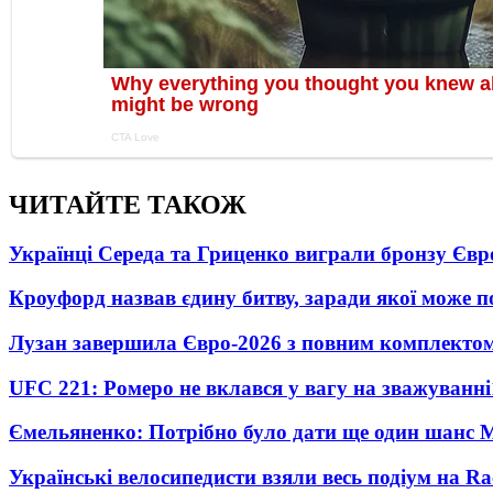
ЧИТАЙТЕ ТАКОЖ
Українці Середа та Гриценко виграли бронзу Євр
Кроуфорд назвав єдину битву, заради якої може 
Лузан завершила Євро-2026 з повним комплектом
UFC 221: Ромеро не вклався у вагу на зважуванні
Ємельяненко: Потрібно було дати ще один шанс 
Українські велосипедисти взяли весь подіум на Ra