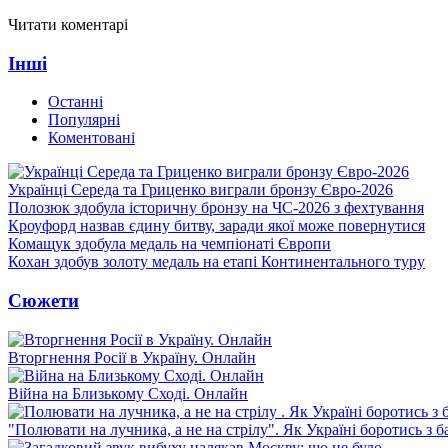
Читати коментарі
Інші
Останні
Популярні
Коментовані
Українці Середа та Гриценко виграли бронзу Євро-2026
Полозюк здобула історичну бронзу на ЧС-2026 з фехтування
Кроуфорд назвав єдину битву, заради якої може повернутися
Комащук здобула медаль на чемпіонаті Європи
Кохан здобув золоту медаль на етапі Континентального туру
Сюжети
Вторгнення Росії в Україну. Онлайн
Війна на Близькому Сході. Онлайн
"Полювати на лучника, а не на стрілу". Як Україні боротись з 