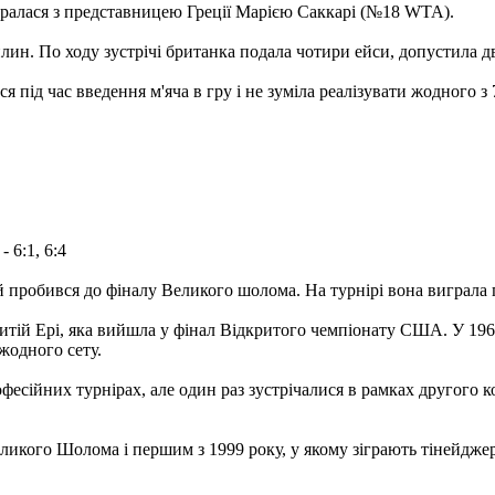
ралася з представницею Греції Марією Саккарі (№18 WTA).
лин. По ходу зустрічі британка подала чотири ейси, допустила дв
я під час введення м'яча в гру і не зуміла реалізувати жодного з
 6:1, 6:4
й пробився до фіналу Великого шолома. На турнірі вона виграла п
итій Ері, яка вийшла у фінал Відкритого чемпіонату США. У 1968 
жодного сету.
есійних турнірах, але один раз зустрічалися в рамках другого к
еликого Шолома і першим з 1999 року, у якому зіграють тінейдж