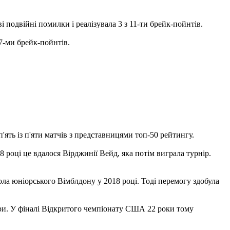
і подвійні помилки і реалізувала 3 з 11-ти брейк-пойнтів.
 7-ми брейк-пойнтів.
'ять із п'яти матчів з представницями топ-50 рейтингу.
році це вдалося Вірджинії Вейд, яка потім виграла турнір.
ола юніорського Вімблдону у 2018 році. Тоді перемогу здобула
ери. У фіналі Відкритого чемпіонату США 22 роки тому