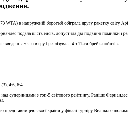
родження.
3 WTA) в напруженій боротьбі обіграла другу ракетку світу Арі
нандес подала шість ейсів, допустила дві подвійні помилки і реа
с введення м'яча в гру і реалізувала 4 з 11-ти брейк-пойнтів.
3), 4:6, 6:4
над суперницями з топ-5 світового рейтингу. Раніше Фернандес 
A).
тьою представницею своєї країни у фіналі турніру Великого шолом