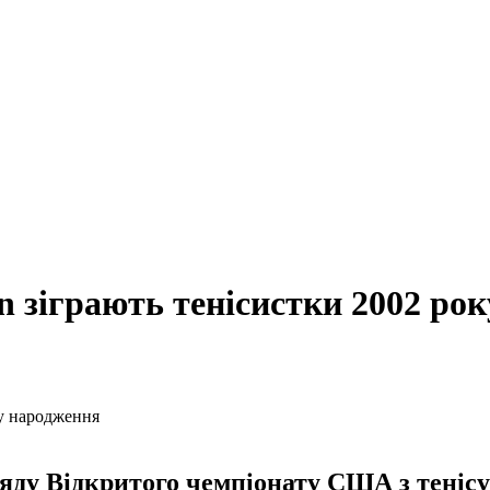
en зіграють тенісистки 2002 ро
яду Відкритого чемпіонату США з тенісу