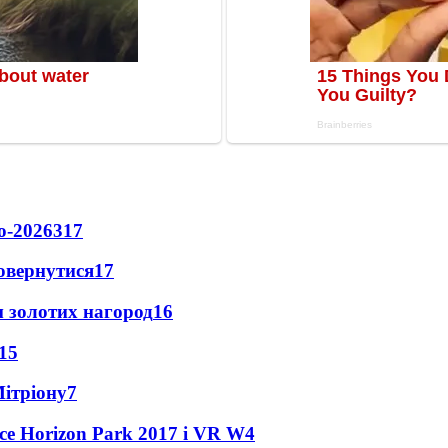
о-2026
317
повернутися
17
 золотих нагород
16
15
Мітріону
7
ce Horizon Park 2017 і VR W
4