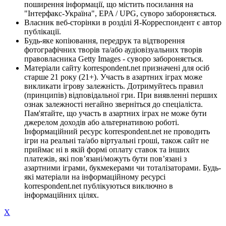
поширення інформації, що містить посилання на
"Інтерфакс-Україна", EPA / UPG, суворо забороняється.
Власник веб-сторінки в розділі Я-Корреспондент є автор
публікації.
Будь-яке копіювання, передрук та відтворення
фотографічних творів та/або аудіовізуальних творів
правовласника Getty Images - суворо забороняється.
Матеріали сайту korrespondent.net призначені для осіб
старше 21 року (21+). Участь в азартних іграх може
викликати ігрову залежність. Дотримуйтесь правил
(принципів) відповідальної гри. При виявленні перших
ознак залежності негайно зверніться до спеціаліста.
Пам'ятайте, що участь в азартних іграх не може бути
джерелом доходів або альтернативою роботі.
Інформаційний ресурс korrespondent.net не проводить
ігри на реальні та/або віртуальні гроші, також сайт не
приймає ні в якій формі оплату ставок та інших
платежів, які пов’язані/можуть бути пов’язані з
азартними іграми, букмекерами чи тоталізаторами. Будь-
які матеріали на інформаційному ресурсі
korrespondent.net публікуються виключно в
інформаційних цілях.
X