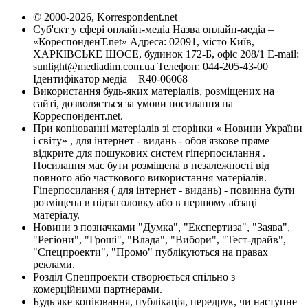
© 2000-2026, Korrespondent.net
Суб'єкт у сфері онлайн-медіа Назва онлайн-медіа –
«КореспонденТ.net» Адреса: 02091, місто Київ,
ХАРКІВСЬКЕ ШОСЕ, будинок 172-Б, офіс 208/1 E-mail:
sunlight@mediadim.com.ua
Телефон: 044-205-43-00
Ідентифікатор медіа – R40-06068
Використання будь-яких матеріалів, розміщених на
сайті, дозволяється за умови посилання на
Корреспондент.net.
При копіюванні матеріалів зі сторінки « Новини України
і світу» , для інтернет - видань - обов'язкове пряме
відкрите для пошукових систем гіперпосилання .
Посилання має бути розміщена в незалежності від
повного або часткового використання матеріалів.
Гіперпосилання ( для інтернет - видань) - повинна бути
розміщена в підзаголовку або в першому абзаці
матеріалу.
Новини з позначками "Думка", "Експертиза", "Заява",
"Регіони", "Гроші", "Влада", "Вибори", "Тест-драйв",
"Спецпроекти", "Промо" публікуються на правах
реклами.
Розділ Спецпроекти створюється спільно з
комерційними партнерами.
Будь яке копіювання, публікація, передрук, чи наступне