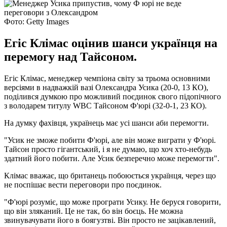
Фото: Getty Images
Егіс Клімас оцінив шанси українця на
перемогу над Тайсоном.
Егіс Клімас, менеджер чемпіона світу за трьома основними
версіями в надважкій вазі Олександра Усика (20-0, 13 КО),
поділився думкою про можливий поєдинок свого підопічного
з володарем титулу WBC Тайсоном Ф'юрі (32-0-1, 23 КО).
На думку фахівця, українець має усі шанси аби перемогти.
"Усик не зможе побити Ф'юрі, але він може виграти у Ф'юрі.
Тайсон просто гігантський, і я не думаю, що хоч хто-небудь
здатний його побити. Але Усик безперечно може перемогти".
Клімас вважає, що британець побоюється українця, через що
не поспішає вести переговори про поєдинок.
"Ф'юрі розуміє, що може програти Усику. Не беруся говорити,
що він зляканий. Це не так, бо він боєць. Не можна
звинувачувати його в боягузтві. Він просто не зацікавлений,