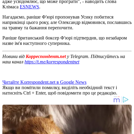
адже усвідомлює, що може програти", - наводить слова
Клімаса
ESNEWS
.
Нагадаємо, раніше Ф'юрі пропонував Усику побитися
наприкінці цього року, але Олександр відмовився, пославшись
на травму та бажання перепочити.
Раніше британський боксер Ф'юрі підтвердив, що незабаром
назве ім'я наступного суперника.
Новини від
Корреспондент.net
у Telegram. Підписуйтесь на
наш канал
https://t.me/korrespondentnet
Читайте Korrespondent.net в Google News
Якщо ви помітили помилку, виділіть необхідний текст і
натисніть Ctrl + Enter, щоб повідомити про це редакцію.