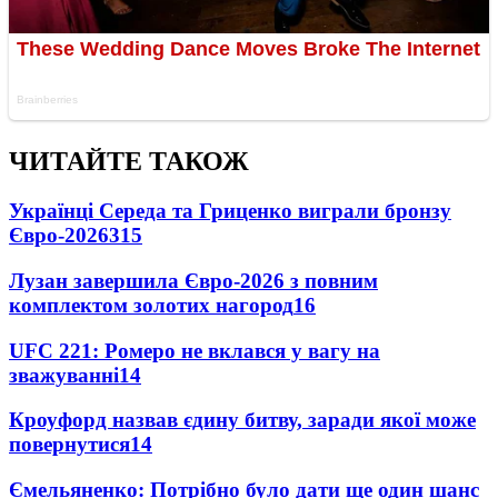
ЧИТАЙТЕ ТАКОЖ
Українці Середа та Гриценко виграли бронзу
Євро-2026
315
Лузан завершила Євро-2026 з повним
комплектом золотих нагород
16
UFC 221: Ромеро не вклався у вагу на
зважуванні
14
Кроуфорд назвав єдину битву, заради якої може
повернутися
14
Ємельяненко: Потрібно було дати ще один шанс