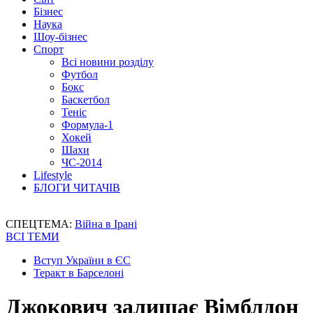
Бізнес
Наука
Шоу-бізнес
Спорт
Всі новини розділу
Футбол
Бокс
Баскетбол
Теніс
Формула-1
Хокей
Шахи
ЧС-2014
Lifestyle
БЛОГИ ЧИТАЧІВ
СПЕЦТЕМА:
Війна в Ірані
ВСІ ТЕМИ
Вступ України в ЄС
Теракт в Барселоні
Джокович залишає Вімблдон