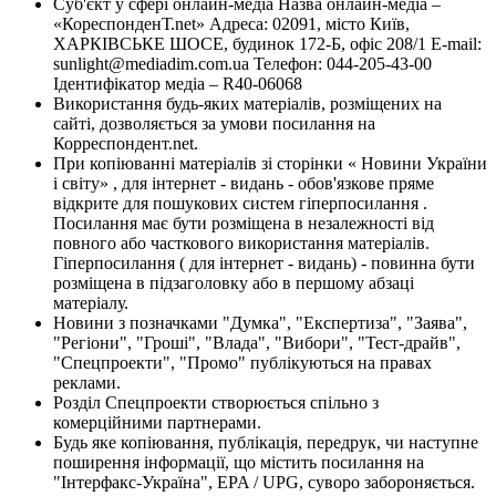
Суб'єкт у сфері онлайн-медіа Назва онлайн-медіа –
«КореспонденТ.net» Адреса: 02091, місто Київ,
ХАРКІВСЬКЕ ШОСЕ, будинок 172-Б, офіс 208/1 E-mail:
sunlight@mediadim.com.ua
Телефон: 044-205-43-00
Ідентифікатор медіа – R40-06068
Використання будь-яких матеріалів, розміщених на
сайті, дозволяється за умови посилання на
Корреспондент.net.
При копіюванні матеріалів зі сторінки « Новини України
і світу» , для інтернет - видань - обов'язкове пряме
відкрите для пошукових систем гіперпосилання .
Посилання має бути розміщена в незалежності від
повного або часткового використання матеріалів.
Гіперпосилання ( для інтернет - видань) - повинна бути
розміщена в підзаголовку або в першому абзаці
матеріалу.
Новини з позначками "Думка", "Експертиза", "Заява",
"Регіони", "Гроші", "Влада", "Вибори", "Тест-драйв",
"Спецпроекти", "Промо" публікуються на правах
реклами.
Розділ Спецпроекти створюється спільно з
комерційними партнерами.
Будь яке копіювання, публікація, передрук, чи наступне
поширення інформації, що містить посилання на
"Інтерфакс-Україна", EPA / UPG, суворо забороняється.