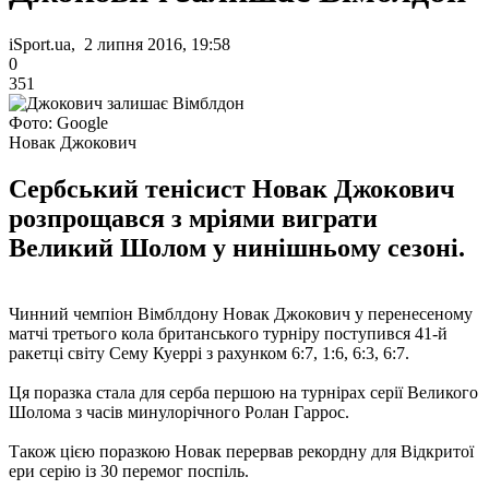
iSport.ua, 2 липня 2016, 19:58
0
351
Фото: Google
Новак Джокович
Сербський тенісист Новак Джокович
розпрощався з мріями виграти
Великий Шолом у нинішньому сезоні.
Чинний чемпіон Вімблдону Новак Джокович у перенесеному
матчі третього кола британського турніру поступився 41-й
ракетці світу Сему Куеррі з рахунком 6:7, 1:6, 6:3, 6:7.
Ця поразка стала для серба першою на турнірах серії Великого
Шолома з часів минулорічного Ролан Гаррос.
Також цією поразкою Новак перервав рекордну для Відкритої
ери серію із 30 перемог поспіль.