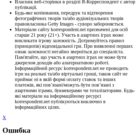
Власник веб-сторінки в розділі Я-Корреспондент є автор
публікації.
Будь-яке копіювання, передрук та відтворення
фотографічних творів та/або аудіовізуальних творів
правовласника Getty Images - суворо забороняється.
Матеріали сайту korrespondent.net призначені для осіб
старше 21 року (21+). Участь в азартних іграх може
викликати ігрову залежність. Дотримуйтесь правил
(принципів) відповідальної гри. При виявленні перших
ознак залежності негайно зверніться до спеціаліста.
Пам'ятайте, що участь в азартних іграх не може бути
джерелом доходів або альтернативою роботі.
Інформаційний ресурс korrespondent.net не проводить
ігри на реальні та/або віртуальні гроші, також сайт не
приймає ні в якій формі оплату ставок та інших
платежів, які пов’язані/можуть бути пов’язані з
азартними іграми, букмекерами чи тоталізаторами. Будь-
які матеріали на інформаційному ресурсі
korrespondent.net публікуються виключно в
інформаційних цілях.
X
Ошибка