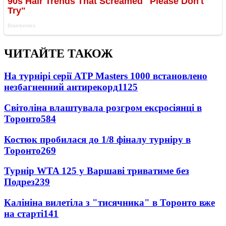
ЧИТАЙТЕ ТАКОЖ
На турнірі серії ATP Masters 1000 встановлено
незбагненний антирекорд
1125
Світоліна влаштувала розгром ексросіянці в
Торонто
584
Костюк пробилася до 1/8 фіналу турніру в
Торонто
269
Турнір WTA 125 у Варшаві триватиме без
Подрез
239
Калініна вилетіла з "тисячника" в Торонто вже
на старті
141