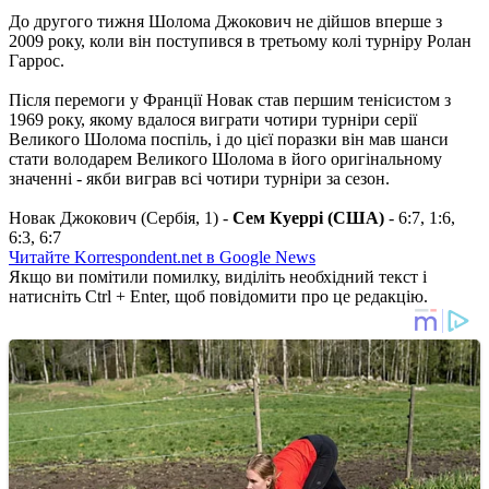
До другого тижня Шолома Джокович не дійшов вперше з
2009 року, коли він поступився в третьому колі турніру Ролан
Гаррос.
Після перемоги у Франції Новак став першим тенісистом з
1969 року, якому вдалося виграти чотири турніри серії
Великого Шолома поспіль, і до цієї поразки він мав шанси
стати володарем Великого Шолома в його оригінальному
значенні - якби виграв всі чотири турніри за сезон.
Новак Джокович (Сербія, 1) -
Сем Куеррі (США)
- 6:7, 1:6,
6:3, 6:7
Читайте Korrespondent.net в Google News
Якщо ви помітили помилку, виділіть необхідний текст і
натисніть Ctrl + Enter, щоб повідомити про це редакцію.