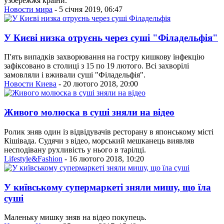
узбережжя країни.
Новости мира
- 5 січня 2019, 06:47
У Києві низка отруєнь через суші "Філадельфія"
П'ять випадків захворювання на гостру кишкову інфекцію
зафіксовано в столиці з 15 по 19 лютого. Всі захворілі
замовляли і вживали суші "Філадельфія".
Новости Киева
- 20 лютого 2018, 20:00
Живого молюска в суші зняли на відео
Ролик зняв один із відвідувачів ресторану в японському місті
Кішівада. Судячи з відео, морський мешканець виявляв
несподівану рухливість у нього в тарілці.
Lifestyle&Fashion
- 16 лютого 2018, 10:20
У київському супермаркеті зняли мишу, що їла
суші
Маленьку мишку зняв на відео покупець.