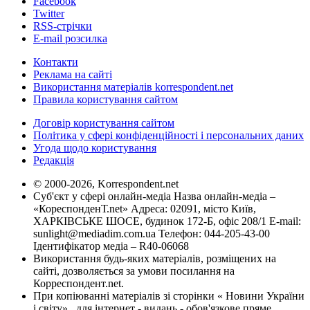
Facebook
Twitter
RSS-стрічки
E-mail розсилка
Контакти
Реклама на сайті
Використання матеріалів korrespondent.net
Правила користування сайтом
Договір користування сайтом
Політика у сфері конфіденційності і персональних даних
Угода щодо користування
Редакція
© 2000-2026, Korrespondent.net
Суб'єкт у сфері онлайн-медіа Назва онлайн-медіа –
«КореспонденТ.net» Адреса: 02091, місто Київ,
ХАРКІВСЬКЕ ШОСЕ, будинок 172-Б, офіс 208/1 E-mail:
sunlight@mediadim.com.ua
Телефон: 044-205-43-00
Ідентифікатор медіа – R40-06068
Використання будь-яких матеріалів, розміщених на
сайті, дозволяється за умови посилання на
Корреспондент.net.
При копіюванні матеріалів зі сторінки « Новини України
і світу» , для інтернет - видань - обов'язкове пряме