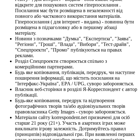
відкрите для пошукових систем гіперпосилання .
Посилання має бути розміщена в незалежності від
повного або часткового використання матеріалів.
Гіперпосилання ( для інтернет - видань) - повинна бути
розміщена в підзаголовку або в першому абзаці
матеріалу.
Новини з позначками "Думка", "Експертиза", "Заява",
"Регіони", "Гроші", "Влада", "Вибори", "Тест-драйв",
"Спецпроекти", "Промо" публікуються на правах
реклами.
Розділ Спецпроекти створюється спільно з
комерційними партнерами.
Будь яке копіювання, публікація, передрук, чи наступне
поширення інформації, що містить посилання на
"Інтерфакс-Україна", EPA / UPG, суворо забороняється.
Власник веб-сторінки в розділі Я-Корреспондент є автор
публікації.
Будь-яке копіювання, передрук та відтворення
фотографічних творів та/або аудіовізуальних творів
правовласника Getty Images - суворо забороняється.
Матеріали сайту korrespondent.net призначені для осіб
старше 21 року (21+). Участь в азартних іграх може
викликати ігрову залежність. Дотримуйтесь правил
(принципів) відповідальної гри. При виявленні перших
ознак залежності негайно зверніться до спеціаліста.