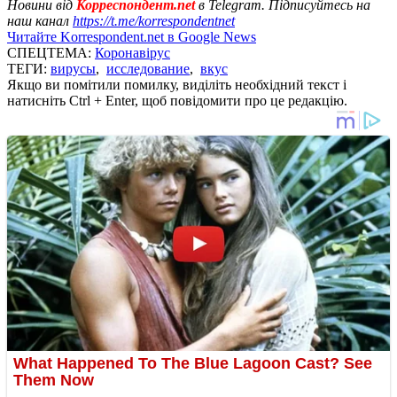
Новини від
Корреспондент.net
в Telegram. Підписуйтесь на
наш канал
https://t.me/korrespondentnet
Читайте Korrespondent.net в Google News
СПЕЦТЕМА:
Коронавірус
ТЕГИ:
вирусы
,
исследование
,
вкус
Якщо ви помітили помилку, виділіть необхідний текст і
натисніть Ctrl + Enter, щоб повідомити про це редакцію.