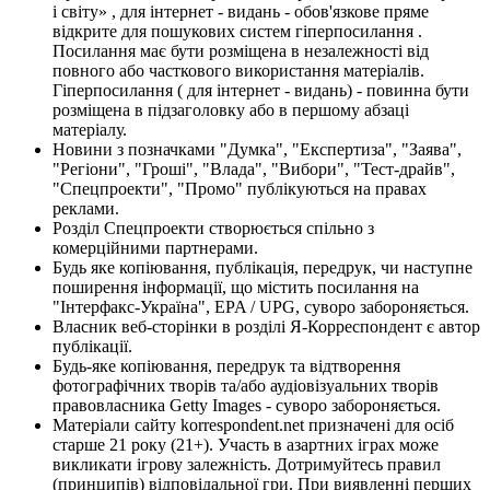
і світу» , для інтернет - видань - обов'язкове пряме
відкрите для пошукових систем гіперпосилання .
Посилання має бути розміщена в незалежності від
повного або часткового використання матеріалів.
Гіперпосилання ( для інтернет - видань) - повинна бути
розміщена в підзаголовку або в першому абзаці
матеріалу.
Новини з позначками "Думка", "Експертиза", "Заява",
"Регіони", "Гроші", "Влада", "Вибори", "Тест-драйв",
"Спецпроекти", "Промо" публікуються на правах
реклами.
Розділ Спецпроекти створюється спільно з
комерційними партнерами.
Будь яке копіювання, публікація, передрук, чи наступне
поширення інформації, що містить посилання на
"Інтерфакс-Україна", EPA / UPG, суворо забороняється.
Власник веб-сторінки в розділі Я-Корреспондент є автор
публікації.
Будь-яке копіювання, передрук та відтворення
фотографічних творів та/або аудіовізуальних творів
правовласника Getty Images - суворо забороняється.
Матеріали сайту korrespondent.net призначені для осіб
старше 21 року (21+). Участь в азартних іграх може
викликати ігрову залежність. Дотримуйтесь правил
(принципів) відповідальної гри. При виявленні перших