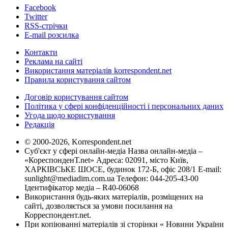
Facebook
Twitter
RSS-стрічки
E-mail розсилка
Контакти
Реклама на сайті
Використання матеріалів korrespondent.net
Правила користування сайтом
Договір користування сайтом
Політика у сфері конфіденційності і персональних даних
Угода щодо користування
Редакція
© 2000-2026, Korrespondent.net
Суб'єкт у сфері онлайн-медіа Назва онлайн-медіа –
«КореспонденТ.net» Адреса: 02091, місто Київ,
ХАРКІВСЬКЕ ШОСЕ, будинок 172-Б, офіс 208/1 E-mail:
sunlight@mediadim.com.ua
Телефон: 044-205-43-00
Ідентифікатор медіа – R40-06068
Використання будь-яких матеріалів, розміщених на
сайті, дозволяється за умови посилання на
Корреспондент.net.
При копіюванні матеріалів зі сторінки « Новини України