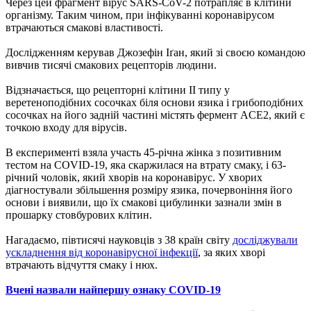
Через цей фрагмент вірус SARS-CoV-2 потрапляє в клітини
організму. Таким чином, при інфікуванні коронавірусом
втрачаються смакові властивості.
Дослідженням керував Джозефін Іґан, який зі своєю командою
вивчив тисячі смакових рецепторів людини.
Відзначається, що рецепторні клітини II типу у
веретеноподібних сосочках біля основи язика і грибоподібних
сосочках на його задній частині містять фермент ACE2, який є
точкою входу для вірусів.
В експерименті взяла участь 45-річна жінка з позитивним
тестом на COVID-19, яка скаржилася на втрату смаку, і 63-
річний чоловік, який хворів на коронавірус. У хворих
діагностували збільшення розміру язика, почервоніння його
основи і виявили, що їх смакові цибулинки зазнали змін в
прошарку стовбурових клітин.
Нагадаємо, півтисячі науковців з 38 країн світу
досліджували
ускладнення від коронавірусної інфекції
, за яких хворі
втрачають відчуття смаку і нюх.
Вчені назвали найпершу ознаку COVID-19