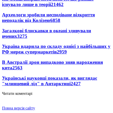
існувало лише в теорії
21462
Археологи зробили несподіване відкриття
неподалік від Колізею
6858
Загадкові блискавки в океані здивували
вчених
3275
Україна вдарила по складу однієї з найбільших у
РФ мереж супермаркетів
2959
В Австралії дрон випадково зняв народження
кита
2563
Українські науковці показали, як виглядає
"млинцевий лід" в Антарктиці
2427
Читати коментарі
Повна версія сайту