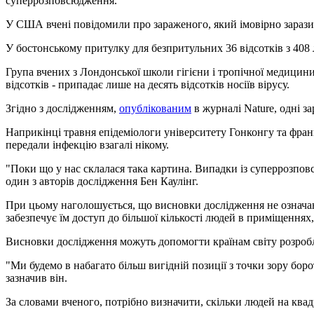
суперрозповсюдження.
У США вчені повідомили про зараженого, який імовірно заразив 
У бостонському притулку для безпритульних 36 відсотків з 408 
Група вчених з Лондонської школи гігієни і тропічної медицини
відсотків - припадає лише на десять відсотків носіїв вірусу.
Згідно з дослідженням,
опублікованим
в журналі Nature, одні з
Наприкінці травня епідеміологи університету Гонконгу та фра
передали інфекцію взагалі нікому.
"Поки що у нас склалася така картина. Випадки із суперрозповсю
один з авторів дослідження Бен Каулінг.
При цьому наголошується, що висновки дослідження не означают
забезпечує їм доступ до більшої кількості людей в приміщення
Висновки дослідження можуть допомогти країнам світу розробляти
"Ми будемо в набагато більш вигідній позиції з точки зору бор
зазначив він.
За словами вченого, потрібно визначити, скільки людей на квад