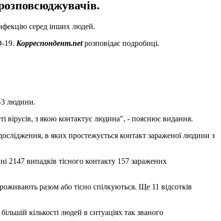
ррозповсюджувачів.
інфекцію серед інших людей.
D-19.
Корреспондент.net
розповідає подробиці.
-3 людини.
ті вірусів, з якою контактує людина", - пояснює видання.
 дослідження, в яких простежується контакт зараженої людини з
ні 2147 випадків тісного контакту 157 заражених
роживають разом або тісно спілкуються. Ще 11 відсотків
ільшій кількості людей в ситуаціях так званого