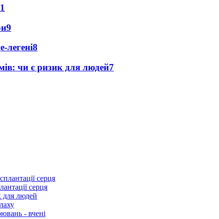
11
ри
9
е-легені
8
мів: чи є ризик для людей
7
лантації серця
к для людей
лаху
ювань - вчені