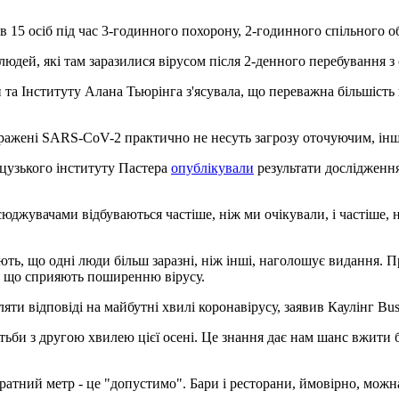
15 осіб під час 3-годинного похорону, 2-годинного спільного обі
людей, які там заразилися вірусом після 2-денного перебування 
 та Інституту Алана Тьюрінга з'ясувала, що переважна більшість 
аражені SARS-CoV-2 практично не несуть загрозу оточуючим, інші 
нцузького інституту Пастера
опублікували
результати дослідження
джувачами відбуваються частіше, ніж ми очікували, і частіше, ні
ь, що одні люди більш заразні, ніж інші, наголошує видання. Пр
х, що сприяють поширенню вірусу.
 відповіді на майбутні хвилі коронавірусу, заявив Каулінг Busin
отьби з другою хвилею цієї осені. Це знання дає нам шанс вжити 
ратний метр - це "допустимо". Бари і ресторани, ймовірно, можна