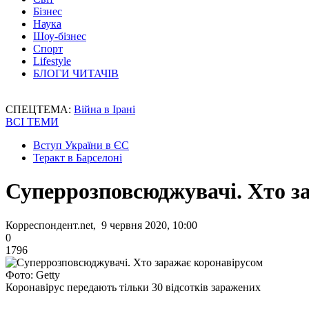
Бізнес
Наука
Шоу-бізнес
Спорт
Lifestyle
БЛОГИ ЧИТАЧІВ
СПЕЦТЕМА:
Війна в Ірані
ВСІ ТЕМИ
Вступ України в ЄС
Теракт в Барселоні
Суперрозповсюджувачі. Хто з
Корреспондент.net, 9 червня 2020, 10:00
0
1796
Фото: Getty
Коронавірус передають тільки 30 відсотків заражених