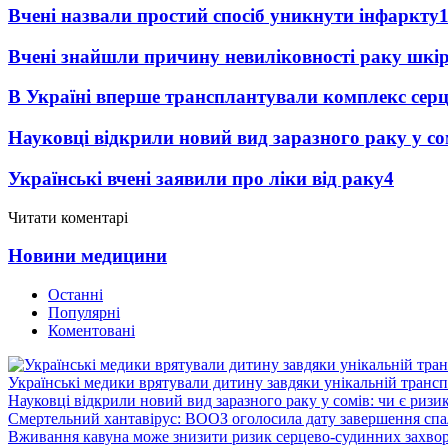
Вчені назвали простий спосіб уникнути інфаркту
Вчені знайшли причину невиліковності раку шкі
В Україні вперше трансплантували комплекс серц
Науковці відкрили новий вид заразного раку у со
Українські вчені заявили про ліки від раку
4
Читати коментарі
Новини медицини
Останні
Популярні
Коментовані
Українські медики врятували дитину завдяки унікальній трансп
Науковці відкрили новий вид заразного раку у сомів: чи є ризи
Смертельний хантавірус: ВООЗ оголосила дату завершення спа
Вживання кавуна може знизити ризик серцево-судинних захвор