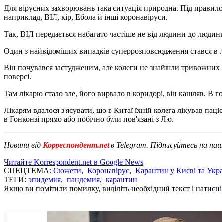
Для вірусних захворювань така ситуація природна. Під правило 
наприклад, ВІЛ, кір, Ебола й інші коронавіруси.
Так, ВІЛ передається набагато частіше не від людини до людин
Один з найвідоміших випадків суперрозповсюдження стався в 
Він почувався застудженим, але колеги не знайшли тривожних оз
поверсі.
Там лікарю стало зле, його вирвало в коридорі, він кашляв. В г
Лікарям вдалося з'ясувати, що в Китаї їхній колега лікував па
в Гонконзі прямо або побічно були пов'язані з Лю.
Новини від
Корреспондент.net
в Telegram. Підписуйтесь на на
Читайте Korrespondent.net в Google News
СПЕЦТЕМА:
Сюжети
,
Коронавірус
,
Карантин у Києві та Укра
ТЕГИ:
эпидемия
,
пандемия
,
карантин
Якщо ви помітили помилку, виділіть необхідний текст і натисніт