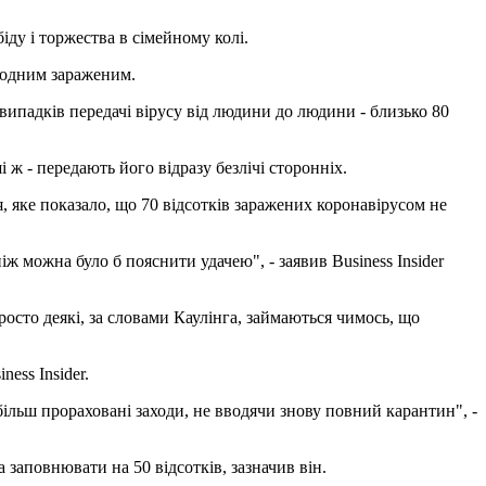
ду і торжества в сімейному колі.
з одним зараженим.
випадків передачі вірусу від людини до людини - близько 80
ж - передають його відразу безлічі сторонніх.
, яке показало, що 70 відсотків заражених коронавірусом не
ж можна було б пояснити удачею", - заявив Business Insider
осто деякі, за словами Каулінга, займаються чимось, що
ess Insider.
більш прораховані заходи, не вводячи знову повний карантин", -
 заповнювати на 50 відсотків, зазначив він.