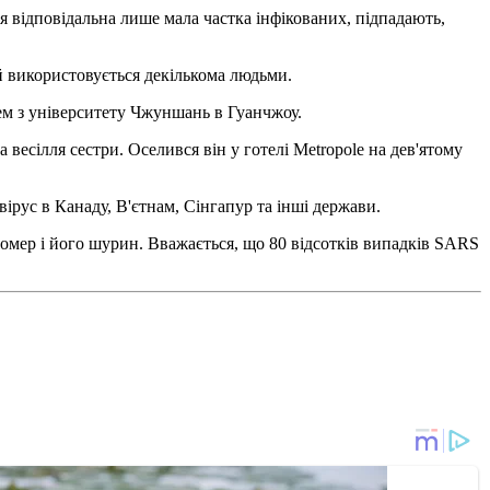
я відповідальна лише мала частка інфікованих, підпадають,
й використовується декількома людьми.
м з університету Чжуншань в Гуанчжоу.
весілля сестри. Оселився він у готелі Metropole на дев'ятому
вірус в Канаду, В'єтнам, Сінгапур та інші держави.
 помер і його шурин. Вважається, що 80 відсотків випадків SARS