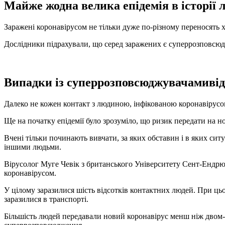
Майже жодна велика епідемія в історії
Заражені коронавірусом не тільки дуже по-різному переносять 
Дослідники підрахували, що серед заражених є суперрозповсюдж
Випадки із суперрозповсюджувачамивід
Далеко не кожен контакт з людиною, інфікованою коронавірусом
Ще на початку епідемії було зрозуміло, що ризик передати на но
Вчені тільки починають вивчати, за яких обставин і в яких сит
іншими людьми.
Вірусолог Муге Чевік з британського Університету Сент-Ендрюс
коронавірусом.
У цілому заразилися шість відсотків контактних людей. При ць
заразилися в транспорті.
Більшість людей передавали новий коронавірус менш ніж двом-т