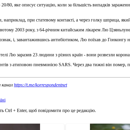
20/80, яке описує ситуацію, коли за більшість випадків зараженн
и, наприклад, при статевому контакті, а через голку шприца, яки
лютому 2003 року, з 64-річним китайським лікарем Лю Цзяньлуне
нак, і, завантажившись антибіотиком, Лю поїхав до Гонконгу на 
отелі Лю заразив 23 людини з різних країн - вони розвезли корона
цієнтів з атиповою пневмонією SARS. Через два тижні він помер,
ш канал
https://t.me/korrespondentnet
їні
ь Ctrl + Enter, щоб повідомити про це редакцію.