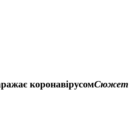
аражає коронавірусом
Сюжет