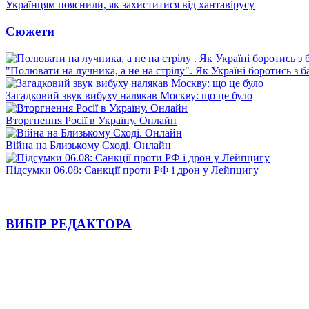
Українцям пояснили, як захиститися від хантавірусу
Сюжети
"Полювати на лучника, а не на стрілу". Як Україні боротись з 
Загадковий звук вибуху налякав Москву: що це було
Вторгнення Росії в Україну. Онлайн
Війна на Близькому Сході. Онлайн
Підсумки 06.08: Санкції проти РФ і дрон у Лейпцигу
ВИБІР РЕДАКТОРА