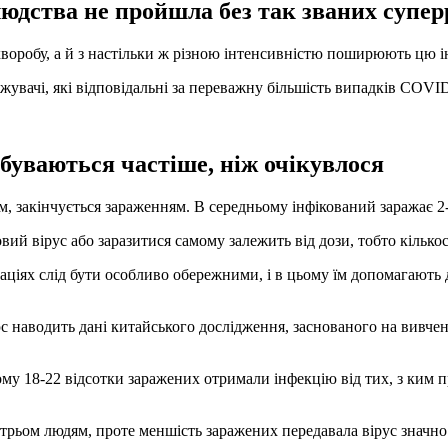
 людства не пройшла без так званих супе
хворобу, а й з настільки ж різною інтенсивністю поширюють цю 
увачі, які відповідальні за переважну більшість випадків COVI
буваються частіше, ніж очікувлося
, закінчується зараженням. В середньому інфікований заражає 2
вий вірус або заразитися самому залежить від дози, тобто кількос
уаціях слід бути особливо обережними, і в цьому їм допомагають
 наводить дані китайського дослідження, заснованого на вивчен
ому 18-22 відсотки заражених отримали інфекцію від тих, з ким п
рьом людям, проте меншість заражених передавала вірус значно б