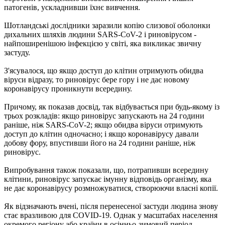
патогенів, ускладнивши їхнє вивчення.
Шотландські дослідники заразили копію слизової оболонки
дихальних шляхів людини SARS-CoV-2 і риновірусом -
найпоширенішою інфекцією у світі, яка викликає звичну
застуду.
З'ясувалося, що якщо доступ до клітин отримують обидва
віруси відразу, то риновірус бере гору і не дає новому
коронавірусу проникнути всередину.
Причому, як показав досвід, так відбувається при будь-якому із
трьох розкладів: якщо риновірус запускають на 24 години
раніше, ніж SARS-CoV-2; якщо обидва віруси отримують
доступ до клітин одночасно; і якщо коронавірусу давали
добову фору, впустивши його на 24 години раніше, ніж
риновірус.
Випробування також показали, що, потрапивши всередину
клітини, риновірус запускає імунну відповідь організму, яка
не дає коронавірусу розмножуватися, створюючи власні копії.
Як відзначають вчені, після перенесеної застуди людина знову
стає вразливою для COVID-19. Однак у масштабах населення
окремого регіону або країни в осінньо-зимовий період