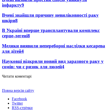
інфаркту
9
Вчені знайшли причину невиліковності раку
шкіри
8
В Україні вперше трансплантували комплекс
серце-легені
8
Медики виявили непереборні наслідки кесарева
для дітей
4
Науковці відкрили новий вид заразного раку у
сомів: чи є ризик для людей
4
Читати коментарі
Повна версія сайту
Facebook
Twitter
RSS-стрічки