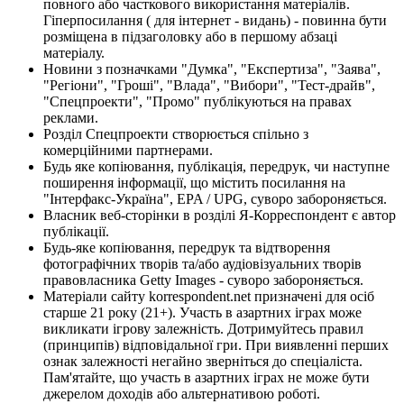
повного або часткового використання матеріалів.
Гіперпосилання ( для інтернет - видань) - повинна бути
розміщена в підзаголовку або в першому абзаці
матеріалу.
Новини з позначками "Думка", "Експертиза", "Заява",
"Регіони", "Гроші", "Влада", "Вибори", "Тест-драйв",
"Спецпроекти", "Промо" публікуються на правах
реклами.
Розділ Спецпроекти створюється спільно з
комерційними партнерами.
Будь яке копіювання, публікація, передрук, чи наступне
поширення інформації, що містить посилання на
"Інтерфакс-Україна", EPA / UPG, суворо забороняється.
Власник веб-сторінки в розділі Я-Корреспондент є автор
публікації.
Будь-яке копіювання, передрук та відтворення
фотографічних творів та/або аудіовізуальних творів
правовласника Getty Images - суворо забороняється.
Матеріали сайту korrespondent.net призначені для осіб
старше 21 року (21+). Участь в азартних іграх може
викликати ігрову залежність. Дотримуйтесь правил
(принципів) відповідальної гри. При виявленні перших
ознак залежності негайно зверніться до спеціаліста.
Пам'ятайте, що участь в азартних іграх не може бути
джерелом доходів або альтернативою роботі.