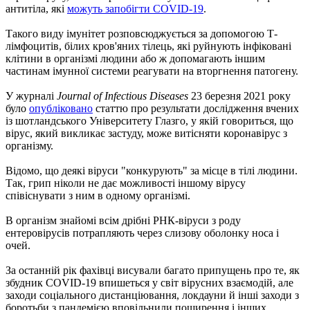
антитіла, які
можуть запобігти COVID-19
.
Такого виду імунітет розповсюджується за допомогою Т-
лімфоцитів, білих кров'яних тілець, які руйнують інфіковані
клітини в організмі людини або ж допомагають іншим
частинам імунної системи реагувати на вторгнення патогену.
У журналі
Journal of Infectious Diseases
23 березня 2021 року
було
опубліковано
статтю про результати дослідження вчених
із шотландського Університету Глазго, у якій говориться, що
вірус, який викликає застуду, може витісняти коронавірус з
організму.
Відомо, що деякі віруси "конкурують" за місце в тілі людини.
Так, грип ніколи не дає можливості іншому вірусу
співіснувати з ним в одному організмі.
В організм знайомі всім дрібні РНК-віруси з роду
ентеровірусів потрапляють через слизову оболонку носа і
очей.
За останній рік фахівці висували багато припущень про те, як
збудник COVID-19 впишеться у світ вірусних взаємодій, але
заходи соціального дистанціювання, локдауни й інші заходи з
боротьби з пандемією вповільнили поширення і інших