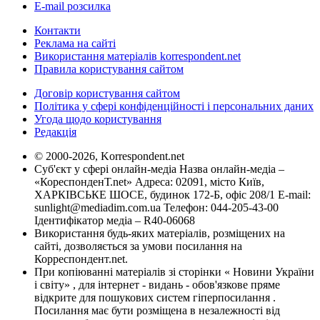
E-mail розсилка
Контакти
Реклама на сайті
Використання матеріалів korrespondent.net
Правила користування сайтом
Договір користування сайтом
Політика у сфері конфіденційності і персональних даних
Угода щодо користування
Редакція
© 2000-2026, Korrespondent.net
Суб'єкт у сфері онлайн-медіа Назва онлайн-медіа –
«КореспонденТ.net» Адреса: 02091, місто Київ,
ХАРКІВСЬКЕ ШОСЕ, будинок 172-Б, офіс 208/1 E-mail:
sunlight@mediadim.com.ua
Телефон: 044-205-43-00
Ідентифікатор медіа – R40-06068
Використання будь-яких матеріалів, розміщених на
сайті, дозволяється за умови посилання на
Корреспондент.net.
При копіюванні матеріалів зі сторінки « Новини України
і світу» , для інтернет - видань - обов'язкове пряме
відкрите для пошукових систем гіперпосилання .
Посилання має бути розміщена в незалежності від