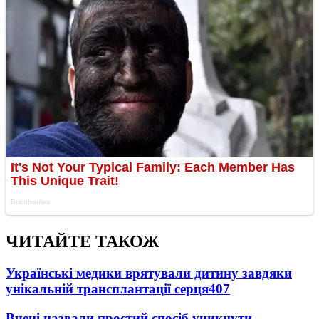
ЧИТАЙТЕ ТАКОЖ
Українські медики врятували дитину завдяки
унікальній трансплантації серця
407
Вчені назвали простий спосіб уникнути