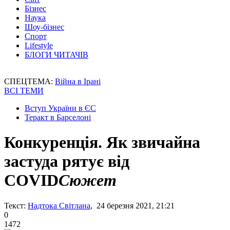
Бізнес
Наука
Шоу-бізнес
Спорт
Lifestyle
БЛОГИ ЧИТАЧІВ
СПЕЦТЕМА:
Війна в Ірані
ВСІ ТЕМИ
Вступ України в ЄС
Теракт в Барселоні
Конкуренція. Як звичайна
застуда рятує від
COVID
Сюжет
Текст:
Надтока Світлана
, 24 березня 2021, 21:21
0
1472