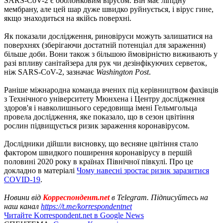
SARS-CoV-2 є оболонковим вірусом. Він має ліпідну
мембрану, але цей шар дуже швидко руйнується, і вірус гине,
якщо знаходиться на якійсь поверхні.
Як показали дослідження, риновіруси можуть залишатися на
поверхнях (зберігаючи достатній потенціал для зараження)
більше доби. Вони також з більшою ймовірністю виживають у
разі впливу санітайзера для рук чи дезінфікуючих серветок,
ніж SARS-CoV-2, зазначає
Washington Post
.
Раніше міжнародна команда вчених під керівництвом фахівців
з Технічного університету Мюнхена і Центру дослідження
здоров'я і навколишнього середовища імені Гельмгольца
провела дослідження, яке показало, що в сезон цвітіння
рослин підвищується ризик зараження коронавірусом.
Дослідники дійшли висновку, що весняне цвітіння стало
фактором швидкого поширення коронавірусу в першій
половині 2020 року в країнах Північної півкулі. Про це
докладно в матеріалі
Чому навесні зростає ризик заразитися
COVID-19
.
Новини від
Корреспондент.net
в Telegram. Підписуйтесь на
наш канал
https://t.me/korrespondentnet
Читайте Korrespondent.net в Google News