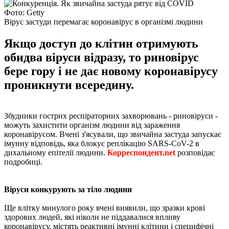
Фото: Getty
Вірус застуди перемагає коронавірус в організмі людини
Якщо доступ до клітин отримують
обидва віруси відразу, то риновірус
бере гору і не дає новому коронавірусу
проникнути всередину.
Збудники гострих респіраторних захворювань - риновіруси -
можуть захистити організм людини від зараження
коронавірусом. Вчені з'ясували, що звичайна застуда запускає
імунну відповідь, яка блокує реплікацію SARS-CoV-2 в
дихальному епітелії людини.
Корреспондент.net
розповідає
подробиці.
Віруси конкурують за тіло людини
Ще влітку минулого року вчені виявили, що зразки крові
здорових людей, які ніколи не піддавалися впливу
коронавірусу, містять реактивні імунні клітини і специфічні