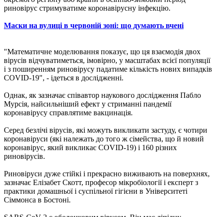
риновірус стримуватиме коронавірусну інфекцію.
Маски на вулиці в червоній зоні: що думають вчені
"Математичне моделювання показує, що ця взаємодія двох
вірусів відчуватиметься, імовірно, у масштабах всієї популяції
і з поширенням риновірусу падатиме кількість нових випадків
COVID-19", - ідеться в дослідженні.
Однак, як зазначає співавтор наукового дослідження Пабло
Мурсія, найсильніший ефект у стриманні пандемії
коронавірусу справлятиме вакцинація.
Серед безлічі вірусів, які можуть викликати застуду, є чотири
коронавіруси (які належать до того ж сімейства, що й новий
коронавірус, який викликає COVID-19) і 160 різних
риновірусів.
Риновіруси дуже стійкі і прекрасно виживають на поверхнях,
зазначає Елізабет Скотт, професор мікробіології і експерт з
практики домашньої і суспільної гігієни в Університеті
Сіммонса в Бостоні.