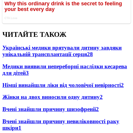
ЧИТАЙТЕ ТАКОЖ
Українські медики врятували дитину завдяки
унікальній трансплантації серця
28
Медики виявили непереборні наслідки кесарева
для дітей
3
Німці винайшли ліки від чоловічої невірності
2
Жінки на двох виносили одну дитину
2
Вчені знайшли причину шизофренії
2
Вчені знайшли причину невиліковності раку
шкіри
1