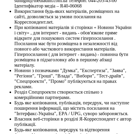
sunlight@mediadim.com.ua
Телефон: 044-205-43-00
Ідентифікатор медіа – R40-06068
Використання будь-яких матеріалів, розміщених на
сайті, дозволяється за умови посилання на
Корреспондент.net.
При копіюванні матеріалів зі сторінки « Новини України
і світу» , для інтернет - видань - обов'язкове пряме
відкрите для пошукових систем гіперпосилання .
Посилання має бути розміщена в незалежності від
повного або часткового використання матеріалів.
Гіперпосилання ( для інтернет - видань) - повинна бути
розміщена в підзаголовку або в першому абзаці
матеріалу.
Новини з позначками "Думка", "Експертиза", "Заява",
"Регіони", "Гроші", "Влада", "Вибори", "Тест-драйв",
"Спецпроекти", "Промо" публікуються на правах
реклами.
Розділ Спецпроекти створюється спільно з
комерційними партнерами.
Будь яке копіювання, публікація, передрук, чи наступне
поширення інформації, що містить посилання на
"Інтерфакс-Україна", EPA / UPG, суворо забороняється.
Власник веб-сторінки в розділі Я-Корреспондент є автор
публікації.
Будь-яке копіювання, передрук та відтворення