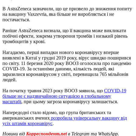
В AstraZeneca зазначили, що це призвело до зниження попиту
на вакцину Vaxzevria, яка більше не виробляється і не
постачається.
Раніше AstraZeneca визнала, що її вакцина може викликати
побічні ефекти, зокрема утворення тромбів і низький рівень
тромбоцитів у крові.
Нагадаємо, перші випадки нового коронавірусу вперше
виявлені в Китаї у грудні 2019 року, вірус швидко поширився
по світу. 11 березня 2020 року ВООЗ оголосила про пандемію
COVID-19. За останніми даними, кількість людей, які
заразилися коронавірусом у світі, перевищила 765 мільйонів
людей.
На початку травня 2023 року ВООЗ заявила, що
COVID-19
більше не є надзвичайною ситуацією в глобальному
масштабі
, при цьому загроза коронавірусу залишається.
Напередодні стало відомо, що група британських та
американських вчених
розробила універсальну вакцину від
усіх штамів коронавірус
.
Новини від
Корреспондент.net
в Telegram та WhatsApp.