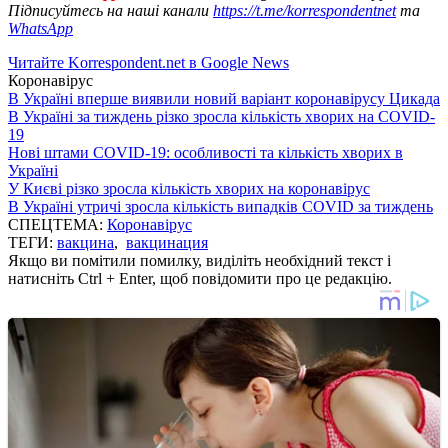
Підписуйтесь на наші канали
https://t.me/korrespondentnet
та
WhatsApp
Читайте Korrespondent.net в Google News
Коронавірус
В Україні вперше виявили новий варіант коронавірусу Цикада
В Україні за тиждень різко зросла кількість хворих на COVID-
19
Нові штами COVID-19: особливості та кількість хворих в
Україні
У Києві різко зросла кількість хворих на коронавірус
В Україні утричі зросла кількість випадків COVID за тиждень
СПЕЦТЕМА:
Коронавірус
ТЕГИ:
вакцина
,
вакцинация
Якщо ви помітили помилку, виділіть необхідний текст і
натисніть Ctrl + Enter, щоб повідомити про це редакцію.