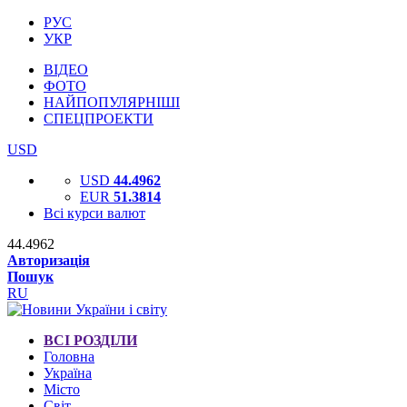
РУС
УКР
ВІДЕО
ФОТО
НАЙПОПУЛЯРНІШІ
СПЕЦПРОЕКТИ
USD
USD
44.4962
EUR
51.3814
Всі курси валют
44.4962
Авторизація
Пошук
RU
ВСІ РОЗДІЛИ
Головна
Україна
Місто
Світ