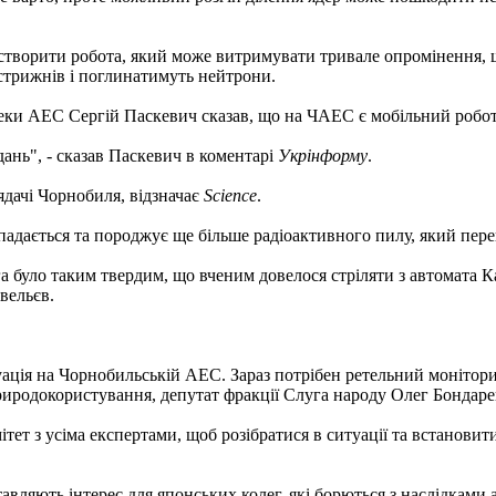
створити робота, який може витримувати тривале опромінення, що
стрижнів і поглинатимуть нейтрони.
еки АЕС Сергій Паскевич сказав, що на ЧАЕС є мобільний робот 
ань", - сказав Паскевич в коментарі
Укрінформу
.
ядачі Чорнобиля, відзначає
Science
.
озпадається та породжує ще більше радіоактивного пилу, який пе
 було таким твердим, що вченим довелося стріляти з автомата Ка
вельєв.
уація на Чорнобильській АЕС. Зараз потрібен ретельний монітори
 природокористування, депутат фракції Слуга народу Олег Бондаре
тет з усіма експертами, щоб розібратися в ситуації та встанови
авляють інтерес для японських колег, які борються з наслідками 