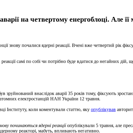
варії на четвертому енергоблоці. Але її
ції знову почалися ядерні реакції. Вчені вже четвертий рік фік
реакції самі по собі чи потрібно буде вдатися до негайних дій, щ
в зруйнований внаслідок аварії 35 років тому, фіксують зростанн
атомних електростанцій НАН України 12 травня.
ці Інституту, коли коментували статтю, яку
опублікував
авторит
 знову починаються ядерні реакції
опублікували 5 травня, але прес
 ядерному реакторі, мабуть, впливають негативно.