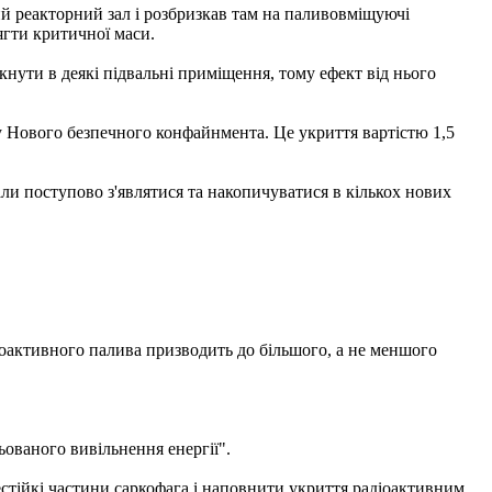
й реакторний зал і розбризкав там на паливовміщуючі
сягти критичної маси.
кнути в деякі підвальні приміщення, тому ефект від нього
 Нового безпечного конфайнмента. Це укриття вартістю 1,5
ли поступово з'являтися та накопичуватися в кількох нових
іоактивного палива призводить до більшого, а не меншого
ьованого вивільнення енергії".
естійкі частини саркофага і наповнити укриття радіоактивним