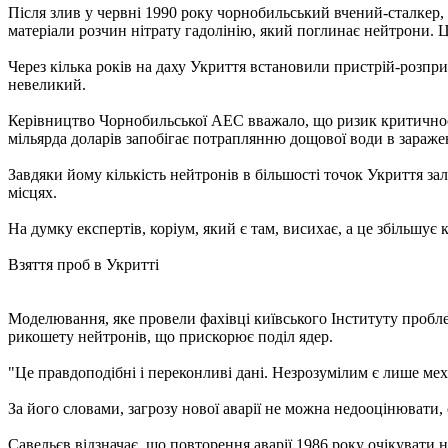
Після злив у червні 1990 року чорнобильський вчений-сталкер
матеріали розчин нітрату гадолінію, який поглинає нейтрони. Це
Через кілька років на даху Укриття встановили пристрій-розпри
невеликий.
Керівництво Чорнобильської АЕС вважало, що ризик критичност
мільярда доларів запобігає потраплянню дощової води в зараже
Завдяки йому кількість нейтронів в більшості точок Укриття з
місцях.
На думку експертів, коріум, який є там, висихає, а це збільшує к
Взяття проб в Укритті
Моделювання, яке провели фахівці київського Інституту пробл
рикошету нейтронів, що прискорює поділ ядер.
"Це правдоподібні і переконливі дані. Незрозумілим є лише меха
За його словами, загрозу нової аварії не можна недооцінювати
Савельєв відзначає, що повторення аварії 1986 року очікувати