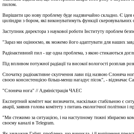
пилом.
Вирішити цю нову проблему буде надзвичайно складно. Є ідея 
циліндри з бором, які виконуватимуть функції скеровувальних 
Заступник директора з наукової роботи Інституту проблем безп
"Зараз ми оцінюємо, як можемо його адаптувати для наших завд
Радіоактивний пил - ще одна проблема, з якою стикаються догл
Під впливом потужної радіації та високої вологості розплав р
Спочатку радіоактивне скупчення лави під назвою Слоняча нога
своєю консистенцією більш-менш нагадує пісок", - відзначає Са
"Слоняча нога" // Адміністрація ЧАЕС
Експертний комітет має визначити, наскільки стабільною є сит
аварії, заявив голова комітету з питань екологічної політики і
"Ми стежимо за ситуацією, і на наступному тижні збираємо комі
своєму каналі в Telegram.
Як зауважив Гайят, проблема, що виникла, і її вирішення предст