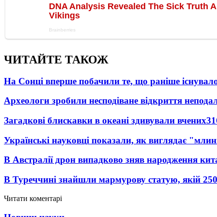
ЧИТАЙТЕ ТАКОЖ
На Сонці вперше побачили те, що раніше існувало
Археологи зробили несподіване відкриття неподал
Загадкові блискавки в океані здивували вчених
31
Українські науковці показали, як виглядає "млин
В Австралії дрон випадково зняв народження кит
В Туреччині знайшли мармурову статую, якій 250
Читати коментарі