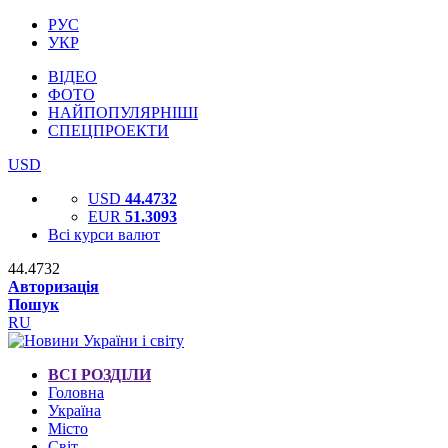
РУС
УКР
ВІДЕО
ФОТО
НАЙПОПУЛЯРНІШІ
СПЕЦПРОЕКТИ
USD
USD
44.4732
EUR
51.3093
Всі курси валют
44.4732
Авторизація
Пошук
RU
ВСІ РОЗДІЛИ
Головна
Україна
Місто
Світ