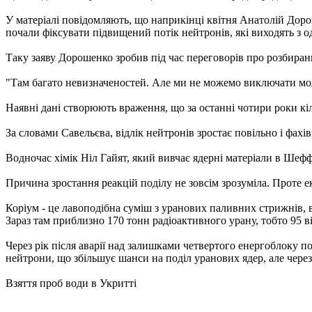
У матеріалі повідомляють, що наприкінці квітня Анатолій Дор
почали фіксувати підвищений потік нейтронів, які виходять з 
Таку заяву Дорошенко зробив під час переговорів про розбиран
"Там багато невизначеностей. Але ми не можемо виключати мож
Наявні дані створюють враження, що за останні чотири роки кіль
За словами Савельєва, відлік нейтронів зростає повільно і фахів
Водночас хімік Ніл Гайят, який вивчає ядерні матеріали в Шеф
Причина зростання реакцій поділу не зовсім зрозуміла. Проте е
Коріум - це лавоподібна суміш з уранових паливних стрижнів, в
Зараз там приблизно 170 тонн радіоактивного урану, тобто 95 ві
Через рік після аварії над залишками четвертого енергоблоку п
нейтрони, що збільшує шанси на поділ уранових ядер, але через 
Взяття проб води в Укритті