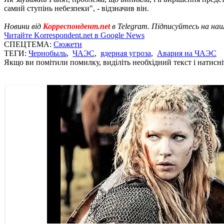
самий ступінь небезпеки", - відзначив він.
Новини від
Корреспондент.net
в Telegram. Підписуйтесь на на
Читайте Korrespondent.net в Google News
СПЕЦТЕМА:
Сюжети
ТЕГИ:
Чернобыль
,
ЧАЭС
,
ядерная угроза
,
Авария на ЧАЭС
Якщо ви помітили помилку, виділіть необхідний текст і натисніт