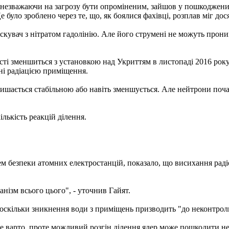
, незважаючи на загрозу бути опроміненим, зайшов у пошкоджени
 було зроблено через те, що, як боялися фахівці, розплав міг до
скувач з нітратом гадолінію. Але його струмені не можуть прони
і зменшиться з установкою над Укриттям в листопаді 2016 року
ні радіацією приміщення.
алишається стабільною або навіть зменшується. Але нейтрони поча
ількість реакцій ділення.
ем безпеки атомних електростанцій, показало, що висихання рад
нізм всього цього", - уточнив Гайят.
, оскільки зникнення води з приміщень призводить "до неконтрол
 не варто, проте можливий розгін ділення ядер може пошкодити н