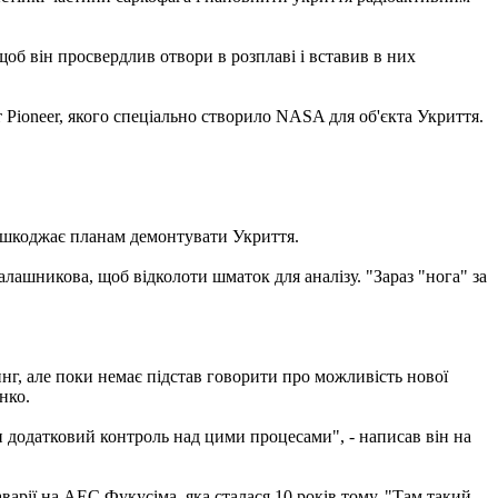
б він просвердлив отвори в розплаві і вставив в них
Pioneer, якого спеціально створило NASA для об'єкта Укриття.
решкоджає планам демонтувати Укриття.
лашникова, щоб відколоти шматок для аналізу. "Зараз "нога" за
нг, але поки немає підстав говорити про можливість нової
нко.
ти додатковий контроль над цими процесами", - написав він на
аварії на АЕС Фукусіма, яка сталася 10 років тому. "Там такий