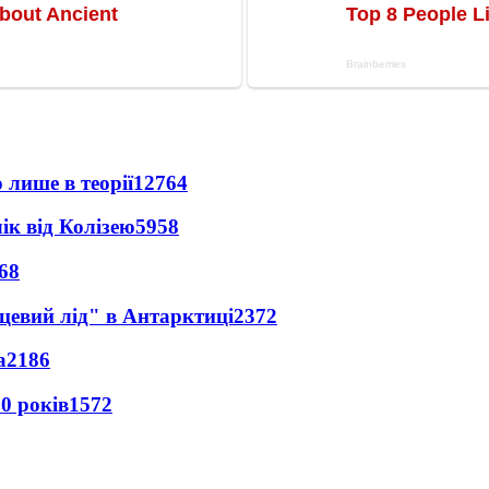
 лише в теорії
12764
ік від Колізею
5958
68
цевий лід" в Антарктиці
2372
а
2186
0 років
1572