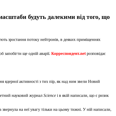
 масштаби будуть далекими від того, що
сують зростання потоку нейтронів, в деяких приміщеннях
об запобігти ще одній аварії.
Корреспондент.net
розповідає
я ядерної активності з тих пір, як над ним звели Новий
етний науковий журнал
Science
і в якій написали, що є ризик
а звернула на неї увагу тільки на цьому тижні. У ній написали,