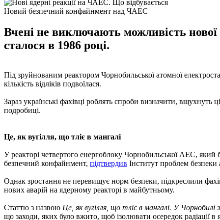
Новий безпечний конфайнмент над ЧАЕС
Вчені не виключають можливість нової а
сталося в 1986 році.
Під зруйнованим реактором Чорнобильської атомної електростан
кількість відліків подвоїлася.
Зараз українські фахівці роблять спроби визначити, вщухнуть ці 
подробиці.
Це, як вугілля, що тліє в мангалі
У реакторі четвертого енергоблоку Чорнобильської АЕС, який бу
безпечний конфайнмент,
підтвердив
Інститут проблем безпеки 
Однак зростання не перевищує норм безпеки, підкреслили фахів
нових аварій на ядерному реакторі в майбутньому.
Статтю з назвою
Це, як вугілля, що тліє в мангалі. У Чорнобилі
що заходи, яких було вжито, щоб ізолювати осередок радіації в