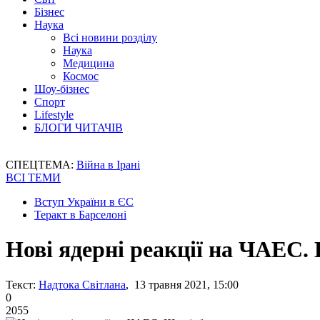
Бізнес
Наука
Всі новини розділу
Наука
Медицина
Космос
Шоу-бізнес
Спорт
Lifestyle
БЛОГИ ЧИТАЧІВ
СПЕЦТЕМА:
Війна в Ірані
ВСІ ТЕМИ
Вступ України в ЄС
Теракт в Барселоні
Нові ядерні реакції на ЧАЕС.
Текст:
Надтока Світлана
, 13 травня 2021, 15:00
0
2055