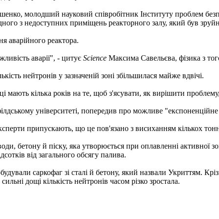
ошенко, молодший науковий співробітник Інституту проблем безп
одного з недоступних приміщень реакторного залу, який був зруйн
ня аварійного реактора.
ливість аварії", - цитує
Science
Максима Савельєва, фізика з тог
кість нейтронів у зазначеній зоні збільшилася майже вдвічі.
ці мають кілька років на те, щоб з'ясувати, як вирішити проблему
філдському університеті, попередив про можливе "експоненційне
ксперти припускають, що це пов'язано з висиханням кількох тонн 
оди, бетону й піску, яка утворюється при оплавленні активної зо
дсотків від загального обсягу палива.
обудували саркофаг зі сталі й бетону, який назвали Укриттям. Кр
сильні дощі кількість нейтронів часом різко зростала.