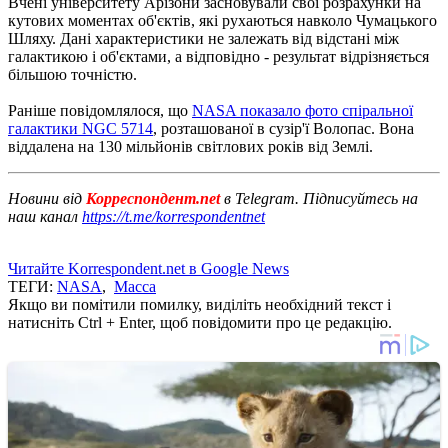
Вчені університету Арізони засновували свої розрахунки на
кутових моментах об'єктів, які рухаються навколо Чумацького
Шляху. Дані характеристики не залежать від відстані між
галактикою і об'єктами, а відповідно - результат відрізняється
більшою точністю.
Раніше повідомлялося, що
NASA показало фото спіральної
галактики NGC 5714
, розташованої в сузір'ї Волопас. Вона
віддалена на 130 мільйонів світлових років від Землі.
Новини від
Корреспондент.net
в Telegram. Підписуйтесь на
наш канал
https://t.me/korrespondentnet
Читайте Korrespondent.net в Google News
ТЕГИ:
NASA
,
Масса
Якщо ви помітили помилку, виділіть необхідний текст і
натисніть Ctrl + Enter, щоб повідомити про це редакцію.