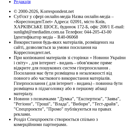
Редакція
© 2000-2026, Korrespondent.net
Суб'єкт у сфері онлайн-медіа Назва онлайн-медіа –
«КореспонденТ.net» Адреса: 02091, місто Київ,
ХАРКІВСЬКЕ ШОСЕ, будинок 172-Б, офіс 208/1 E-mail:
sunlight@mediadim.com.ua
Телефон: 044-205-43-00
Ідентифікатор медіа – R40-06068
Використання будь-яких матеріалів, розміщених на
сайті, дозволяється за умови посилання на
Корреспондент.net.
При копіюванні матеріалів зі сторінки « Новини України
і світу» , для інтернет - видань - обов'язкове пряме
відкрите для пошукових систем гіперпосилання .
Посилання має бути розміщена в незалежності від
повного або часткового використання матеріалів.
Гіперпосилання ( для інтернет - видань) - повинна бути
розміщена в підзаголовку або в першому абзаці
матеріалу.
Новини з позначками "Думка", "Експертиза", "Заява",
"Регіони", "Гроші", "Влада", "Вибори", "Тест-драйв",
"Спецпроекти", "Промо" публікуються на правах
реклами.
Розділ Спецпроекти створюється спільно з
комерційними партнерами.