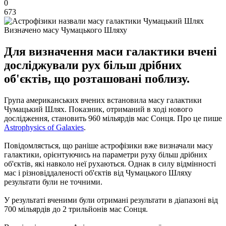
0
673
Визначено масу Чумацького Шляху
Для визначення маси галактики вчені
досліджували рух більш дрібних
об'єктів, що розташовані поблизу.
Група американських вчених встановила масу галактики
Чумацький Шлях. Показник, отриманий в ході нового
дослідження, становить 960 мільярдів мас Сонця. Про це пише
Astrophysics of Galaxies
.
Повідомляється, що раніше астрофізики вже визначали масу
галактики, орієнтуючись на параметри руху більш дрібних
об'єктів, які навколо неї рухаються. Однак в силу відмінності
мас і різновіддаленості об'єктів від Чумацького Шляху
результати були не точними.
У результаті вченими були отримані результати в діапазоні від
700 мільярдів до 2 трильйонів мас Сонця.