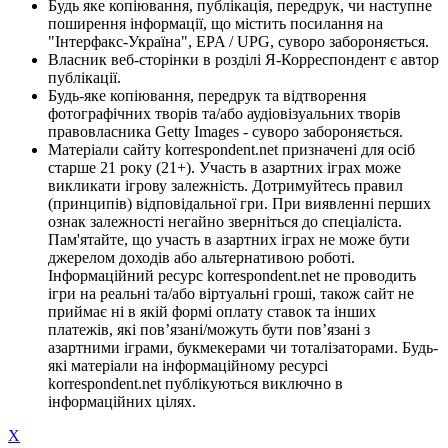
Будь яке копіювання, публікація, передрук, чи наступне
поширення інформації, що містить посилання на
"Інтерфакс-Україна", EPA / UPG, суворо забороняється.
Власник веб-сторінки в розділі Я-Корреспондент є автор
публікації.
Будь-яке копіювання, передрук та відтворення
фотографічних творів та/або аудіовізуальних творів
правовласника Getty Images - суворо забороняється.
Матеріали сайту korrespondent.net призначені для осіб
старше 21 року (21+). Участь в азартних іграх може
викликати ігрову залежність. Дотримуйтесь правил
(принципів) відповідальної гри. При виявленні перших
ознак залежності негайно зверніться до спеціаліста.
Пам'ятайте, що участь в азартних іграх не може бути
джерелом доходів або альтернативою роботі.
Інформаційний ресурс korrespondent.net не проводить
ігри на реальні та/або віртуальні гроші, також сайт не
приймає ні в якій формі оплату ставок та інших
платежів, які пов’язані/можуть бути пов’язані з
азартними іграми, букмекерами чи тоталізаторами. Будь-
які матеріали на інформаційному ресурсі
korrespondent.net публікуються виключно в
інформаційних цілях.
X