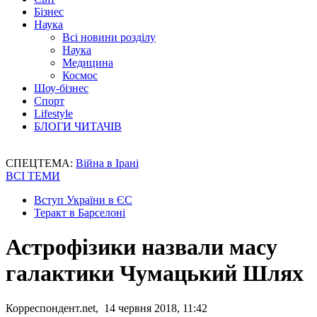
Бізнес
Наука
Всі новини розділу
Наука
Медицина
Космос
Шоу-бізнес
Спорт
Lifestyle
БЛОГИ ЧИТАЧІВ
СПЕЦТЕМА:
Війна в Ірані
ВСІ ТЕМИ
Вступ України в ЄС
Теракт в Барселоні
Астрофізики назвали масу
галактики Чумацький Шлях
Корреспондент.net, 14 червня 2018, 11:42