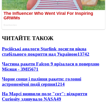
ЧИТАЙТЕ ТАКОЖ
Російські аналоги Starlink досягли вікна
стабільного покриття над Україною
13742
Частина ракети Falcon 9 врізалася в поверхню
Місяця - ЗМІ
5671
Чорне сонце і падіння ракети: головні
астрономічні події серпня
1214
На Марсі виявили поле "сот": відкриття
Curiosity здивувало NASA
49