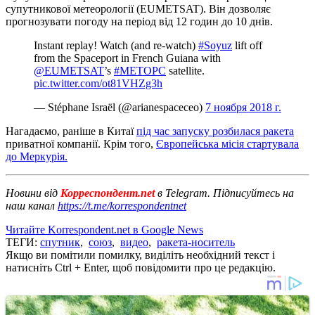
супутникової метеорології (EUMETSAT).
Він дозволяє
прогнозувати погоду на період від 12 годин до 10 днів.
Instant replay! Watch (and re-watch)
#Soyuz
lift off
from the Spaceport in French Guiana with
@EUMETSAT
’s
#METOPC
satellite.
pic.twitter.com/ot81VHZg3h
— Stéphane Israël (@arianespaceceo)
7 ноября 2018 г.
Нагадаємо, раніше в Китаї
під час запуску розбилася ракета
приватної компанії.
Крім того,
Європейська місія стартувала
до Меркурія.
Новини від
Корреспондент.net
в Telegram. Підписуйтесь на
наш канал
https://t.me/korrespondentnet
Читайте Korrespondent.net в Google News
ТЕГИ:
спутник
,
союз
,
видео
,
ракета-носитель
Якщо ви помітили помилку, виділіть необхідний текст і
натисніть Ctrl + Enter, щоб повідомити про це редакцію.