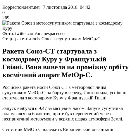
Корреспондент.net, 7 листопада 2018, 04:42
0
269
Фото: twitter.com/arianespaceceo
Старт ракети-носія Союз із супутником MetOp-С
Ракета Союз-СТ стартувала з
космодрому Куру у Французькій
Гвіані. Вона вивела на проміжну орбіту
космічний апарат MetOp-C.
Російська ракета-носій Союз-СТ з метеорологічним
супутником MetOp-С на борту в середу, 7 листопада, успішно
стартувала з космодрому Куру у Французькій Гвіані.
Запуск відбувся о 9.47 за місцевим часом.
Запуск супутника
планувався на 6 жовтня, проте був перенесений через
несприятливі метеоумови у верхніх шарах атмосфери Землі.
Супутник MetOp-С належить Європейській організації