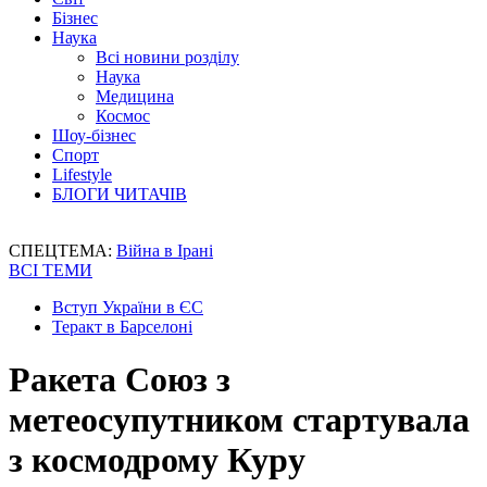
Бізнес
Наука
Всі новини розділу
Наука
Медицина
Космос
Шоу-бізнес
Спорт
Lifestyle
БЛОГИ ЧИТАЧІВ
СПЕЦТЕМА:
Війна в Ірані
ВСІ ТЕМИ
Вступ України в ЄС
Теракт в Барселоні
Ракета Союз з
метеосупутником стартувала
з космодрому Куру