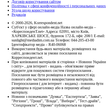
Договір користування сайтом
Політика у сфері конфіденційності і персональних даних
Угода щодо користування
Редакція
© 2000-2026, Korrespondent.net
Суб'єкт у сфері онлайн-медіа Назва онлайн-медіа –
«КореспонденТ.net» Адреса: 02091, місто Київ,
ХАРКІВСЬКЕ ШОСЕ, будинок 172-Б, офіс 208/1 E-mail:
sunlight@mediadim.com.ua
Телефон: 044-205-43-00
Ідентифікатор медіа – R40-06068
Використання будь-яких матеріалів, розміщених на
сайті, дозволяється за умови посилання на
Корреспондент.net.
При копіюванні матеріалів зі сторінки « Новини України
і світу» , для інтернет - видань - обов'язкове пряме
відкрите для пошукових систем гіперпосилання .
Посилання має бути розміщена в незалежності від
повного або часткового використання матеріалів.
Гіперпосилання ( для інтернет - видань) - повинна бути
розміщена в підзаголовку або в першому абзаці
матеріалу.
Новини з позначками "Думка", "Експертиза", "Заява",
"Регіони", "Гроші", "Влада", "Вибори", "Тест-драйв",
"Спецпроекти", "Промо" публікуються на правах