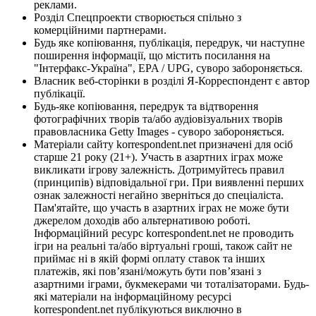
реклами.
Розділ Спецпроекти створюється спільно з
комерційними партнерами.
Будь яке копіювання, публікація, передрук, чи наступне
поширення інформації, що містить посилання на
"Інтерфакс-Україна", EPA / UPG, суворо забороняється.
Власник веб-сторінки в розділі Я-Корреспондент є автор
публікації.
Будь-яке копіювання, передрук та відтворення
фотографічних творів та/або аудіовізуальних творів
правовласника Getty Images - суворо забороняється.
Матеріали сайту korrespondent.net призначені для осіб
старше 21 року (21+). Участь в азартних іграх може
викликати ігрову залежність. Дотримуйтесь правил
(принципів) відповідальної гри. При виявленні перших
ознак залежності негайно зверніться до спеціаліста.
Пам'ятайте, що участь в азартних іграх не може бути
джерелом доходів або альтернативою роботі.
Інформаційний ресурс korrespondent.net не проводить
ігри на реальні та/або віртуальні гроші, також сайт не
приймає ні в якій формі оплату ставок та інших
платежів, які пов’язані/можуть бути пов’язані з
азартними іграми, букмекерами чи тоталізаторами. Будь-
які матеріали на інформаційному ресурсі
korrespondent.net публікуються виключно в