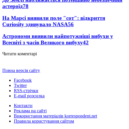
астероїд
78
На Марсі виявили поле "сот": відкриття
Curiosity здивувало NASA
56
Астрономи виявили найпотужніші вибухи у
Всесвіті з часів Великого вибуху
42
Читати коментарі
Повна версія сайту
Facebook
Twitter
RSS-стрічки
E-mail розсилка
Контакти
Реклама на сайті
Використання матеріалів korrespondent.net
Правила користування сайтом