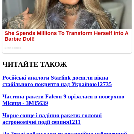
ЧИТАЙТЕ ТАКОЖ
Російські аналоги Starlink досягли вікна
стабільного покриття над Україною
12735
Частина ракети Falcon 9 врізалася в поверхню
Місяця - ЗМІ
5639
Чорне сонце і падіння ракети: головні
астрономічні події серпня
1211
До Землі наближається потенційно небезпечний