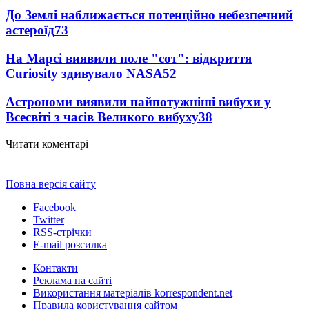
До Землі наближається потенційно небезпечний
астероїд
73
На Марсі виявили поле "сот": відкриття
Curiosity здивувало NASA
52
Астрономи виявили найпотужніші вибухи у
Всесвіті з часів Великого вибуху
38
Читати коментарі
Повна версія сайту
Facebook
Twitter
RSS-стрічки
E-mail розсилка
Контакти
Реклама на сайті
Використання матеріалів korrespondent.net
Правила користування сайтом