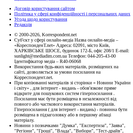
Договір користування сайтом
Політика у сфері конфіденційності і персональних даних
Угода щодо користування
Редакція
© 2000-2026, Korrespondent.net
Суб'єкт у сфері онлайн-медіа Назва онлайн-медіа –
«КореспонденТ.net» Адреса: 02091, місто Київ,
ХАРКІВСЬКЕ ШОСЕ, будинок 172-Б, офіс 208/1 E-mail:
sunlight@mediadim.com.ua
Телефон: 044-205-43-00
Ідентифікатор медіа – R40-06068
Використання будь-яких матеріалів, розміщених на
сайті, дозволяється за умови посилання на
Корреспондент.net.
При копіюванні матеріалів зі сторінки « Новини України
і світу» , для інтернет - видань - обов'язкове пряме
відкрите для пошукових систем гіперпосилання .
Посилання має бути розміщена в незалежності від
повного або часткового використання матеріалів.
Гіперпосилання ( для інтернет - видань) - повинна бути
розміщена в підзаголовку або в першому абзаці
матеріалу.
Новини з позначками "Думка", "Експертиза", "Заява",
"Регіони", "Гроші", "Влада", "Вибори", "Тест-драйв",