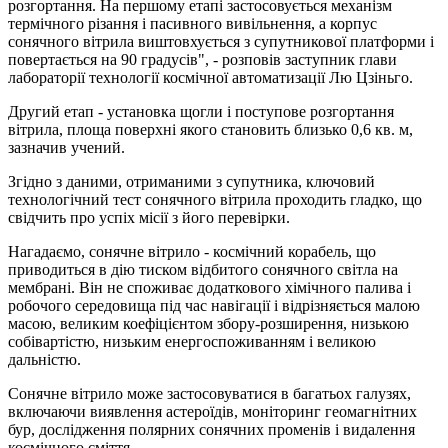
розгортання. На першому етапі застосовується механізм
термічного різання і пасивного вивільнення, а корпус
сонячного вітрила виштовхується з супутникової платформи і
повертається на 90 градусів", - розповів заступник глави
лабораторії технології космічної автоматизації Лю Цзіньго.
Другий етап - установка щогли і поступове розгортання
вітрила, площа поверхні якого становить близько 0,6 кв. м,
зазначив учений.
Згідно з даними, отриманими з супутника, ключовий
технологічний тест сонячного вітрила проходить гладко, що
свідчить про успіх місії з його перевірки.
Нагадаємо, сонячне вітрило - космічний корабель, що
приводиться в дію тиском відбитого сонячного світла на
мембрані. Він не споживає додаткового хімічного палива і
робочого середовища під час навігації і відрізняється малою
масою, великим коефіцієнтом збору-розширення, низькою
собівартістю, низьким енергоспоживанням і великою
дальністю.
Сонячне вітрило може застосовуватися в багатьох галузях,
включаючи виявлення астероїдів, моніторинг геомагнітних
бур, дослідження полярних сонячних променів і видалення
космічного сміття.