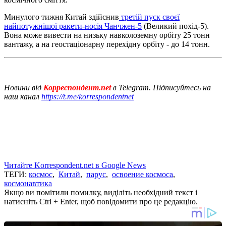
Минулого тижня Китай здійснив
третій пуск своєї
найпотужнішої ракети-носія Чанчжен-5
(Великий похід-5).
Вона може вивести на низьку навколоземну орбіту 25 тонн
вантажу, а на геостаціонарну перехідну орбіту - до 14 тонн.
Новини від
Корреспондент.net
в Telegram. Підписуйтесь на
наш канал
https://t.me/korrespondentnet
Читайте Korrespondent.net в Google News
ТЕГИ:
космос
,
Китай
,
парус
,
освоение космоса
,
космонавтика
Якщо ви помітили помилку, виділіть необхідний текст і
натисніть Ctrl + Enter, щоб повідомити про це редакцію.