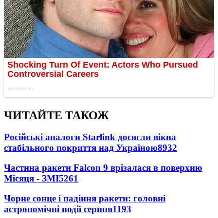
ЧИТАЙТЕ ТАКОЖ
Російські аналоги Starlink досягли вікна
стабільного покриття над Україною
8932
Частина ракети Falcon 9 врізалася в поверхню
Місяця - ЗМІ
5261
Чорне сонце і падіння ракети: головні
астрономічні події серпня
1193