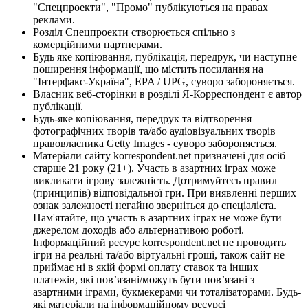
"Спецпроекти", "Промо" публікуються на правах
реклами.
Розділ Спецпроекти створюється спільно з
комерційними партнерами.
Будь яке копіювання, публікація, передрук, чи наступне
поширення інформації, що містить посилання на
"Інтерфакс-Україна", EPA / UPG, суворо забороняється.
Власник веб-сторінки в розділі Я-Корреспондент є автор
публікації.
Будь-яке копіювання, передрук та відтворення
фотографічних творів та/або аудіовізуальних творів
правовласника Getty Images - суворо забороняється.
Матеріали сайту korrespondent.net призначені для осіб
старше 21 року (21+). Участь в азартних іграх може
викликати ігрову залежність. Дотримуйтесь правил
(принципів) відповідальної гри. При виявленні перших
ознак залежності негайно зверніться до спеціаліста.
Пам'ятайте, що участь в азартних іграх не може бути
джерелом доходів або альтернативою роботі.
Інформаційний ресурс korrespondent.net не проводить
ігри на реальні та/або віртуальні гроші, також сайт не
приймає ні в якій формі оплату ставок та інших
платежів, які пов’язані/можуть бути пов’язані з
азартними іграми, букмекерами чи тоталізаторами. Будь-
які матеріали на інформаційному ресурсі