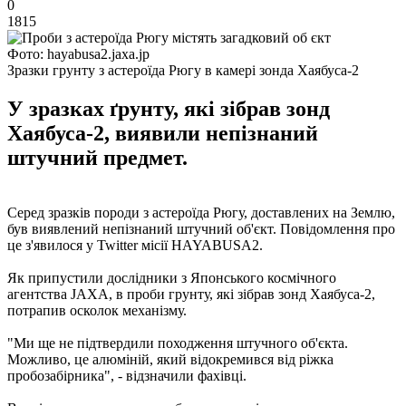
0
1815
Фото: hayabusa2.jaxa.jp
Зразки грунту з астероїда Рюгу в камері зонда Хаябуса-2
У зразках ґрунту, які зібрав зонд
Хаябуса-2, виявили непізнаний
штучний предмет.
Серед зразків породи з астероїда Рюгу, доставлених на Землю,
був виявлений непізнаний штучний об'єкт. Повідомлення про
це з'явилося у Twitter місії HAYABUSA2.
Як припустили дослідники з Японського космічного
агентства JAXA, в проби грунту, які зібрав зонд Хаябуса-2,
потрапив осколок механізму.
"Ми ще не підтвердили походження штучного об'єкта.
Можливо, це алюміній, який відокремився від ріжка
пробозабірника", - відзначили фахівці.