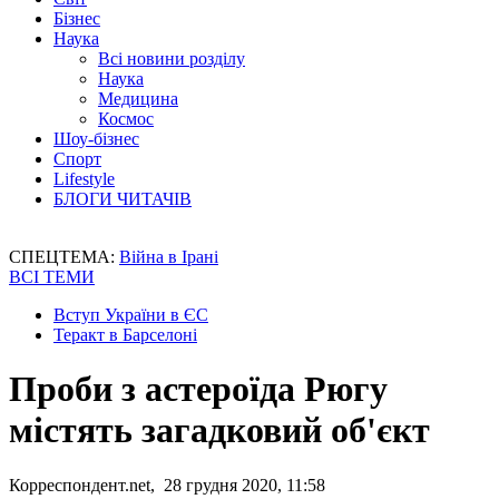
Бізнес
Наука
Всі новини розділу
Наука
Медицина
Космос
Шоу-бізнес
Спорт
Lifestyle
БЛОГИ ЧИТАЧІВ
СПЕЦТЕМА:
Війна в Ірані
ВСІ ТЕМИ
Вступ України в ЄС
Теракт в Барселоні
Проби з астероїда Рюгу
містять загадковий об'єкт
Корреспондент.net, 28 грудня 2020, 11:58