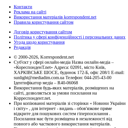
Контакти
Реклама на сайті
Використання матеріалів korrespondent.net
Правила користування сайтом
Договір користування сайтом
Політика у сфері конфіденційності і персональних даних
Угода щодо користування
Редакція
© 2000-2026, Korrespondent.net
Суб'єкт у сфері онлайн-медіа Назва онлайн-медіа –
«КореспонденТ.net» Адреса: 02091, місто Київ,
ХАРКІВСЬКЕ ШОСЕ, будинок 172-Б, офіс 208/1 E-mail:
sunlight@mediadim.com.ua
Телефон: 044-205-43-00
Ідентифікатор медіа – R40-06068
Використання будь-яких матеріалів, розміщених на
сайті, дозволяється за умови посилання на
Корреспондент.net.
При копіюванні матеріалів зі сторінки « Новини України
і світу» , для інтернет - видань - обов'язкове пряме
відкрите для пошукових систем гіперпосилання .
Посилання має бути розміщена в незалежності від
повного або часткового використання матеріалів.