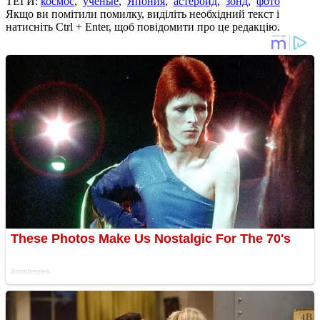
ТЕГИ:
космос
,
ученые
,
Япония
,
астероид
,
зонд
,
фото
Якщо ви помітили помилку, виділіть необхідний текст і
натисніть Ctrl + Enter, щоб повідомити про це редакцію.