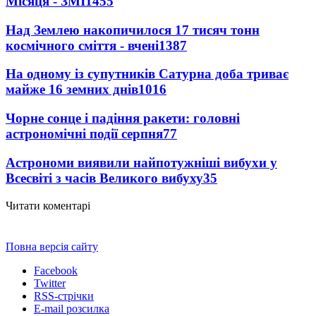
Місяця - ЗМІ
1455
Над Землею накопичилося 17 тисяч тонн
космічного сміття - вчені
1387
На одному із супутників Сатурна доба триває
майже 16 земних днів
1016
Чорне сонце і падіння ракети: головні
астрономічні події серпня
77
Астрономи виявили найпотужніші вибухи у
Всесвіті з часів Великого вибуху
35
Читати коментарі
Повна версія сайту
Facebook
Twitter
RSS-стрічки
E-mail розсилка