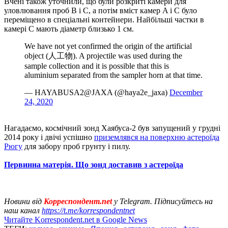
Вчені також уточнили, що були розкриті камери для
уловлювання проб B і C, а потім вміст камер A і C було
переміщено в спеціальні контейнери. Найбільші частки в
камері C мають діаметр близько 1 см.
We have not yet confirmed the origin of the artificial
object (人工物). A projectile was used during the
sample collection and it is possible that this is
aluminium separated from the sampler horn at that time.
— HAYABUSA2@JAXA (@haya2e_jaxa)
December
24, 2020
Нагадаємо, космічний зонд Хаябуса-2 був запущений у грудні
2014 року і двічі успішно
приземлявся на поверхню астероїда
Рюгу
для забору проб грунту і пилу.
Первинна матерія. Що зонд доставив з астероїда
Новини від
Корреспондент.net
у Telegram. Підписуйтесь на
наш канал
https://t.me/korrespondentnet
Читайте Korrespondent.net в Google News