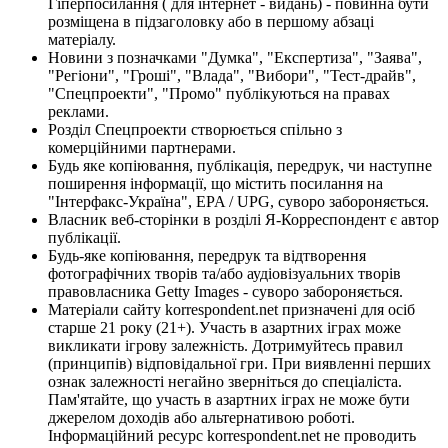
Гіперпосилання ( для інтернет - видань) - повинна бути
розміщена в підзаголовку або в першому абзаці
матеріалу.
Новини з позначками "Думка", "Експертиза", "Заява",
"Регіони", "Гроші", "Влада", "Вибори", "Тест-драйв",
"Спецпроекти", "Промо" публікуються на правах
реклами.
Розділ Спецпроекти створюється спільно з
комерційними партнерами.
Будь яке копіювання, публікація, передрук, чи наступне
поширення інформації, що містить посилання на
"Інтерфакс-Україна", EPA / UPG, суворо забороняється.
Власник веб-сторінки в розділі Я-Корреспондент є автор
публікації.
Будь-яке копіювання, передрук та відтворення
фотографічних творів та/або аудіовізуальних творів
правовласника Getty Images - суворо забороняється.
Матеріали сайту korrespondent.net призначені для осіб
старше 21 року (21+). Участь в азартних іграх може
викликати ігрову залежність. Дотримуйтесь правил
(принципів) відповідальної гри. При виявленні перших
ознак залежності негайно зверніться до спеціаліста.
Пам'ятайте, що участь в азартних іграх не може бути
джерелом доходів або альтернативою роботі.
Інформаційний ресурс korrespondent.net не проводить