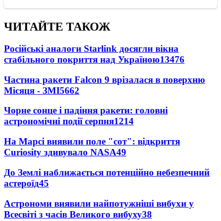
ЧИТАЙТЕ ТАКОЖ
Російські аналоги Starlink досягли вікна
стабільного покриття над Україною
13476
Частина ракети Falcon 9 врізалася в поверхню
Місяця - ЗМІ
5662
Чорне сонце і падіння ракети: головні
астрономічні події серпня
1214
На Марсі виявили поле "сот": відкриття
Curiosity здивувало NASA
49
До Землі наближається потенційно небезпечний
астероїд
45
Астрономи виявили найпотужніші вибухи у
Всесвіті з часів Великого вибуху
38