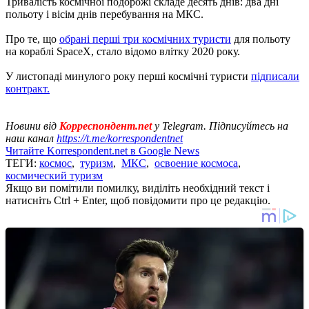
Тривалість космічної подорожі складе десять днів: два дні
польоту і вісім днів перебування на МКС.
Про те, що
обрані перші три космічних туристи
для польоту
на кораблі SpaceX, стало відомо влітку 2020 року.
У листопаді минулого року перші космічні туристи
підписали
контракт.
Новини від
Корреспондент.net
у Telegram. Підписуйтесь на
наш канал
https://t.me/korrespondentnet
Читайте Korrespondent.net в Google News
ТЕГИ:
космос
,
туризм
,
МКС
,
освоение космоса
,
космический туризм
Якщо ви помітили помилку, виділіть необхідний текст і
натисніть Ctrl + Enter, щоб повідомити про це редакцію.