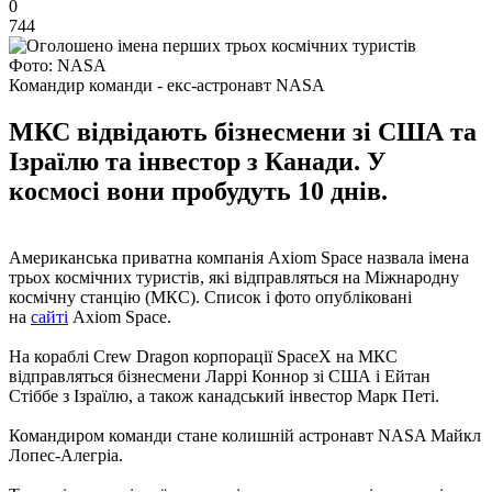
0
744
Фото: NASA
Командир команди - екс-астронавт NASA
МКС відвідають бізнесмени зі США та
Ізраїлю та інвестор з Канади. У
космосі вони пробудуть 10 днів.
Американська приватна компанія Axiom Space назвала імена
трьох космічних туристів, які відправляться на Міжнародну
космічну станцію (МКС). Список і фото опубліковані
на
сайті
Axiom Space.
На кораблі Crew Dragon корпорації SpaceX на МКС
відправляться бізнесмени Ларрі Коннор зі США і Ейтан
Стіббе з Ізраїлю, а також канадський інвестор Марк Петі.
Командиром команди стане колишній астронавт NASA Майкл
Лопес-Алегріа.