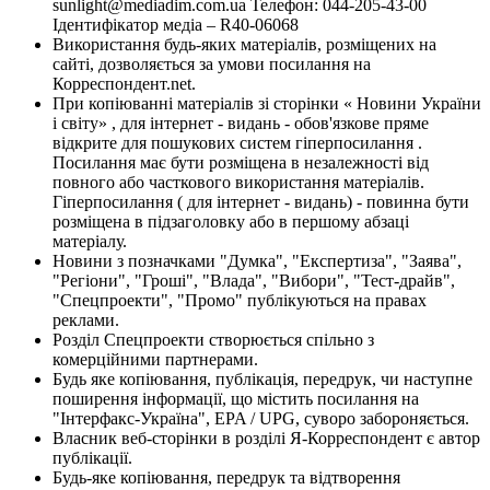
sunlight@mediadim.com.ua
Телефон: 044-205-43-00
Ідентифікатор медіа – R40-06068
Використання будь-яких матеріалів, розміщених на
сайті, дозволяється за умови посилання на
Корреспондент.net.
При копіюванні матеріалів зі сторінки « Новини України
і світу» , для інтернет - видань - обов'язкове пряме
відкрите для пошукових систем гіперпосилання .
Посилання має бути розміщена в незалежності від
повного або часткового використання матеріалів.
Гіперпосилання ( для інтернет - видань) - повинна бути
розміщена в підзаголовку або в першому абзаці
матеріалу.
Новини з позначками "Думка", "Експертиза", "Заява",
"Регіони", "Гроші", "Влада", "Вибори", "Тест-драйв",
"Спецпроекти", "Промо" публікуються на правах
реклами.
Розділ Спецпроекти створюється спільно з
комерційними партнерами.
Будь яке копіювання, публікація, передрук, чи наступне
поширення інформації, що містить посилання на
"Інтерфакс-Україна", EPA / UPG, суворо забороняється.
Власник веб-сторінки в розділі Я-Корреспондент є автор
публікації.
Будь-яке копіювання, передрук та відтворення