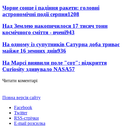
Чорне сонце і падіння ракети: головні
астрономічні події серпня
1208
Над Землею накопичилося 17 тисяч тонн
космічного сміття - вчені
943
На одному із супутників Сатурна доба триває
майже 16 земних днів
936
На Марсі виявили поле "сот": відкриття
Curiosity здивувало NASA
57
Читати коментарі
Повна версія сайту
Facebook
Twitter
RSS-стрічки
E-mail розсилка