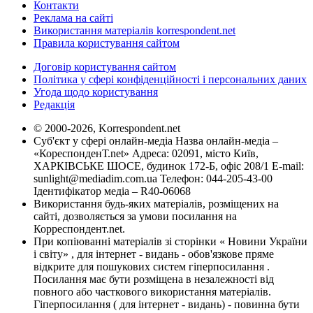
Контакти
Реклама на сайті
Використання матеріалів korrespondent.net
Правила користування сайтом
Договір користування сайтом
Політика у сфері конфіденційності і персональних даних
Угода щодо користування
Редакція
© 2000-2026, Korrespondent.net
Суб'єкт у сфері онлайн-медіа Назва онлайн-медіа –
«КореспонденТ.net» Адреса: 02091, місто Київ,
ХАРКІВСЬКЕ ШОСЕ, будинок 172-Б, офіс 208/1 E-mail:
sunlight@mediadim.com.ua
Телефон: 044-205-43-00
Ідентифікатор медіа – R40-06068
Використання будь-яких матеріалів, розміщених на
сайті, дозволяється за умови посилання на
Корреспондент.net.
При копіюванні матеріалів зі сторінки « Новини України
і світу» , для інтернет - видань - обов'язкове пряме
відкрите для пошукових систем гіперпосилання .
Посилання має бути розміщена в незалежності від
повного або часткового використання матеріалів.
Гіперпосилання ( для інтернет - видань) - повинна бути