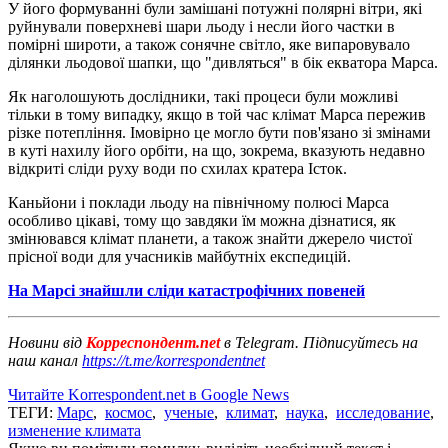
У його формуванні були замішані потужні полярні вітри, які
руйнували поверхневі шари льоду і несли його частки в
помірні широти, а також сонячне світло, яке випаровувало
ділянки льодової шапки, що "дивляться" в бік екватора Марса.
Як наголошують дослідники, такі процеси були можливі
тільки в тому випадку, якщо в той час клімат Марса пережив
різке потепління. Імовірно це могло бути пов'язано зі змінами
в куті нахилу його орбіти, на що, зокрема, вказують недавно
відкриті сліди руху води по схилах кратера Істок.
Каньйони і поклади льоду на північному полюсі Марса
особливо цікаві, тому що завдяки їм можна дізнатися, як
змінювався клімат планети, а також знайти джерело чистої
прісної води для учасників майбутніх експедицій.
На Марсі знайшли сліди катастрофічних повеней
Новини від
Корреспондент.net
в Telegram. Підписуйтесь на
наш канал
https://t.me/korrespondentnet
Читайте Korrespondent.net в Google News
ТЕГИ:
Марс
,
космос
,
ученые
,
климат
,
наука
,
исследование
,
изменение климата