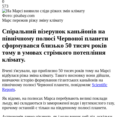
0
573
Фото: pixabay.com
Марс пережив різку зміну клімату
Спіральний візерунок каньйонів на
північному полюсі Червоної планети
сформувався близько 50 тисяч років
тому в умовах стрімкого потепління
клімату.
Вчені з'ясували, що приблизно 50 тисяч років тому на Марсі
відбулася різка зміна клімату. Такого висновку вони дійшли,
вивчаючи історію формування гігантських каньйонів на
північному полюсі Червоної планети, повідомляє
Scientific
Reports
.
Як відомо, на полюсах Марса перебувають великі поклади
льоду, які складаються із замороженої води і вуглекислого газу,
причому останній є тільки на південному полюсі планети.
Астрономів давно цікавить, як і коли виник цей лід, оскільки