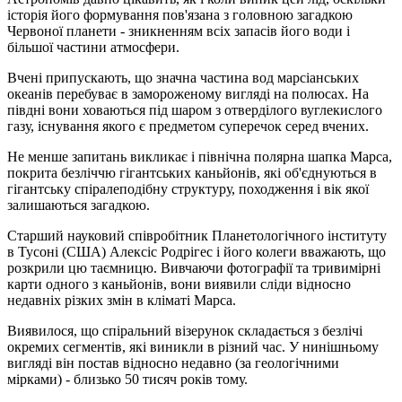
історія його формування пов'язана з головною загадкою
Червоної планети - зникненням всіх запасів його води і
більшої частини атмосфери.
Вчені припускають, що значна частина вод марсіанських
океанів перебуває в замороженому вигляді на полюсах. На
півдні вони ховаються під шаром з отверділого вуглекислого
газу, існування якого є предметом суперечок серед вчених.
Не менше запитань викликає і північна полярна шапка Марса,
покрита безліччю гігантських каньйонів, які об'єднуються в
гігантську спіралеподібну структуру, походження і вік якої
залишаються загадкою.
Старший науковий співробітник Планетологічного інституту
в Тусоні (США) Алексіс Родрігес і його колеги вважають, що
розкрили цю таємницю. Вивчаючи фотографії та тривимірні
карти одного з каньйонів, вони виявили сліди відносно
недавніх різких змін в кліматі Марса.
Виявилося, що спіральний візерунок складається з безлічі
окремих сегментів, які виникли в різний час. У нинішньому
вигляді він постав відносно недавно (за геологічними
мірками) - близько 50 тисяч років тому.