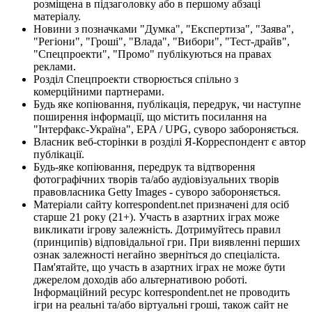
розміщена в підзаголовку або в першому абзаці
матеріалу.
Новини з позначками "Думка", "Експертиза", "Заява",
"Регіони", "Гроші", "Влада", "Вибори", "Тест-драйв",
"Спецпроекти", "Промо" публікуються на правах
реклами.
Розділ Спецпроекти створюється спільно з
комерційними партнерами.
Будь яке копіювання, публікація, передрук, чи наступне
поширення інформації, що містить посилання на
"Інтерфакс-Україна", EPA / UPG, суворо забороняється.
Власник веб-сторінки в розділі Я-Корреспондент є автор
публікації.
Будь-яке копіювання, передрук та відтворення
фотографічних творів та/або аудіовізуальних творів
правовласника Getty Images - суворо забороняється.
Матеріали сайту korrespondent.net призначені для осіб
старше 21 року (21+). Участь в азартних іграх може
викликати ігрову залежність. Дотримуйтесь правил
(принципів) відповідальної гри. При виявленні перших
ознак залежності негайно зверніться до спеціаліста.
Пам'ятайте, що участь в азартних іграх не може бути
джерелом доходів або альтернативою роботі.
Інформаційний ресурс korrespondent.net не проводить
ігри на реальні та/або віртуальні гроші, також сайт не