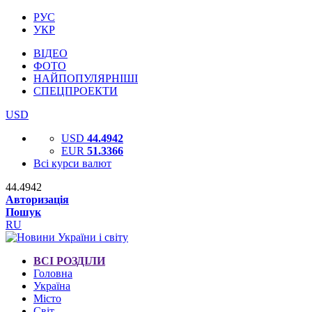
РУС
УКР
ВІДЕО
ФОТО
НАЙПОПУЛЯРНІШІ
СПЕЦПРОЕКТИ
USD
USD
44.4942
EUR
51.3366
Всі курси валют
44.4942
Авторизація
Пошук
RU
ВСІ РОЗДІЛИ
Головна
Україна
Місто
Світ