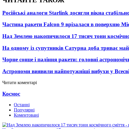
Російські аналоги Starlink досягли вікна стабіль
Частина ракети Falcon 9 врізалася в поверхню Мі
Над Землею накопичилося 17 тисяч тонн космічног
На одному із супутників Сатурна доба триває май
Чорне сонце і падіння ракети: головні астрономічн
Астрономи виявили найпотужніші вибухи у Всесвіт
Читати коментарі
Космос
Останні
Популярні
Коментовані