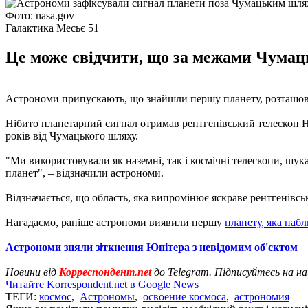
Фото: nasa.gov
Галактика Месьє 51
Це може свідчити, що за межами Чумаць
Астрономи припускають, що знайшли першу планету, розташов
Нібито планетарний сигнал отримав рентгенівський телескоп НА
років від Чумацького шляху.
"Ми використовували як наземні, так і космічні телескопи, шук
планет", – відзначили астрономи.
Відзначається, що область, яка випромінює яскраве рентгенівсь
Нагадаємо, раніше астрономи виявили першу
планету, яка наб
Астрономи зняли зіткнення Юпітера з невідомим об'єктом
Новини від
Корреспондент.net
до Telegram. Підписуйтесь на н
Читайте Korrespondent.net в Google News
ТЕГИ:
космос
,
Астрономы
,
освоение космоса
,
астрономия