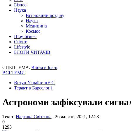
Бізнес
Наука
Всі новини розділу
Наука
Медицина
Космос
Шоу-бізнес
Спорт
Lifestyle
БЛОГИ ЧИТАЧІВ
СПЕЦТЕМА:
Війна в Ірані
ВСІ ТЕМИ
Вступ України в ЄС
Теракт в Барселоні
Астрономи зафіксували сигн
Текст:
Надтока Світлана
, 26 жовтня 2021, 12:58
0
1293