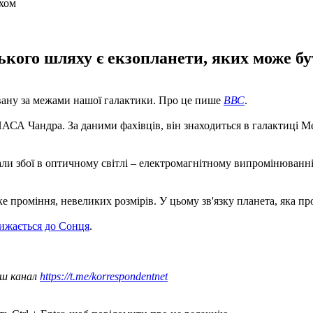
кого шляху є екзопланети, яких може бу
ану за межами нашої галактики. Про це пише
ВВС
.
СА Чандра. За даними фахівців, він знаходиться в галактиці Ме
али збої в оптичному світлі – електромагнітному випромінюванні
ке проміння, невеликих розмірів. У цьому зв'язку планета, яка п
лижається до Сонця
.
аш канал
https://t.me/korrespondentnet