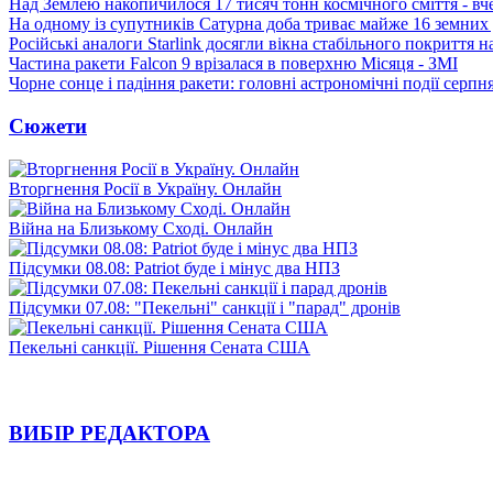
Над Землею накопичилося 17 тисяч тонн космічного сміття - вч
На одному із супутників Сатурна доба триває майже 16 земних 
Російські аналоги Starlink досягли вікна стабільного покриття 
Частина ракети Falcon 9 врізалася в поверхню Місяця - ЗМІ
Чорне сонце і падіння ракети: головні астрономічні події серпн
Сюжети
Вторгнення Росії в Україну. Онлайн
Війна на Близькому Сході. Онлайн
Підсумки 08.08: Patriot буде і мінус два НПЗ
Підсумки 07.08: "Пекельні" санкції і "парад" дронів
Пекельні санкції. Рішення Сената США
ВИБІР РЕДАКТОРА