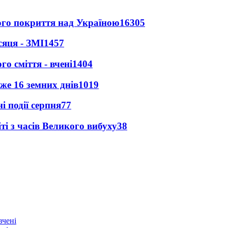
ного покриття над Україною
16305
сяця - ЗМІ
1457
о сміття - вчені
1404
же 16 земних днів
1019
і події серпня
77
і з часів Великого вибуху
38