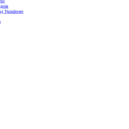
ені
днів
над Україною
я