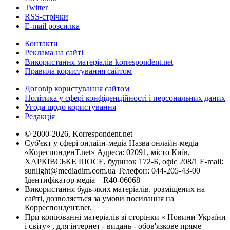
Twitter
RSS-стрічки
E-mail розсилка
Контакти
Реклама на сайті
Використання матеріалів korrespondent.net
Правила користування сайтом
Договір користування сайтом
Політика у сфері конфіденційності і персональних даних
Угода щодо користування
Редакція
© 2000-2026, Korrespondent.net
Суб'єкт у сфері онлайн-медіа Назва онлайн-медіа –
«КореспонденТ.net» Адреса: 02091, місто Київ,
ХАРКІВСЬКЕ ШОСЕ, будинок 172-Б, офіс 208/1 E-mail:
sunlight@mediadim.com.ua
Телефон: 044-205-43-00
Ідентифікатор медіа – R40-06068
Використання будь-яких матеріалів, розміщених на
сайті, дозволяється за умови посилання на
Корреспондент.net.
При копіюванні матеріалів зі сторінки « Новини України
і світу» , для інтернет - видань - обов'язкове пряме