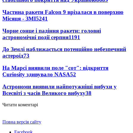
Частина ракети Falcon 9 врізалася в поверхню
Місяця - ЗМІ
5241
Чорне сонце і падіння ракети: головні
астрономічні події серпня
1191
До Землі наближається потенційно небезпечний
астероїд
73
На Марсі виявили поле "сот": відкриття
Curiosity здивувало NASA
52
Астрономи виявили найпотужніші вибухи у
Всесвіті з часів Великого вибуху
38
Читати коментарі
Повна версія сайту
Facebook