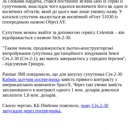
За словами нардепа, стався постійний зв'язок (або їх серія) із
супутником, внаслідок чого вдалося визначити його як один із
космічних об'єктів, який до цього мав лише умовну назву. У
каталозі супутник вказується як космічний об'єкт 51030 із
попередньою назвою Object AY.
Супутник можна знайти за допомогою сервісу Celestrak – він
відображається з назвою Sich-2-30.
"Таким чином, продовжуються льотно-конструкторські
випробування супутника дистанційного зондування Землі
Січ-2-30 (Січ-2-1), які мають завершитись у середині березня",
- підсумував Грищук.
Раніше ЗМІ повідомили, що для запуску супутника Січ-2-30
Кабмін залучив посередника
замість прямого контракту з
американською компанією SpaceX. Через такі умови замість
запланованого в контракті одного 1 млн. доларів довелося
заплатити 1,8 млн. доларів.
Своєю чергою, КБ
Південне
пояснило,
чому Січ-2-30
запускали через посередника.