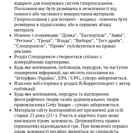
відкрите для пошукових систем гіперпосилання .
Посилання має бути розміщена в незалежності від
повного або часткового використання матеріалів.
Гіперпосилання ( для інтернет - видань) - повинна бути
розміщена в підзаголовку або в першому абзаці
матеріалу.
Новини з позначками "Думка", "Експертиза", "Заява",
"Регіони", "Гроші", "Влада", "Вибори", "Тест-драйв",
"Спецпроекти", "Промо" публікуються на правах
реклами.
Розділ Спецпроекти створюється спільно з
комерційними партнерами.
Будь яке копіювання, публікація, передрук, чи наступне
поширення інформації, що містить посилання на
"Інтерфакс-Україна", EPA / UPG, суворо забороняється.
Власник веб-сторінки в розділі Я-Корреспондент є автор
публікації.
Будь-яке копіювання, передрук та відтворення
фотографічних творів та/або аудіовізуальних творів
правовласника Getty Images - суворо забороняється.
Матеріали сайту korrespondent.net призначені для осіб
старше 21 року (21+). Участь в азартних іграх може
викликати ігрову залежність. Дотримуйтесь правил
(принципів) відповідальної гри. При виявленні перших
ознак залежності негайно зверніться до спеціаліста.