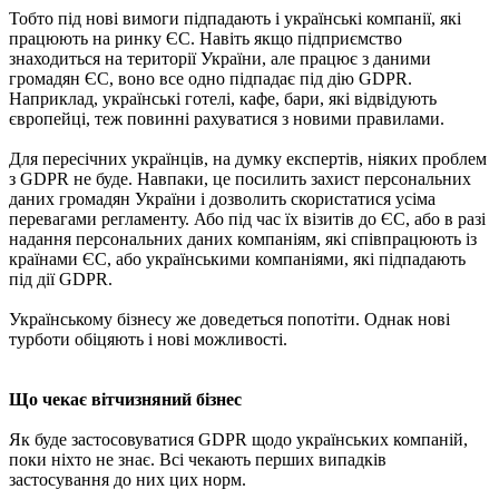
Тобто під нові вимоги підпадають і українські компанії, які
працюють на ринку ЄС. Навіть якщо підприємство
знаходиться на території України, але працює з даними
громадян ЄС, воно все одно підпадає під дію GDPR.
Наприклад, українські готелі, кафе, бари, які відвідують
європейці, теж повинні рахуватися з новими правилами.
Для пересічних українців, на думку експертів, ніяких проблем
з GDPR не буде. Навпаки, це посилить захист персональних
даних громадян України і дозволить скористатися усіма
перевагами регламенту. Або під час їх візитів до ЄС, або в разі
надання персональних даних компаніям, які співпрацюють із
країнами ЄС, або українськими компаніями, які підпадають
під дії GDPR.
Українському бізнесу же доведеться попотіти. Однак нові
турботи обіцяють і нові можливості.
Що чекає вітчизняний бізнес
Як буде застосовуватися GDPR щодо українських компаній,
поки ніхто не знає. Всі чекають перших випадків
застосування до них цих норм.