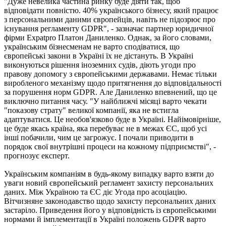
"Дуже невелика частина ринку буде діяти так, щоб
відповідати повністю. 40% українського бізнесу, який працює
з персональними даними європейців, навіть не підозрює про
існування регламенту GDPR", - зазначає партнер юридичної
фірми Expatpro Платон Даниленко. Однак, за його словами,
українським бізнесменам не варто сподіватися, що
європейські закони в Україні їх не дістануть. В Україні
виконуються рішення іноземних судів, діють угоди про
правову допомогу з європейськими державами. Немає тільки
виробленого механізму щодо притягнення до відповідальності
за порушення норм GDPR. Але Даниленко впевнений, що це
виключно питання часу. "У найближчі місяці варто чекати
"показову страту" великої компанії, яка не встигла
адаптуватися. Це необов'язково буде в Україні. Найімовірніше,
це буде якась країна, яка перебуває не в межах ЄС, щоб усі
інші побачили, чим це загрожує. І почали приводити в
порядок свої внутрішні процеси на кожному підприємстві", -
прогнозує експерт.
Українським компаніям в будь-якому випадку варто взяти до
уваги новий європейський регламент захисту персональних
даних. Між Україною та ЄС діє Угода про асоціацію.
Вітчизняне законодавство щодо захисту персональних даних
застаріло. Приведення його у відповідність із європейськими
нормами й імплементації в Україні положень GDPR варто