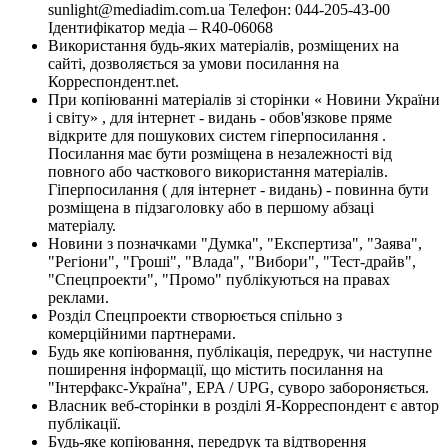
sunlight@mediadim.com.ua
Телефон: 044-205-43-00
Ідентифікатор медіа – R40-06068
Використання будь-яких матеріалів, розміщених на
сайті, дозволяється за умови посилання на
Корреспондент.net.
При копіюванні матеріалів зі сторінки « Новини України
і світу» , для інтернет - видань - обов'язкове пряме
відкрите для пошукових систем гіперпосилання .
Посилання має бути розміщена в незалежності від
повного або часткового використання матеріалів.
Гіперпосилання ( для інтернет - видань) - повинна бути
розміщена в підзаголовку або в першому абзаці
матеріалу.
Новини з позначками "Думка", "Експертиза", "Заява",
"Регіони", "Гроші", "Влада", "Вибори", "Тест-драйв",
"Спецпроекти", "Промо" публікуються на правах
реклами.
Розділ Спецпроекти створюється спільно з
комерційними партнерами.
Будь яке копіювання, публікація, передрук, чи наступне
поширення інформації, що містить посилання на
"Інтерфакс-Україна", EPA / UPG, суворо забороняється.
Власник веб-сторінки в розділі Я-Корреспондент є автор
публікації.
Будь-яке копіювання, передрук та відтворення