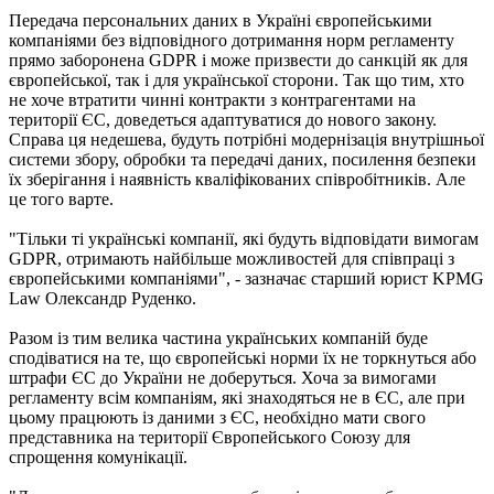
Передача персональних даних в Україні європейськими
компаніями без відповідного дотримання норм регламенту
прямо заборонена GDPR і може призвести до санкцій як для
європейської, так і для української сторони. Так що тим, хто
не хоче втратити чинні контракти з контрагентами на
території ЄС, доведеться адаптуватися до нового закону.
Справа ця недешева, будуть потрібні модернізація внутрішньої
системи збору, обробки та передачі даних, посилення безпеки
їх зберігання і наявність кваліфікованих співробітників. Але
це того варте.
"Тільки ті українські компанії, які будуть відповідати вимогам
GDPR, отримають найбільше можливостей для співпраці з
європейськими компаніями", - зазначає старший юрист KPMG
Law Олександр Руденко.
Разом із тим велика частина українських компаній буде
сподіватися на те, що європейські норми їх не торкнуться або
штрафи ЄС до України не доберуться. Хоча за вимогами
регламенту всім компаніям, які знаходяться не в ЄС, але при
цьому працюють із даними з ЄС, необхідно мати свого
представника на території Європейського Союзу для
спрощення комунікації.