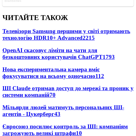
ЧИТАЙТЕ ТАКОЖ
Телевізори Samsung першими у світі отримають
технологію HDR10+ Advanced
2215
OpenAI скасовує ліміти на чати для
безкоштовних користувачів ChatGPT
1793
Нова експериментальна камера вміє
фокусуватися на всьому одночасно
112
ШІ Claude отримав доступ до мережі та проник у
системи компаній
70
Мільярди людей матимуть персональних ШІ-
агентів - Цукерберг
43
Євросоюз посилює контроль за ШІ: компаніям
загрожують великі штрафи
10