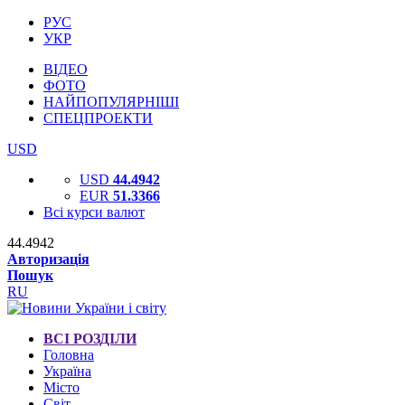
РУС
УКР
ВІДЕО
ФОТО
НАЙПОПУЛЯРНІШІ
СПЕЦПРОЕКТИ
USD
USD
44.4942
EUR
51.3366
Всі курси валют
44.4942
Авторизація
Пошук
RU
ВСІ РОЗДІЛИ
Головна
Україна
Місто
Світ