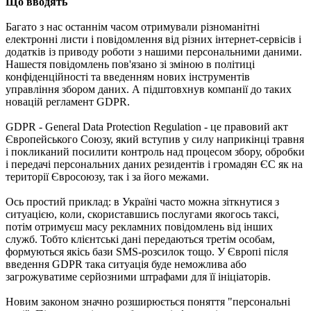
Що вводять
Багато з нас останнім часом отримували різноманітні
електронні листи і повідомлення від різних інтернет-сервісів і
додатків із приводу роботи з нашими персональними даними.
Нашестя повідомлень пов'язано зі зміною в політиці
конфіденційності та введенням нових інструментів
управління збором даних. А підштовхнув компанії до таких
новацій регламент GDPR.
GDPR - General Data Protection Regulation - це правовий акт
Європейського Союзу, який вступив у силу наприкінці травня
і покликаний посилити контроль над процесом збору, обробки
і передачі персональних даних резидентів і громадян ЄС як на
території Євросоюзу, так і за його межами.
Ось простий приклад: в Україні часто можна зіткнутися з
ситуацією, коли, скориставшись послугами якогось таксі,
потім отримуєш масу рекламних повідомлень від інших
служб. Тобто клієнтські дані передаються третім особам,
формуються якісь бази SMS-розсилок тощо. У Європі після
введення GDPR така ситуація буде неможлива або
загрожуватиме серйозними штрафами для її ініціаторів.
Новим законом значно розширюється поняття "персональні