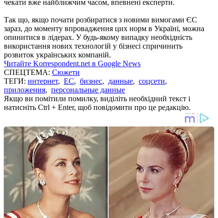
чекати вже найближчим часом, впевнені експерти.
Так що, якщо почати розбиратися з новими вимогами ЄС
зараз, до моменту впровадження цих норм в Україні, можна
опинитися в лідерах. У будь-якому випадку необхідність
використання нових технологій у бізнесі спричинить
розвиток українських компаній.
Читайте Korrespondent.net в Google News
СПЕЦТЕМА:
Сюжети
ТЕГИ:
интернет
,
ЕС
,
бизнес
,
данные
,
соцсети
,
приложения
,
персональные данные
Якщо ви помітили помилку, виділіть необхідний текст і
натисніть Ctrl + Enter, щоб повідомити про це редакцію.