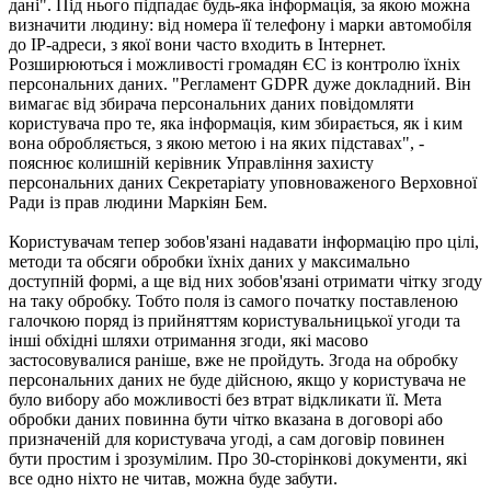
дані". Під нього підпадає будь-яка інформація, за якою можна
визначити людину: від номера її телефону і марки автомобіля
до IP-адреси, з якої вони часто входить в Інтернет.
Розширюються і можливості громадян ЄС із контролю їхніх
персональних даних. "Регламент GDPR дуже докладний. Він
вимагає від збирача персональних даних повідомляти
користувача про те, яка інформація, ким збирається, як і ким
вона обробляється, з якою метою і на яких підставах", -
пояснює колишній керівник Управління захисту
персональних даних Секретаріату уповноваженого Верховної
Ради із прав людини Маркіян Бем.
Користувачам тепер зобов'язані надавати інформацію про цілі,
методи та обсяги обробки їхніх даних у максимально
доступній формі, а ще від них зобов'язані отримати чітку згоду
на таку обробку. Тобто поля із самого початку поставленою
галочкою поряд із прийняттям користувальницької угоди та
інші обхідні шляхи отримання згоди, які масово
застосовувалися раніше, вже не пройдуть. Згода на обробку
персональних даних не буде дійсною, якщо у користувача не
було вибору або можливості без втрат відкликати її. Мета
обробки даних повинна бути чітко вказана в договорі або
призначеній для користувача угоді, а сам договір повинен
бути простим і зрозумілим. Про 30-сторінкові документи, які
все одно ніхто не читав, можна буде забути.