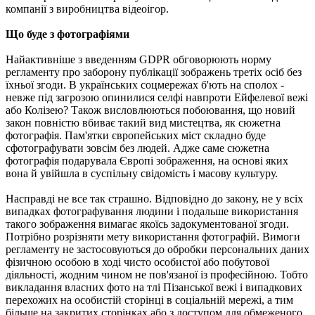
компанії з виробництва відеоігор.
Що буде з фотографіями
Найактивніше з введенням GDPR обговорюють норму
регламенту про заборону публікації зображень третіх осіб без
їхньої згоди. В українських соцмережах б'ють на сполох -
невже під загрозою опинилися селфі навпроти Ейфелевої вежі
або Колізею? Також висловлюються побоювання, що новий
закон повністю вбиває такий вид мистецтва, як сюжетна
фотографія. Пам'ятки європейських міст складно буде
сфотографувати зовсім без людей. Адже саме сюжетна
фотографія подарувала Європі зображення, на основі яких
вона й увійшла в суспільну свідомість і масову культуру.
Насправді не все так страшно. Відповідно до закону, не у всіх
випадках фотографування людини і подальше використання
такого зображення вимагає якоїсь задокументованої згоди.
Потрібно розрізняти мету використання фотографій. Вимоги
регламенту не застосовуються до обробки персональних даних
фізичною особою в ході чисто особистої або побутової
діяльності, жодним чином не пов'язаної із професійною. Тобто
викладання власних фото на тлі Пізанської вежі і випадкових
перехожих на особистій сторінці в соціальній мережі, а тим
більше на закритих сторінках або з доступом для обмеженого