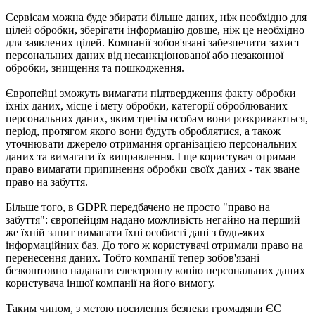
Сервісам можна буде збирати більше даних, ніж необхідно для
цілей обробки, зберігати інформацію довше, ніж це необхідно
для заявлених цілей. Компанії зобов'язані забезпечити захист
персональних даних від несанкціонованої або незаконної
обробки, знищення та пошкодження.
Європейці зможуть вимагати підтвердження факту обробки
їхніх даних, місце і мету обробки, категорії оброблюваних
персональних даних, яким третім особам вони розкриваються,
період, протягом якого вони будуть оброблятися, а також
уточнювати джерело отримання організацією персональних
даних та вимагати їх виправлення. І ще користувач отримав
право вимагати припинення обробки своїх даних - так зване
право на забуття.
Більше того, в GDPR передбачено не просто "право на
забуття": європейцям надано можливість негайно на перший
же їхній запит вимагати їхні особисті дані з будь-яких
інформаційних баз. До того ж користувачі отримали право на
перенесення даних. Тобто компанії тепер зобов'язані
безкоштовно надавати електронну копію персональних даних
користувача іншої компанії на його вимогу.
Таким чином, з метою посилення безпеки громадяни ЄС