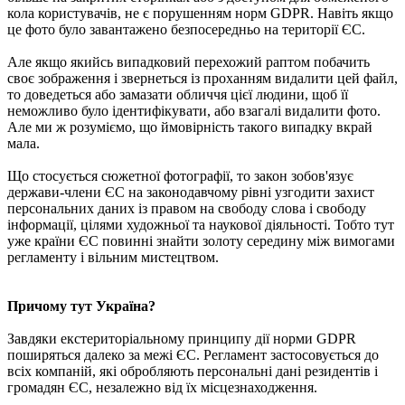
кола користувачів, не є порушенням норм GDPR. Навіть якщо
це фото було завантажено безпосередньо на території ЄС.
Але якщо якийсь випадковий перехожий раптом побачить
своє зображення і звернеться із проханням видалити цей файл,
то доведеться або замазати обличчя цієї людини, щоб її
неможливо було ідентифікувати, або взагалі видалити фото.
Але ми ж розуміємо, що ймовірність такого випадку вкрай
мала.
Що стосується сюжетної фотографії, то закон зобов'язує
держави-члени ЄС на законодавчому рівні узгодити захист
персональних даних із правом на свободу слова і свободу
інформації, цілями художньої та наукової діяльності. Тобто тут
уже країни ЄС повинні знайти золоту середину між вимогами
регламенту і вільним мистецтвом.
Причому тут Україна?
Завдяки екстериторіальному принципу дії норми GDPR
поширяться далеко за межі ЄС. Регламент застосовується до
всіх компаній, які обробляють персональні дані резидентів і
громадян ЄС, незалежно від їх місцезнаходження.