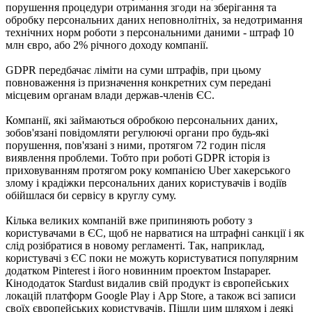
порушення процедури отримання згоди на зберігання та
обробку персональних даних неповнолітніх, за недотримання
технічних норм роботи з персональними даними - штраф 10
млн євро, або 2% річного доходу компанії.
GDPR передбачає ліміти на суми штрафів, при цьому
повноваження із призначення конкретних сум передані
місцевим органам влади держав-членів ЄС.
Компанії, які займаються обробкою персональних даних,
зобов'язані повідомляти регулюючі органи про будь-які
порушення, пов'язані з ними, протягом 72 годин після
виявлення проблеми. Тобто при роботі GDPR історія із
приховуванням протягом року компанією Uber хакерського
злому і крадіжки персональних даних користувачів і водіїв
обійшлася би сервісу в круглу суму.
Кілька великих компаній вже припиняють роботу з
користувачами в ЄС, щоб не нарватися на штрафні санкції і як
слід розібратися в новому регламенті. Так, наприклад,
користувачі з ЄС поки не можуть користуватися популярним
додатком Pinterest і його новинним проектом Instapaper.
Кінододаток Stardust видалив свій продукт із європейських
локацій платформ Google Play і App Store, а також всі записи
своїх європейських користувачів. Пішли цим шляхом і деякі