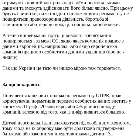
отримують повний контроль над своїми персональними
даними та зможуть здійснювати його більш якісно. При цьому
будуть і винятки, на які згідно з положеннями регламенту не
поширяться: правоохоронна діяльність, боротьба зі
злочинністю або тероризмом, цілі національної безпеки.
А тепер вишенька на торті: ці вимоги і зобов'язання
поширюються і за межі ЄС, якщо якась компанія працює з
даними європейців, наприклад. Або якщо європейська
компанія працює з особистими даними українців (про це -
нижче).
Так що України це тією чи іншою мірою теж торкнеться.
За що покарають
Порушення ключових положень регламенту GDPR, прав
користувачів, нормативів передачі особистих даних влетить у
копієчку. Штраф - 20 млн євро, або 4% річного доходу
компанії, залежно від того, яка із цифр виявиться більшою.
Дитячі персональні дані знаходяться під особливим захистом,
тому згода на їх обробку має бути додатково підтверджена
батьками або законними представниками дитини. За