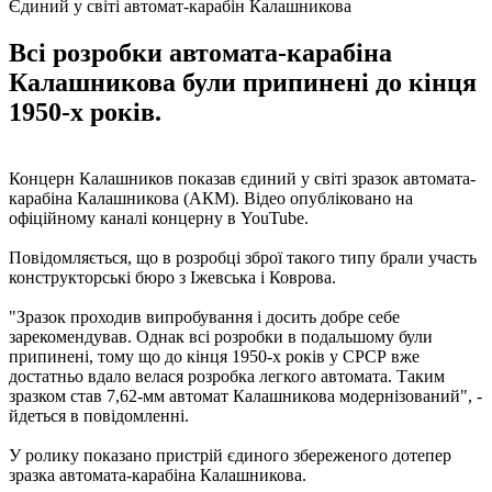
Єдиний у світі автомат-карабін Калашникова
Всі розробки автомата-карабіна
Калашникова були припинені до кінця
1950-х років.
Концерн Калашников показав єдиний у світі зразок автомата-
карабіна Калашникова (АКМ). Відео опубліковано на
офіційному каналі концерну в YouTube.
Повідомляється, що в розробці зброї такого типу брали участь
конструкторські бюро з Іжевська і Коврова.
"Зразок проходив випробування і досить добре себе
зарекомендував. Однак всі розробки в подальшому були
припинені, тому що до кінця 1950-х років у СРСР вже
достатньо вдало велася розробка легкого автомата. Таким
зразком став 7,62-мм автомат Калашникова модернізований", -
йдеться в повідомленні.
У ролику показано пристрій єдиного збереженого дотепер
зразка автомата-карабіна Калашникова.