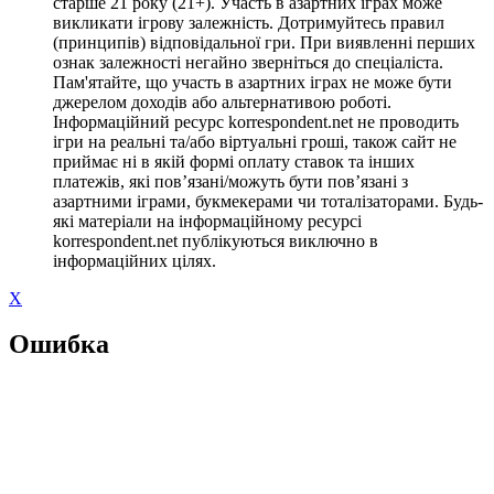
старше 21 року (21+). Участь в азартних іграх може
викликати ігрову залежність. Дотримуйтесь правил
(принципів) відповідальної гри. При виявленні перших
ознак залежності негайно зверніться до спеціаліста.
Пам'ятайте, що участь в азартних іграх не може бути
джерелом доходів або альтернативою роботі.
Інформаційний ресурс korrespondent.net не проводить
ігри на реальні та/або віртуальні гроші, також сайт не
приймає ні в якій формі оплату ставок та інших
платежів, які пов’язані/можуть бути пов’язані з
азартними іграми, букмекерами чи тоталізаторами. Будь-
які матеріали на інформаційному ресурсі
korrespondent.net публікуються виключно в
інформаційних цілях.
X
Ошибка