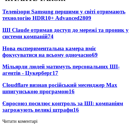
Телевізори Samsung першими у світі отримають
технологію HDR10+ Advanced
2809
ШІ Claude отримав доступ до мережі та проник у
системи компаній
74
Нова експериментальна камера вміє
фокусуватися на всьому одночасно
69
Мільярди людей матимуть персональних ШІ-
агентів - Цукерберг
17
Cloudflare визнав російський месенджер Мах
шпигунською програмою
16
Євросоюз посилює контроль за ШІ: компаніям
загрожують великі штрафи
16
Читати коментарі