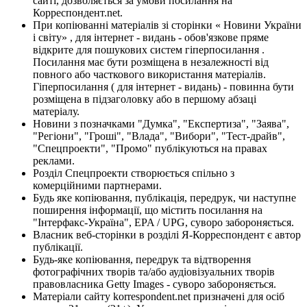
сайті, дозволяється за умови посилання на
Корреспондент.net.
При копіюванні матеріалів зі сторінки « Новини України
і світу» , для інтернет - видань - обов'язкове пряме
відкрите для пошукових систем гіперпосилання .
Посилання має бути розміщена в незалежності від
повного або часткового використання матеріалів.
Гіперпосилання ( для інтернет - видань) - повинна бути
розміщена в підзаголовку або в першому абзаці
матеріалу.
Новини з позначками "Думка", "Експертиза", "Заява",
"Регіони", "Гроші", "Влада", "Вибори", "Тест-драйв",
"Спецпроекти", "Промо" публікуються на правах
реклами.
Розділ Спецпроекти створюється спільно з
комерційними партнерами.
Будь яке копіювання, публікація, передрук, чи наступне
поширення інформації, що містить посилання на
"Інтерфакс-Україна", EPA / UPG, суворо забороняється.
Власник веб-сторінки в розділі Я-Корреспондент є автор
публікації.
Будь-яке копіювання, передрук та відтворення
фотографічних творів та/або аудіовізуальних творів
правовласника Getty Images - суворо забороняється.
Матеріали сайту korrespondent.net призначені для осіб