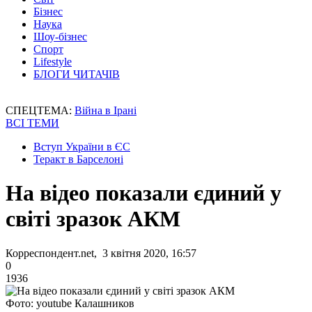
Бізнес
Наука
Шоу-бізнес
Спорт
Lifestyle
БЛОГИ ЧИТАЧІВ
СПЕЦТЕМА:
Війна в Ірані
ВСІ ТЕМИ
Вступ України в ЄС
Теракт в Барселоні
На відео показали єдиний у
світі зразок АКМ
Корреспондент.net, 3 квітня 2020, 16:57
0
1936
Фото: youtube Калашников