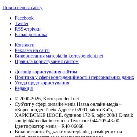
Повна версія сайту
Facebook
Twitter
RSS-стрічки
E-mail розсилка
Контакти
Реклама на сайті
Використання матеріалів korrespondent.net
Правила користування сайтом
Договір користування сайтом
Політика у сфері конфіденційності і персональних даних
Угода щодо користування
Редакція
© 2000-2026, Korrespondent.net
Суб'єкт у сфері онлайн-медіа Назва онлайн-медіа –
«КореспонденТ.net» Адреса: 02091, місто Київ,
ХАРКІВСЬКЕ ШОСЕ, будинок 172-Б, офіс 208/1 E-mail:
sunlight@mediadim.com.ua
Телефон: 044-205-43-00
Ідентифікатор медіа – R40-06068
Використання будь-яких матеріалів, розміщених на