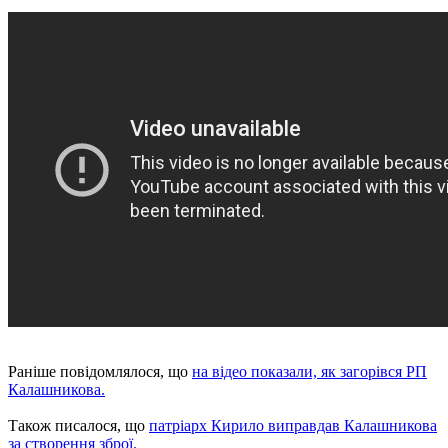
Раніше повідомлялося, що
на відео показали, як загорівся РП
Калашникова.
Також писалося, що
патріарх Кирило виправдав Калашникова
за створення зброї.