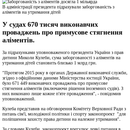
В адміністрації президента підрахували заборгованість з
аліментів на утримання дітей
У судах 670 тисяч виконавчих
проваджень про примусове стягнення
аліментів.
За підрахунками уповноваженого президента України з прав
дитини Миколи Кулеби, сума заборгованості з аліментів на
утримання дітей становить близько 1 млрд грн.
"Протягом 2015 року в органах Державної виконавчої служби,
згідно з офіційними даними Міністерства юстиції України,
було 671 449 виконавчих проваджень про примусове
стягнення аліментів (включаючи рішення іноземних судів). З
них виконано лише кожне п'яте провадження", - повідомив
уповноважений.
Кулеба представив на обговорення Комітету Верховної Ради з
питань сім'ї, молодіжної політики і спорту законопроект "для
поліпшення захисту права дитини на належне утримання".
За словами Кулеби, законопроект врегулює деякі питання в