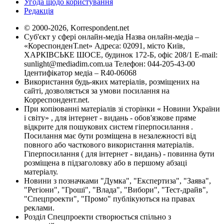
Угода щодо користування
Редакція
© 2000-2026, Korrespondent.net
Суб'єкт у сфері онлайн-медіа Назва онлайн-медіа –
«КореспонденТ.net» Адреса: 02091, місто Київ,
ХАРКІВСЬКЕ ШОСЕ, будинок 172-Б, офіс 208/1 E-mail:
sunlight@mediadim.com.ua
Телефон: 044-205-43-00
Ідентифікатор медіа – R40-06068
Використання будь-яких матеріалів, розміщених на
сайті, дозволяється за умови посилання на
Корреспондент.net.
При копіюванні матеріалів зі сторінки « Новини України
і світу» , для інтернет - видань - обов'язкове пряме
відкрите для пошукових систем гіперпосилання .
Посилання має бути розміщена в незалежності від
повного або часткового використання матеріалів.
Гіперпосилання ( для інтернет - видань) - повинна бути
розміщена в підзаголовку або в першому абзаці
матеріалу.
Новини з позначками "Думка", "Експертиза", "Заява",
"Регіони", "Гроші", "Влада", "Вибори", "Тест-драйв",
"Спецпроекти", "Промо" публікуються на правах
реклами.
Розділ Спецпроекти створюється спільно з