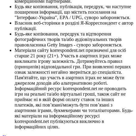
комерційними партнерами.
Будь яке копіювання, публікація, передрук, чи наступне
поширення інформації, що містить посилання на
"Інтерфакс-Україна", EPA / UPG, суворо забороняється.
Власник веб-сторінки в розділі Я-Корреспондент є автор
публікації.
Будь-яке копіювання, передрук та відтворення
фотографічних творів та/або аудіовізуальних творів
правовласника Getty Images - суворо забороняється.
Матеріали сайту korrespondent.net призначені для осіб
старше 21 року (21+). Участь в азартних іграх може
викликати ігрову залежність. Дотримуйтесь правил
(принципів) відповідальної гри. При виявленні перших
ознак залежності негайно зверніться до спеціаліста.
Пам'ятайте, що участь в азартних іграх не може бути
джерелом доходів або альтернативою роботі.
Інформаційний ресурс korrespondent.net не проводить
ігри на реальні та/або віртуальні гроші, також сайт не
приймає ні в якій формі оплату ставок та інших
платежів, які пов’язані/можуть бути пов’язані з
азартними іграми, букмекерами чи тоталізаторами. Будь-
які матеріали на інформаційному ресурсі
korrespondent.net публікуються виключно в
інформаційних цілях.