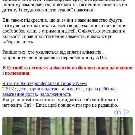
чинному законодавстві, пов'язані зі стягненням аліментів на
дитину і неоднозначністю судової практики.
Він також підкреслив, що ці зміни в законодавство будуть
стимулювати платників аліментів до сумлінного виконання
своїх зобов'язань з утримання дітей. Очікується зменшення
кількості справ про стягнення аліментів, в яких існує
заборгованість.
Раніше тих, хто ухиляється від сплати аліментів,
запропонували відправляти першими в зону АТО.
В Естонії за несплату аліментів позбавлять прав на водіння
і полювання
Читайте Korrespondent.net в Google News
ТЕГИ:
дети
,
производство
,
алименты
,
права ребёнка
,
взыскание долга
,
задолженность
Якщо ви помітили помилку, виділіть необхідний текст і
натисніть Ctrl + Enter, щоб повідомити про це редакцію.