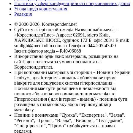
Політика у сфері конфіденційності і персональних даних
Угода щодо користування
Редакція
© 2000-2026, Korrespondent.net
Суб'єкт у сфері онлайн-медіа Назва онлайн-медіа –
«КореспонденТ.net» Адреса: 02091, місто Київ,
ХАРКІВСЬКЕ ШОСЕ, будинок 172-Б, офіс 208/1 E-mail:
sunlight@mediadim.com.ua
Телефон: 044-205-43-00
Ідентифікатор медіа – R40-06068
Використання будь-яких матеріалів, розміщених на
сайті, дозволяється за умови посилання на
Корреспондент.net.
При копіюванні матеріалів зі сторінки « Новини України
і світу» , для інтернет - видань - обов'язкове пряме
відкрите для пошукових систем гіперпосилання .
Посилання має бути розміщена в незалежності від
повного або часткового використання матеріалів.
Гіперпосилання ( для інтернет - видань) - повинна бути
розміщена в підзаголовку або в першому абзаці
матеріалу.
Новини з позначками "Думка", "Експертиза", "Заява",
"Регіони", "Гроші", "Влада", "Вибори", "Тест-драйв",
"Спецпроекти", "Промо" публікуються на правах
реклами.