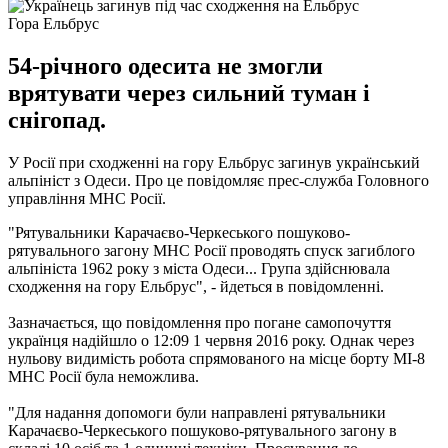
Гора Ельбрус
54-річного одесита не змогли
врятувати через сильний туман і
снігопад.
У Росії при сходженні на гору Ельбрус загинув український
альпініст з Одеси.
Про це повідомляє прес-служба Головного
управління МНС Росії.
"Рятувальники Карачаєво-Черкеського пошуково-
рятувального загону МНС Росії проводять спуск загиблого
альпініста 1962 року з міста Одеси... Група здійснювала
сходження на гору Ельбрус", - йдеться в повідомленні.
Зазначається, що повідомлення про погане самопочуття
українця надійшло о 12:09 1 червня 2016 року.
Однак через
нульову видимість робота спрямованого на місце борту МІ-8
МНС Росії була неможлива.
"Для надання допомоги були направлені рятувальники
Карачаєво-Черкеського пошуково-рятувального загону в