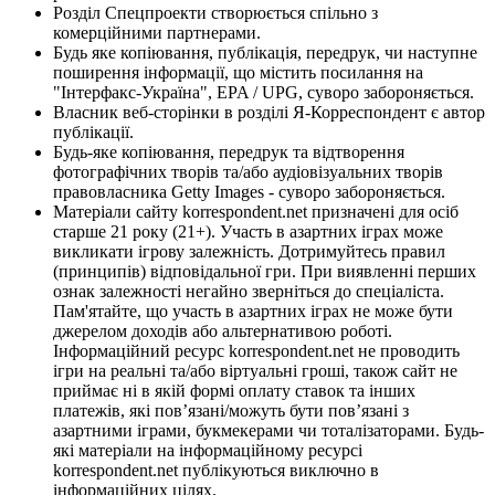
Розділ Спецпроекти створюється спільно з
комерційними партнерами.
Будь яке копіювання, публікація, передрук, чи наступне
поширення інформації, що містить посилання на
"Інтерфакс-Україна", EPA / UPG, суворо забороняється.
Власник веб-сторінки в розділі Я-Корреспондент є автор
публікації.
Будь-яке копіювання, передрук та відтворення
фотографічних творів та/або аудіовізуальних творів
правовласника Getty Images - суворо забороняється.
Матеріали сайту korrespondent.net призначені для осіб
старше 21 року (21+). Участь в азартних іграх може
викликати ігрову залежність. Дотримуйтесь правил
(принципів) відповідальної гри. При виявленні перших
ознак залежності негайно зверніться до спеціаліста.
Пам'ятайте, що участь в азартних іграх не може бути
джерелом доходів або альтернативою роботі.
Інформаційний ресурс korrespondent.net не проводить
ігри на реальні та/або віртуальні гроші, також сайт не
приймає ні в якій формі оплату ставок та інших
платежів, які пов’язані/можуть бути пов’язані з
азартними іграми, букмекерами чи тоталізаторами. Будь-
які матеріали на інформаційному ресурсі
korrespondent.net публікуються виключно в
інформаційних цілях.