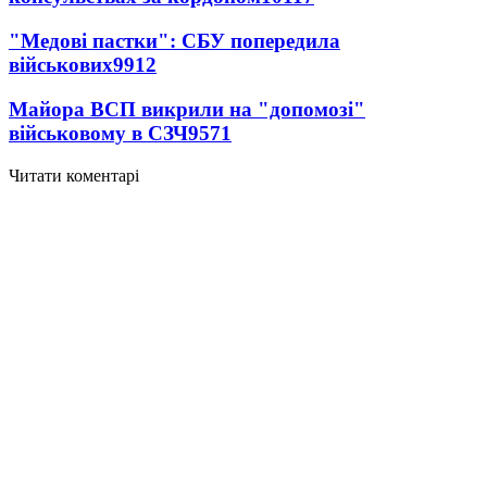
"Медові пастки": СБУ попередила
військових
9912
Майора ВСП викрили на "допомозі"
військовому в СЗЧ
9571
Читати коментарі