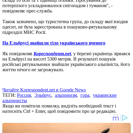
складі 10 осіб та 1 одиниці техніки. Просування до
потерпілого ускладнювалося снігопадом і туманом", -
повідомляє прес-служба.
Також зазначено, що туристична група, до складу якої входив
одесит, не була зареєстрована в пошуково-рятувальному
підрозділі МНС Росії.
На Ельбрусі знайшли тіло українського вченого
Як повідомляв
Кореспондент.net
, у березні українець зірвався
на Ельбрусі на висоті 5300 метрів.
В результаті пошуків
російські рятувальники знайшли українського альпініста, його
життю нічого не загрожувало.
Читайте Korrespondent.net в Google News
ТЕГИ:
Россия
,
Эльбрус
,
альпинизм
,
гора
,
украинские
альпинисты
Якщо ви помітили помилку, виділіть необхідний текст і
натисніть Ctrl + Enter, щоб повідомити про це редакцію.