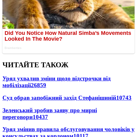
ЧИТАЙТЕ ТАКОЖ
Уряд ухвалив зміни щодо відстрочки від
мобілізації
26859
Суд обрав запобіжний захід Стефанішиній
10743
Зеленський зробив заяву про мирні
переговори
10437
Уряд змінив правила обслуговування чоловіків у
консульствах за кордоном
10117