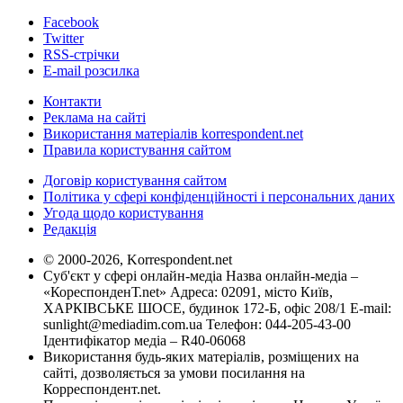
Facebook
Twitter
RSS-стрічки
E-mail розсилка
Контакти
Реклама на сайті
Використання матеріалів korrespondent.net
Правила користування сайтом
Договір користування сайтом
Політика у сфері конфіденційності і персональних даних
Угода щодо користування
Редакція
© 2000-2026, Korrespondent.net
Суб'єкт у сфері онлайн-медіа Назва онлайн-медіа –
«КореспонденТ.net» Адреса: 02091, місто Київ,
ХАРКІВСЬКЕ ШОСЕ, будинок 172-Б, офіс 208/1 E-mail:
sunlight@mediadim.com.ua
Телефон: 044-205-43-00
Ідентифікатор медіа – R40-06068
Використання будь-яких матеріалів, розміщених на
сайті, дозволяється за умови посилання на
Корреспондент.net.