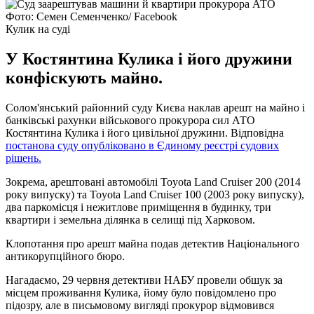
Фото: Семен Семенченко/ Facebook
Кулик на суді
У Костянтина Кулика і його дружини
конфіскують майно.
Солом'янський районний суду Києва наклав арешт на майно і
банківські рахунки військового прокурора сил АТО
Костянтина Кулика і його цивільної дружини. Відповідна
постанова суду опубліковано в Єдиному реєстрі судових
рішень.
Зокрема, арештовані автомобілі Toyota Land Cruiser 200 (2014
року випуску) та Toyota Land Cruiser 100 (2003 року випуску),
два паркомісця і нежитлове приміщення в будинку, три
квартири і земельна ділянка в селищі під Харковом.
Клопотання про арешт майна подав детектив Національного
антикорупційного бюро.
Нагадаємо, 29 червня детективи НАБУ провели обшук за
місцем проживання Кулика, йому було повідомлено про
підозру, але в письмовому вигляді прокурор відмовився