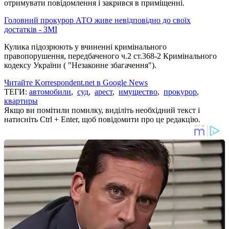
отримувати повідомлення і закрився в приміщенні.
Головний прокурор АТО живе невідповідно до своїх
достатків - ЗМІ
Кулика підозрюють у вчиненні кримінального
правопорушення, передбаченого ч.2 ст.368-2 Кримінального
кодексу України ( "Незаконне збагачення").
Читайте Korrespondent.net в Google News
ТЕГИ:
автомобили
,
суд
,
арест
,
имущество
,
прокурор
,
квартиры
Якщо ви помітили помилку, виділіть необхідний текст і
натисніть Ctrl + Enter, щоб повідомити про це редакцію.