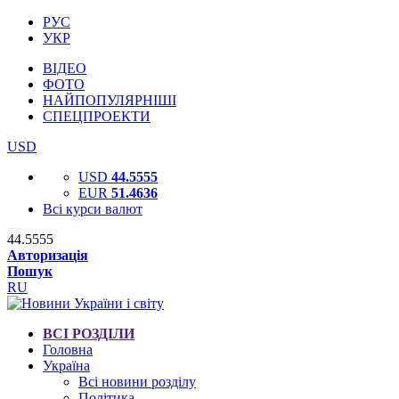
РУС
УКР
ВІДЕО
ФОТО
НАЙПОПУЛЯРНІШІ
СПЕЦПРОЕКТИ
USD
USD
44.5555
EUR
51.4636
Всі курси валют
44.5555
Авторизація
Пошук
RU
ВСІ РОЗДІЛИ
Головна
Україна
Всі новини розділу
Політика