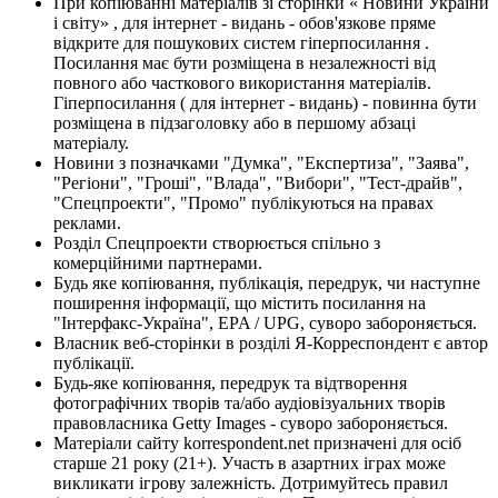
При копіюванні матеріалів зі сторінки « Новини України
і світу» , для інтернет - видань - обов'язкове пряме
відкрите для пошукових систем гіперпосилання .
Посилання має бути розміщена в незалежності від
повного або часткового використання матеріалів.
Гіперпосилання ( для інтернет - видань) - повинна бути
розміщена в підзаголовку або в першому абзаці
матеріалу.
Новини з позначками "Думка", "Експертиза", "Заява",
"Регіони", "Гроші", "Влада", "Вибори", "Тест-драйв",
"Спецпроекти", "Промо" публікуються на правах
реклами.
Розділ Спецпроекти створюється спільно з
комерційними партнерами.
Будь яке копіювання, публікація, передрук, чи наступне
поширення інформації, що містить посилання на
"Інтерфакс-Україна", EPA / UPG, суворо забороняється.
Власник веб-сторінки в розділі Я-Корреспондент є автор
публікації.
Будь-яке копіювання, передрук та відтворення
фотографічних творів та/або аудіовізуальних творів
правовласника Getty Images - суворо забороняється.
Матеріали сайту korrespondent.net призначені для осіб
старше 21 року (21+). Участь в азартних іграх може
викликати ігрову залежність. Дотримуйтесь правил