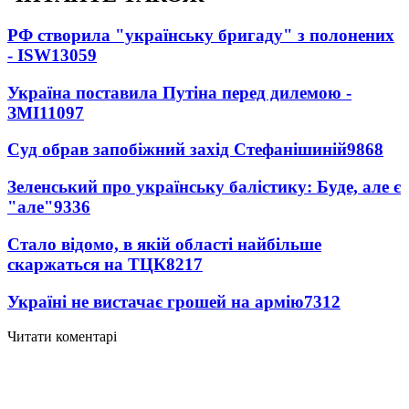
РФ створила "українську бригаду" з полонених
- ISW
13059
Україна поставила Путіна перед дилемою -
ЗМІ
11097
Суд обрав запобіжний захід Стефанішиній
9868
Зеленський про українську балістику: Буде, але є
"але"
9336
Стало відомо, в якій області найбільше
скаржаться на ТЦК
8217
Україні не вистачає грошей на армію
7312
Читати коментарі