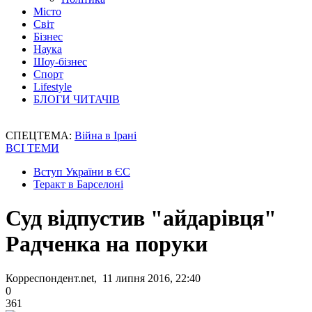
Місто
Світ
Бізнес
Наука
Шоу-бізнес
Спорт
Lifestyle
БЛОГИ ЧИТАЧІВ
СПЕЦТЕМА:
Війна в Ірані
ВСІ ТЕМИ
Вступ України в ЄС
Теракт в Барселоні
Суд відпустив "айдарівця"
Радченка на поруки
Корреспондент.net, 11 липня 2016, 22:40
0
361