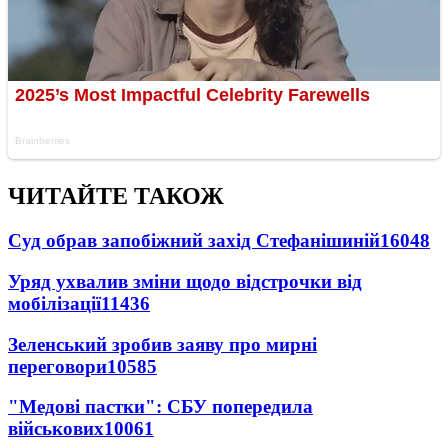
ЧИТАЙТЕ ТАКОЖ
Суд обрав запобіжний захід Стефанішиній
16048
Уряд ухвалив зміни щодо відстрочки від
мобілізації
11436
Зеленський зробив заяву про мирні
переговори
10585
"Медові пастки": СБУ попередила
військових
10061