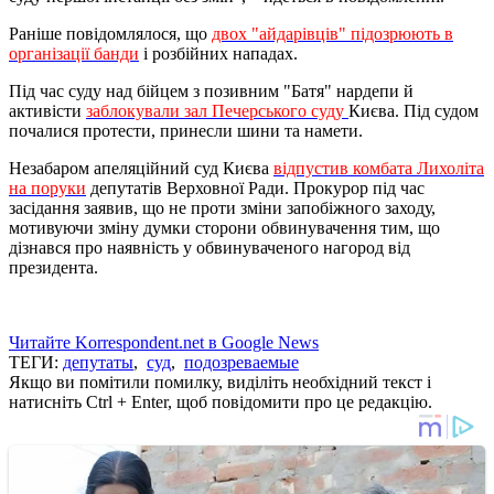
Раніше повідомлялося, що
двох "айдарівців" підозрюють в
організації банди
і розбійних нападах.
Під час суду над бійцем з позивним "Батя" нардепи й
активісти
заблокували зал Печерського суду
Києва. Під судом
почалися протести, принесли шини та намети.
Незабаром апеляційний суд Києва
відпустив комбата Лихоліта
на поруки
депутатів Верховної Ради. Прокурор під час
засідання заявив, що не проти зміни запобіжного заходу,
мотивуючи зміну думки сторони обвинувачення тим, що
дізнався про наявність у обвинуваченого нагород від
президента.
Читайте Korrespondent.net в Google News
ТЕГИ:
депутаты
,
суд
,
подозреваемые
Якщо ви помітили помилку, виділіть необхідний текст і
натисніть Ctrl + Enter, щоб повідомити про це редакцію.