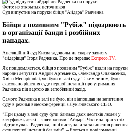
Фото: из открытых источников
Суд випустив на поруки бійця "Айдара" Радченка
Бійця з позивним "Рубіж" підозрюють
в організації банди і розбійних
нападах.
Апеляційний суд Києва задовольнив скаргу захисту
"айдарівця" Ігоря Радченка. Про це передає
Еспресо.TV.
Як повідомляється, бійця з позивним "Рубіж" взяли на поруки
народні депутати Андрій Артеменко, Олександр Опанасенко,
Хвіча Мепарішвілі, які були в залі суду. Таким чином, було
скасовано рішення суду першої інстанції про утримання
Радченка під вартою як запобіжний захід.
Самого Радченка в залі не було, він відповідав на запитання
суду в режимі відеоконференції з Лук'янівського СІЗО.
"При цьому в залі суду були близько двох десятків людей у ​​
камуфляжі, деякі – з шевронами "Айдар". Частина присутніх
підтримувала Радченка, інші виступали за залишення рішення
суду першої інстанції без змін", – йдеться в повідомленні.