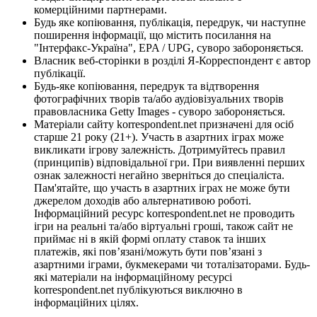
комерційними партнерами.
Будь яке копіювання, публікація, передрук, чи наступне
поширення інформації, що містить посилання на
"Інтерфакс-Україна", EPA / UPG, суворо забороняється.
Власник веб-сторінки в розділі Я-Корреспондент є автор
публікації.
Будь-яке копіювання, передрук та відтворення
фотографічних творів та/або аудіовізуальних творів
правовласника Getty Images - суворо забороняється.
Матеріали сайту korrespondent.net призначені для осіб
старше 21 року (21+). Участь в азартних іграх може
викликати ігрову залежність. Дотримуйтесь правил
(принципів) відповідальної гри. При виявленні перших
ознак залежності негайно зверніться до спеціаліста.
Пам'ятайте, що участь в азартних іграх не може бути
джерелом доходів або альтернативою роботі.
Інформаційний ресурс korrespondent.net не проводить
ігри на реальні та/або віртуальні гроші, також сайт не
приймає ні в якій формі оплату ставок та інших
платежів, які пов’язані/можуть бути пов’язані з
азартними іграми, букмекерами чи тоталізаторами. Будь-
які матеріали на інформаційному ресурсі
korrespondent.net публікуються виключно в
інформаційних цілях.