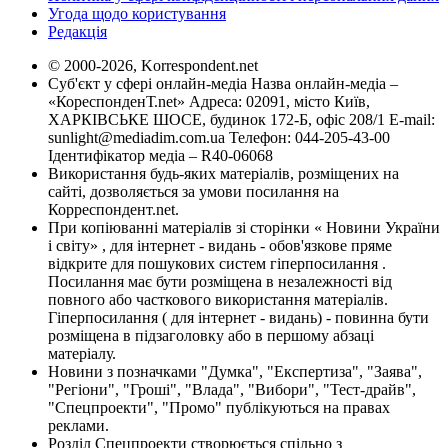
Угода щодо користування
Редакція
© 2000-2026, Korrespondent.net
Суб'єкт у сфері онлайн-медіа Назва онлайн-медіа –
«КореспонденТ.net» Адреса: 02091, місто Київ,
ХАРКІВСЬКЕ ШОСЕ, будинок 172-Б, офіс 208/1 E-mail:
sunlight@mediadim.com.ua
Телефон: 044-205-43-00
Ідентифікатор медіа – R40-06068
Використання будь-яких матеріалів, розміщених на
сайті, дозволяється за умови посилання на
Корреспондент.net.
При копіюванні матеріалів зі сторінки « Новини України
і світу» , для інтернет - видань - обов'язкове пряме
відкрите для пошукових систем гіперпосилання .
Посилання має бути розміщена в незалежності від
повного або часткового використання матеріалів.
Гіперпосилання ( для інтернет - видань) - повинна бути
розміщена в підзаголовку або в першому абзаці
матеріалу.
Новини з позначками "Думка", "Експертиза", "Заява",
"Регіони", "Гроші", "Влада", "Вибори", "Тест-драйв",
"Спецпроекти", "Промо" публікуються на правах
реклами.
Розділ Спецпроекти створюється спільно з