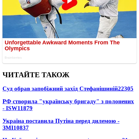
ЧИТАЙТЕ ТАКОЖ
Суд обрав запобіжний захід Стефанішиній
22305
РФ створила "українську бригаду" з полонених
- ISW
11879
Україна поставила Путіна перед дилемою -
ЗМІ
10837