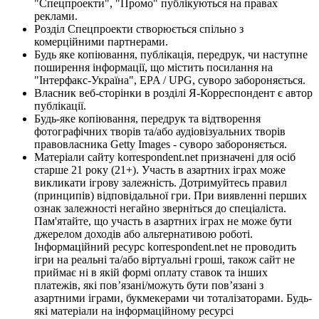
"Спецпроекти", "Промо" публікуються на правах
реклами.
Розділ Спецпроекти створюється спільно з
комерційними партнерами.
Будь яке копіювання, публікація, передрук, чи наступне
поширення інформації, що містить посилання на
"Інтерфакс-Україна", EPA / UPG, суворо забороняється.
Власник веб-сторінки в розділі Я-Корреспондент є автор
публікації.
Будь-яке копіювання, передрук та відтворення
фотографічних творів та/або аудіовізуальних творів
правовласника Getty Images - суворо забороняється.
Матеріали сайту korrespondent.net призначені для осіб
старше 21 року (21+). Участь в азартних іграх може
викликати ігрову залежність. Дотримуйтесь правил
(принципів) відповідальної гри. При виявленні перших
ознак залежності негайно зверніться до спеціаліста.
Пам'ятайте, що участь в азартних іграх не може бути
джерелом доходів або альтернативою роботі.
Інформаційний ресурс korrespondent.net не проводить
ігри на реальні та/або віртуальні гроші, також сайт не
приймає ні в якій формі оплату ставок та інших
платежів, які пов’язані/можуть бути пов’язані з
азартними іграми, букмекерами чи тоталізаторами. Будь-
які матеріали на інформаційному ресурсі