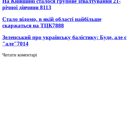
На Київщині сталося групове зґвалтування 21-
річної дівчини
8113
Стало відомо, в якій області найбільше
скаржаться на ТЦК
7888
Зеленський про українську балістику: Буде, але є
"але"
7014
Читати коментарі