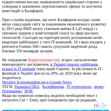
підкресливши високу зацікавленість української сторони у
співпраці в зазначених перспективних сферах та залученні
інвестицій із Каліфорнії.
Прес-служба відзначає, що штат Каліфорнія посідає сьоме
місце серед країн світу за показником економічного розвитку
(у 2015 році ВВП штату становив майже $ 2,45 млрд) і є
світовим лідером у комп'ютерній галузі та сфері високих
технологій. Сьогодні на території штату розташовані штаб-
квартири найбільших у світі IT-компаній, 18 з яких входять у
рейтинги Fortune-500 і мають сукупний щорічний дохід
близько 350 мільярдів доларів.
Як повідомляв
Корреспондент.net
, згідно з результатами
міжнародного дослідження,
в Україні працює найбільша
кількість ІТ-шників
серед країн Європи. За рік кількість ІТ-
фахівців в Україні зросла на 20%, до 2020 року може ще
подвоїтися.
Читайте Korrespondent.net в Google News
ТЕГИ:
Украина-США
,
Калифорния
,
IT-технологии
,
визит
,
Порошенко
,
ВПК
Якщо ви помітили помилку, виділіть необхідний текст і
натисніть Ctrl + Enter, щоб повідомити про це редакцію.