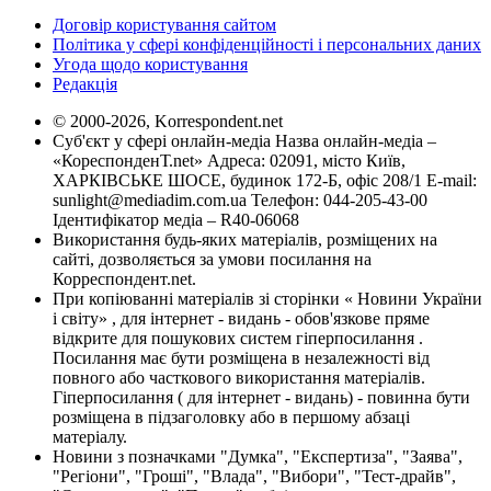
Договір користування сайтом
Політика у сфері конфіденційності і персональних даних
Угода щодо користування
Редакція
© 2000-2026, Korrespondent.net
Суб'єкт у сфері онлайн-медіа Назва онлайн-медіа –
«КореспонденТ.net» Адреса: 02091, місто Київ,
ХАРКІВСЬКЕ ШОСЕ, будинок 172-Б, офіс 208/1 E-mail:
sunlight@mediadim.com.ua
Телефон: 044-205-43-00
Ідентифікатор медіа – R40-06068
Використання будь-яких матеріалів, розміщених на
сайті, дозволяється за умови посилання на
Корреспондент.net.
При копіюванні матеріалів зі сторінки « Новини України
і світу» , для інтернет - видань - обов'язкове пряме
відкрите для пошукових систем гіперпосилання .
Посилання має бути розміщена в незалежності від
повного або часткового використання матеріалів.
Гіперпосилання ( для інтернет - видань) - повинна бути
розміщена в підзаголовку або в першому абзаці
матеріалу.
Новини з позначками "Думка", "Експертиза", "Заява",
"Регіони", "Гроші", "Влада", "Вибори", "Тест-драйв",