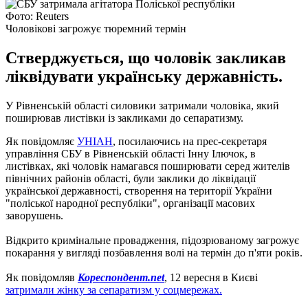
Фото: Reuters
Чоловікові загрожує тюремний термін
Стверджується, що чоловік закликав
ліквідувати українську державність.
У Рівненській області силовики затримали чоловіка, який
поширював листівки із закликами до сепаратизму.
Як повідомляє
УНІАН
, посилаючись на прес-секретаря
управління СБУ в Рівненській області Інну Ілючок, в
листівках, які чоловік намагався поширювати серед жителів
північних районів області, були заклики до ліквідації
української державності, створення на території України
"поліської народної республіки", організації масових
заворушень.
Відкрито кримінальне провадження, підозрюваному загрожує
покарання у вигляді позбавлення волі на термін до п'яти років.
Як повідомляв
Кореспондент.net
, 12 вересня в Києві
затримали жінку за сепаратизм у соцмережах.