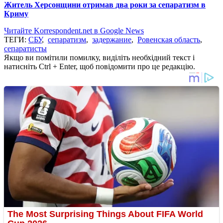
Житель Херсонщини отримав два роки за сепаратизм в
Криму
Читайте Korrespondent.net в Google News
ТЕГИ:
СБУ
,
сепаратизм
,
задержание
,
Ровенская область
,
сепаратисты
Якщо ви помітили помилку, виділіть необхідний текст і
натисніть Ctrl + Enter, щоб повідомити про це редакцію.