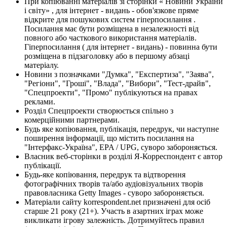
При копіюванні матеріалів зі сторінки « Новини України
і світу» , для інтернет - видань - обов'язкове пряме
відкрите для пошукових систем гіперпосилання .
Посилання має бути розміщена в незалежності від
повного або часткового використання матеріалів.
Гіперпосилання ( для інтернет - видань) - повинна бути
розміщена в підзаголовку або в першому абзаці
матеріалу.
Новини з позначками "Думка", "Експертиза", "Заява",
"Регіони", "Гроші", "Влада", "Вибори", "Тест-драйв",
"Спецпроекти", "Промо" публікуються на правах
реклами.
Розділ Спецпроекти створюється спільно з
комерційними партнерами.
Будь яке копіювання, публікація, передрук, чи наступне
поширення інформації, що містить посилання на
"Інтерфакс-Україна", EPA / UPG, суворо забороняється.
Власник веб-сторінки в розділі Я-Корреспондент є автор
публікації.
Будь-яке копіювання, передрук та відтворення
фотографічних творів та/або аудіовізуальних творів
правовласника Getty Images - суворо забороняється.
Матеріали сайту korrespondent.net призначені для осіб
старше 21 року (21+). Участь в азартних іграх може
викликати ігрову залежність. Дотримуйтесь правил