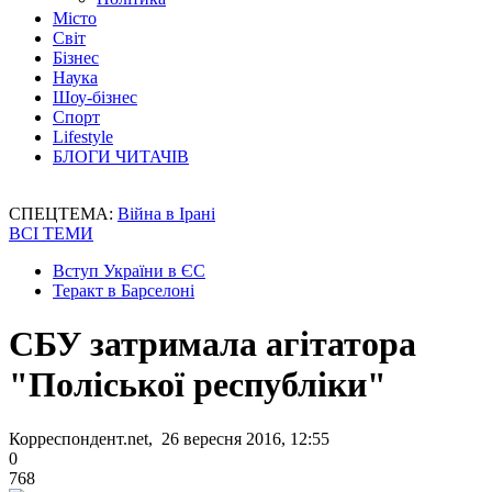
Місто
Світ
Бізнес
Наука
Шоу-бізнес
Спорт
Lifestyle
БЛОГИ ЧИТАЧІВ
СПЕЦТЕМА:
Війна в Ірані
ВСІ ТЕМИ
Вступ України в ЄС
Теракт в Барселоні
СБУ затримала агітатора
"Поліської республіки"
Корреспондент.net, 26 вересня 2016, 12:55
0
768