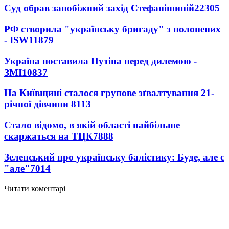
Суд обрав запобіжний захід Стефанішиній
22305
РФ створила "українську бригаду" з полонених
- ISW
11879
Україна поставила Путіна перед дилемою -
ЗМІ
10837
На Київщині сталося групове зґвалтування 21-
річної дівчини
8113
Стало відомо, в якій області найбільше
скаржаться на ТЦК
7888
Зеленський про українську балістику: Буде, але є
"але"
7014
Читати коментарі