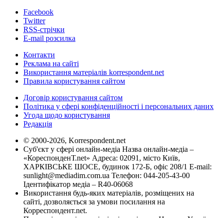
Facebook
Twitter
RSS-стрічки
E-mail розсилка
Контакти
Реклама на сайті
Використання матеріалів korrespondent.net
Правила користування сайтом
Договір користування сайтом
Політика у сфері конфіденційності і персональних даних
Угода щодо користування
Редакція
© 2000-2026, Korrespondent.net
Суб'єкт у сфері онлайн-медіа Назва онлайн-медіа –
«КореспонденТ.net» Адреса: 02091, місто Київ,
ХАРКІВСЬКЕ ШОСЕ, будинок 172-Б, офіс 208/1 E-mail:
sunlight@mediadim.com.ua
Телефон: 044-205-43-00
Ідентифікатор медіа – R40-06068
Використання будь-яких матеріалів, розміщених на
сайті, дозволяється за умови посилання на
Корреспондент.net.