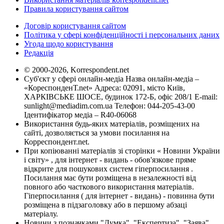
Правила користування сайтом
Договір користування сайтом
Політика у сфері конфіденційності і персональних даних
Угода щодо користування
Редакція
© 2000-2026, Korrespondent.net
Суб'єкт у сфері онлайн-медіа Назва онлайн-медіа –
«КореспонденТ.net» Адреса: 02091, місто Київ,
ХАРКІВСЬКЕ ШОСЕ, будинок 172-Б, офіс 208/1 E-mail:
sunlight@mediadim.com.ua
Телефон: 044-205-43-00
Ідентифікатор медіа – R40-06068
Використання будь-яких матеріалів, розміщених на
сайті, дозволяється за умови посилання на
Корреспондент.net.
При копіюванні матеріалів зі сторінки « Новини України
і світу» , для інтернет - видань - обов'язкове пряме
відкрите для пошукових систем гіперпосилання .
Посилання має бути розміщена в незалежності від
повного або часткового використання матеріалів.
Гіперпосилання ( для інтернет - видань) - повинна бути
розміщена в підзаголовку або в першому абзаці
матеріалу.
Новини з позначками "Думка", "Експертиза", "Заява",