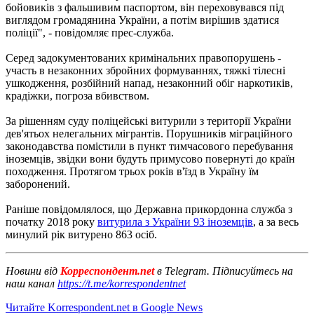
бойовиків з фальшивим паспортом, він переховувався під
виглядом громадянина України, а потім вирішив здатися
поліції", - повідомляє прес-служба.
Серед задокументованих кримінальних правопорушень -
участь в незаконних збройних формуваннях, тяжкі тілесні
ушкодження, розбійний напад, незаконний обіг наркотиків,
крадіжки, погроза вбивством.
За рішенням суду поліцейські витурили з території України
дев'ятьох нелегальних мігрантів. Порушників міграційного
законодавства помістили в пункт тимчасового перебування
іноземців, звідки вони будуть примусово повернуті до країн
походження. Протягом трьох років в'їзд в Україну їм
заборонений.
Раніше повідомлялося, що Державна прикордонна служба з
початку 2018 року
витурила з України 93 іноземців
, а за весь
минулий рік витурено 863 осіб.
Новини від
Корреспондент.net
в Telegram. Підписуйтесь на
наш канал
https://t.me/korrespondentnet
Читайте Korrespondent.net в Google News