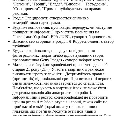
"Регіони", "Гроші", "Влада", "Вибори", "Тест-драйв",
"Спецпроекти", "Промо" публікуються на правах
реклами.
Розділ Спецпроекти створюється спільно з
комерційними партнерами.
Будь яке копіювання, публікація, передрук, чи наступне
поширення інформації, що містить посилання на
"Інтерфакс-Україна", EPA / UPG, суворо забороняється.
Власник веб-сторінки в розділі Я-Корреспондент є автор
публікації.
Будь-яке копіювання, передрук та відтворення
фотографічних творів та/або аудіовізуальних творів
правовласника Getty Images - суворо забороняється.
Матеріали сайту korrespondent.net призначені для осіб
старше 21 року (21+). Участь в азартних іграх може
викликати ігрову залежність. Дотримуйтесь правил
(принципів) відповідальної гри. При виявленні перших
ознак залежності негайно зверніться до спеціаліста.
Пам'ятайте, що участь в азартних іграх не може бути
джерелом доходів або альтернативою роботі.
Інформаційний ресурс korrespondent.net не проводить
ігри на реальні та/або віртуальні гроші, також сайт не
приймає ні в якій формі оплату ставок та інших
платежів, які пов’язані/можуть бути пов’язані з
азартними іграми, букмекерами чи тоталізаторами. Будь-