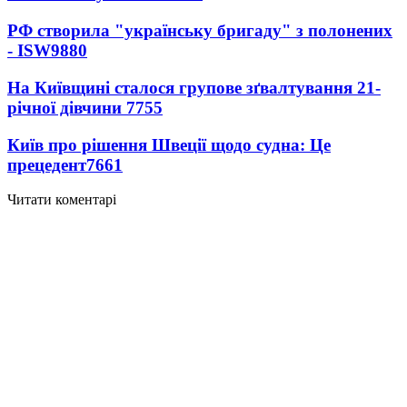
РФ створила "українську бригаду" з полонених
- ISW
9880
На Київщині сталося групове зґвалтування 21-
річної дівчини
7755
Київ про рішення Швеції щодо судна: Це
прецедент
7661
Читати коментарі