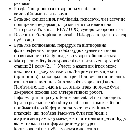
реклами.
Розділ Спецпроекти створюється спільно з
комерційними партнерами.
Будь яке копіювання, публікація, передрук, чи наступне
поширення інформації, що містить посилання на
"Інтерфакс-Україна", EPA / UPG, суворо забороняється.
Власник веб-сторінки в розділі Я-Корреспондент є автор
публікації.
Будь-яке копіювання, передрук та відтворення
фотографічних творів та/або аудіовізуальних творів
правовласника Getty Images - суворо забороняється.
Матеріали сайту korrespondent.net призначені для осіб
старше 21 року (21+). Участь в азартних іграх може
викликати ігрову залежність. Дотримуйтесь правил
(принципів) відповідальної гри. При виявленні перших
ознак залежності негайно зверніться до спеціаліста.
Пам'ятайте, що участь в азартних іграх не може бути
джерелом доходів або альтернативою роботі.
Інформаційний ресурс korrespondent.net не проводить
ігри на реальні та/або віртуальні гроші, також сайт не
приймає ні в якій формі оплату ставок та інших
платежів, які пов’язані/можуть бути пов’язані з
азартними іграми, букмекерами чи тоталізаторами. Будь-
які матеріали на інформаційному ресурсі
korrespondent.net публікуються виключно в