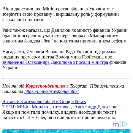
Він підкреслив, що Міністерство фінансів України має
зберігати свою провідну і вирішальну роль у формуванні
фіскальної політики.
Райс також нагадав, що Данилюк як міністр фінансів України
брав безпосередню участь у переговорах з Міжнародним
валютним фондом і був "непохитним прихильником реформ".
Нагадаємо, 7 червня Верховна Рада України підтримала
подання прем'єр-міністра Володимира Гройсмана про
звільнення Олександра Данилюка з посади міністра
фінансів
України.
Новини від
Корреспондент.net
в Telegram. Підписуйтеся на
наш канал
https://t.me/korrespondentnet
Читайте Korrespondent.net в Google News
ТЕГИ:
МВФ
,
Минфин
,
отставка
,
Александр Данилюк
Якщо ви помітили помилку, виділіть необхідний текст і
натисніть Ctrl + Enter, щоб повідомити про це редакцію.