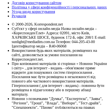
Договір користування сайтом
Політика у сфері конфіденційності і персональних даних
Угода щодо користування
Редакція
© 2000-2026, Korrespondent.net
Суб'єкт у сфері онлайн-медіа Назва онлайн-медіа –
«КореспонденТ.net» Адреса: 02091, місто Київ,
ХАРКІВСЬКЕ ШОСЕ, будинок 172-Б, офіс 208/1 E-mail:
sunlight@mediadim.com.ua
Телефон: 044-205-43-00
Ідентифікатор медіа – R40-06068
Використання будь-яких матеріалів, розміщених на
сайті, дозволяється за умови посилання на
Корреспондент.net.
При копіюванні матеріалів зі сторінки « Новини України
і світу» , для інтернет - видань - обов'язкове пряме
відкрите для пошукових систем гіперпосилання .
Посилання має бути розміщена в незалежності від
повного або часткового використання матеріалів.
Гіперпосилання ( для інтернет - видань) - повинна бути
розміщена в підзаголовку або в першому абзаці
матеріалу.
Новини з позначками "Думка", "Експертиза", "Заява",
"Регіони", "Гроші", "Влада", "Вибори", "Тест-драйв",
"Спецпроекти", "Промо" публікуються на правах