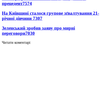
прецедент
7574
На Київщині сталося групове зґвалтування 21-
річної дівчини
7307
Зеленський зробив заяву про мирні
переговори
7030
Читати коментарі