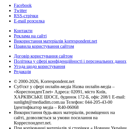
Facebook
Twitter
RSS-стрічки
E-mail розсилка
Контакти
Реклама на сайті
Використання матеріалів korrespondent.net
Правила користування сайтом
Договір користування сайтом
Політика у сфері конфіденційності і персональних даних
Угода щодо користування
Редакція
© 2000-2026, Korrespondent.net
Суб'єкт у сфері онлайн-медіа Назва онлайн-медіа –
«КореспонденТ.net» Адреса: 02091, місто Київ,
ХАРКІВСЬКЕ ШОСЕ, будинок 172-Б, офіс 208/1 E-mail:
sunlight@mediadim.com.ua
Телефон: 044-205-43-00
Ідентифікатор медіа – R40-06068
Використання будь-яких матеріалів, розміщених на
сайті, дозволяється за умови посилання на
Корреспондент.net.
При копіюванні матеріалів зі сторінки « Новини України