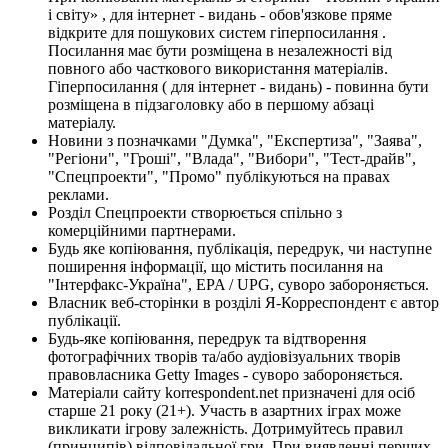
і світу» , для інтернет - видань - обов'язкове пряме
відкрите для пошукових систем гіперпосилання .
Посилання має бути розміщена в незалежності від
повного або часткового використання матеріалів.
Гіперпосилання ( для інтернет - видань) - повинна бути
розміщена в підзаголовку або в першому абзаці
матеріалу.
Новини з позначками "Думка", "Експертиза", "Заява",
"Регіони", "Гроші", "Влада", "Вибори", "Тест-драйв",
"Спецпроекти", "Промо" публікуються на правах
реклами.
Розділ Спецпроекти створюється спільно з
комерційними партнерами.
Будь яке копіювання, публікація, передрук, чи наступне
поширення інформації, що містить посилання на
"Інтерфакс-Україна", EPA / UPG, суворо забороняється.
Власник веб-сторінки в розділі Я-Корреспондент є автор
публікації.
Будь-яке копіювання, передрук та відтворення
фотографічних творів та/або аудіовізуальних творів
правовласника Getty Images - суворо забороняється.
Матеріали сайту korrespondent.net призначені для осіб
старше 21 року (21+). Участь в азартних іграх може
викликати ігрову залежність. Дотримуйтесь правил
(принципів) відповідальної гри. При виявленні перших