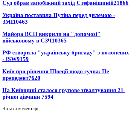
Суд обрав запобіжний захід Стефанішиній
21866
Україна поставила Путіна перед дилемою -
ЗМІ
10463
Майора ВСП викрили на "допомозі"
військовому в СЗЧ
10365
РФ створила "українську бригаду" з полонених
- ISW
9159
Київ про рішення Швеції щодо судна: Це
прецедент
7620
На Київщині сталося групове зґвалтування 21-
річної дівчини
7594
Читати коментарі