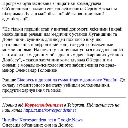
Програма була заснована з ініціативи командувача
Об'єднаними силами генерал-лейтенанта Сергія Наєва і за
підтримки Луганської обласної військово-цивільної
адміністрації.
"Це тільки перший етап у вигляді допомоги якісними і вкрай
необхідними речами для медичних установ Луганщини та
Донеччини, будинків для людей похилого віку, що
розташовані в прифронтовій зоні, і людей з обмеженими
можливостями. На початку липня планується вихід ще однієї
вантажівки з медичним обладнанням для лікарняних установ
Донбасу", - сказав заступник командувача Об'єднаними
силами з морально-психологічного забезпечення генерал-
майор Олександр Голоднюк.
Раніше
Білорусь відправила гуманітарну допомогу Україні
.
До
складу гуманітарного вантажу увійшли холодильники,
продукти харчування та меблі.
Новини від
Корреспондент.net
в Telegram. Підписуйтесь на
наш канал
https://t.me/korrespondentnet
Читайте Korrespondent.net в Google News
Операція об'єднаних сил на Донбасі