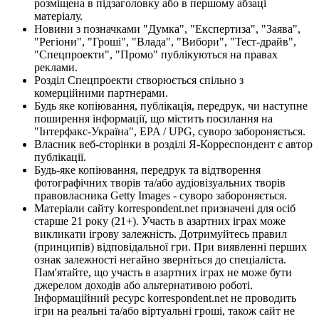
розміщена в підзаголовку або в першому абзаці
матеріалу.
Новини з позначками "Думка", "Експертиза", "Заява",
"Регіони", "Гроші", "Влада", "Вибори", "Тест-драйв",
"Спецпроекти", "Промо" публікуються на правах
реклами.
Розділ Спецпроекти створюється спільно з
комерційними партнерами.
Будь яке копіювання, публікація, передрук, чи наступне
поширення інформації, що містить посилання на
"Інтерфакс-Україна", EPA / UPG, суворо забороняється.
Власник веб-сторінки в розділі Я-Корреспондент є автор
публікації.
Будь-яке копіювання, передрук та відтворення
фотографічних творів та/або аудіовізуальних творів
правовласника Getty Images - суворо забороняється.
Матеріали сайту korrespondent.net призначені для осіб
старше 21 року (21+). Участь в азартних іграх може
викликати ігрову залежність. Дотримуйтесь правил
(принципів) відповідальної гри. При виявленні перших
ознак залежності негайно зверніться до спеціаліста.
Пам'ятайте, що участь в азартних іграх не може бути
джерелом доходів або альтернативою роботі.
Інформаційний ресурс korrespondent.net не проводить
ігри на реальні та/або віртуальні гроші, також сайт не