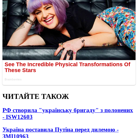
ЧИТАЙТЕ ТАКОЖ
РФ створила "українську бригаду" з полонених
- ISW
12603
Україна поставила Путіна перед дилемою -
ЗМІ
10963