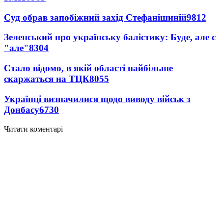
Суд обрав запобіжний захід Стефанішиній
9812
Зеленський про українську балістику: Буде, але є
"але"
8304
Стало відомо, в якій області найбільше
скаржаться на ТЦК
8055
Українці визначилися щодо виводу військ з
Донбасу
6730
Читати коментарі