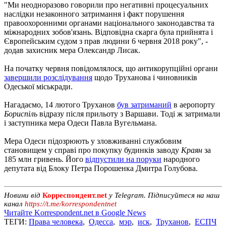
"Ми неодноразово говорили про негативні процесуальних
наслідки незаконного затримання і факт порушення
правоохоронними органами національного законодавства та
міжнародних зобов'язань. Відповідна скарга була прийнята і
Європейським судом з прав людини 6 червня 2018 року", -
додав захисник мера Олександр Лисак.
На початку червня повідомлялося, що антикорупційні органи
завершили розслідування
щодо Труханова і чиновників
Одеської міськради.
Нагадаємо, 14 лютого Труханов
був затриманий
в аеропорту
Бориспіль
відразу після прильоту з Варшави. Тоді ж затримали
і заступника мера Одеси Павла Вугельмана.
Мера Одеси підозрюють у зловживанні службовим
становищем у справі про покупку будинків заводу
Краян
за
185 млн гривень. Його
відпустили на поруки
народного
депутата від Блоку Петра Порошенка Дмитра Голубова.
Новини від
Корреспондент.net
у Telegram. Підписуйтеся на наш
канал
https://t.me/korrespondentnet
Читайте Korrespondent.net в Google News
ТЕГИ:
Права человека
,
Одесса
,
мэр
,
иск
,
Труханов
,
ЕСПЧ