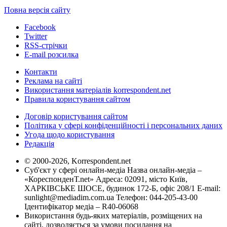
Повна версія сайту
Facebook
Twitter
RSS-стрічки
E-mail розсилка
Контакти
Реклама на сайті
Використання матеріалів korrespondent.net
Правила користування сайтом
Договір користування сайтом
Політика у сфері конфіденційності і персональних даних
Угода щодо користування
Редакція
© 2000-2026, Korrespondent.net
Суб'єкт у сфері онлайн-медіа Назва онлайн-медіа –
«КореспонденТ.net» Адреса: 02091, місто Київ,
ХАРКІВСЬКЕ ШОСЕ, будинок 172-Б, офіс 208/1 E-mail:
sunlight@mediadim.com.ua
Телефон: 044-205-43-00
Ідентифікатор медіа – R40-06068
Використання будь-яких матеріалів, розміщених на
сайті, дозволяється за умови посилання на