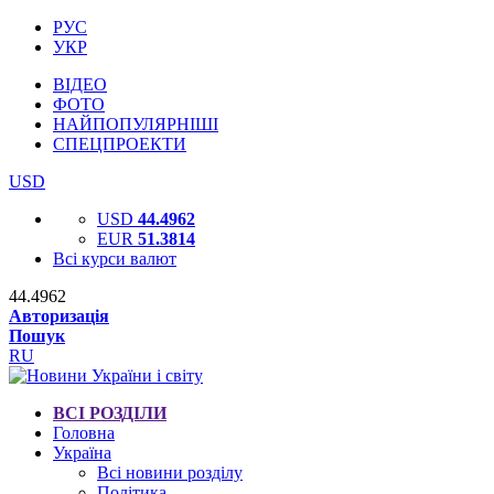
РУС
УКР
ВІДЕО
ФОТО
НАЙПОПУЛЯРНІШІ
СПЕЦПРОЕКТИ
USD
USD
44.4962
EUR
51.3814
Всі курси валют
44.4962
Авторизація
Пошук
RU
ВСІ РОЗДІЛИ
Головна
Україна
Всі новини розділу
Політика