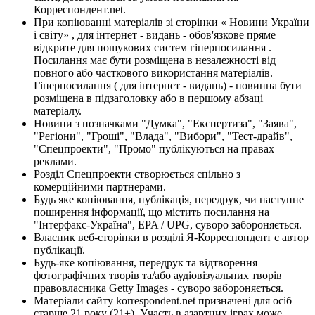
Корреспондент.net.
При копіюванні матеріалів зі сторінки « Новини України
і світу» , для інтернет - видань - обов'язкове пряме
відкрите для пошукових систем гіперпосилання .
Посилання має бути розміщена в незалежності від
повного або часткового використання матеріалів.
Гіперпосилання ( для інтернет - видань) - повинна бути
розміщена в підзаголовку або в першому абзаці
матеріалу.
Новини з позначками "Думка", "Експертиза", "Заява",
"Регіони", "Гроші", "Влада", "Вибори", "Тест-драйв",
"Спецпроекти", "Промо" публікуються на правах
реклами.
Розділ Спецпроекти створюється спільно з
комерційними партнерами.
Будь яке копіювання, публікація, передрук, чи наступне
поширення інформації, що містить посилання на
"Інтерфакс-Україна", EPA / UPG, суворо забороняється.
Власник веб-сторінки в розділі Я-Корреспондент є автор
публікації.
Будь-яке копіювання, передрук та відтворення
фотографічних творів та/або аудіовізуальних творів
правовласника Getty Images - суворо забороняється.
Матеріали сайту korrespondent.net призначені для осіб
старше 21 року (21+). Участь в азартних іграх може