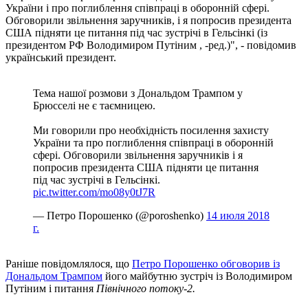
України і про поглиблення співпраці в оборонній сфері.
Обговорили звільнення заручників, і я попросив президента
США підняти це питання під час зустрічі в Гельсінкі (із
президентом РФ Володимиром Путіним , -ред.)", - повідомив
український президент.
Тема нашої розмови з Дональдом Трампом у
Брюсселі не є таємницею.
Ми говорили про необхідність посилення захисту
України та про поглиблення співпраці в оборонній
сфері. Обговорили звільнення заручників і я
попросив президента США підняти це питання
під час зустрічі в Гельсінкі.
pic.twitter.com/mo08y0tJ7R
— Петро Порошенко (@poroshenko)
14 июля 2018
г.
Раніше повідомлялося, що
Петро Порошенко обговорив із
Дональдом Трампом
його майбутню зустріч із Володимиром
Путіним і питання
Північного потоку-2.