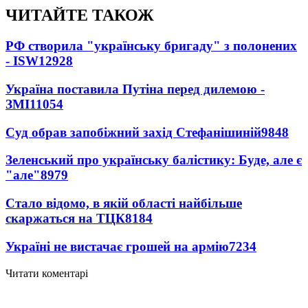
ЧИТАЙТЕ ТАКОЖ
РФ створила "українську бригаду" з полонених
- ISW
12928
Україна поставила Путіна перед дилемою -
ЗМІ
11054
Суд обрав запобіжний захід Стефанішиній
9848
Зеленський про українську балістику: Буде, але є
"але"
8979
Стало відомо, в якій області найбільше
скаржаться на ТЦК
8184
Україні не вистачає грошей на армію
7234
Читати коментарі