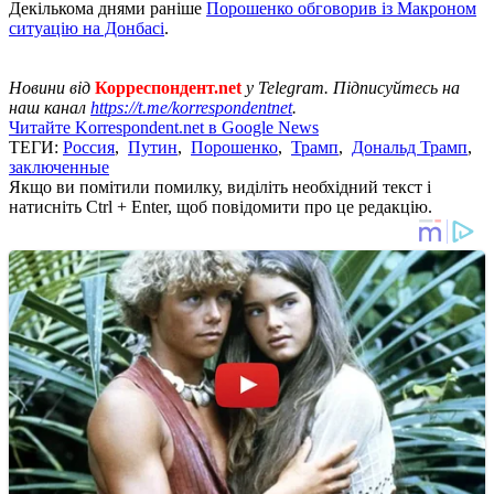
Декількома днями раніше
Порошенко обговорив із Макроном
ситуацію на Донбасі
.
Новини від
Корреспондент.net
у Telegram. Підписуйтесь на
наш канал
https://t.me/korrespondentnet
.
Читайте Korrespondent.net в Google News
ТЕГИ:
Россия
,
Путин
,
Порошенко
,
Трамп
,
Дональд Трамп
,
заключенные
Якщо ви помітили помилку, виділіть необхідний текст і
натисніть Ctrl + Enter, щоб повідомити про це редакцію.