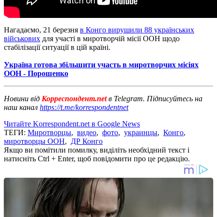
Нагадаємо, 21 березня
в Конго вирушили 88 українських
військових
для участі в миротворчій місії ООН щодо
стабілізації ситуації в цій країні.
Україна готова збільшити участь в миротворчих місіях
ООН - Порошенко
Новини від
Корреспондент.net
в Telegram. Підписуйтесь на
наш канал
https://t.me/korrespondentnet
Читайте Korrespondent.net в Google News
ТЕГИ:
Миротворцы
,
видео
,
фото
,
украинцы
,
Конго
,
миротворцы ООН
,
ДР Конго
Якщо ви помітили помилку, виділіть необхідний текст і
натисніть Ctrl + Enter, щоб повідомити про це редакцію.