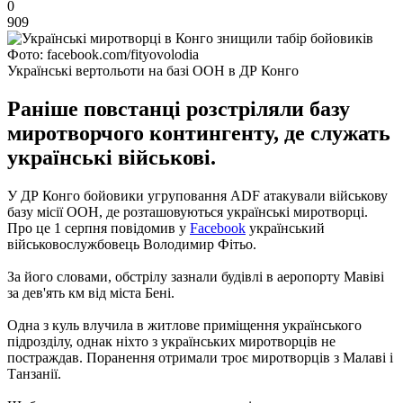
0
909
Фото: facebook.com/fityovolodia
Українські вертольоти на базі ООН в ДР Конго
Раніше повстанці розстріляли базу
миротворчого контингенту, де служать
українські військові.
У ДР Конго бойовики угруповання ADF атакували військову
базу місії ООН, де розташовуються українські миротворці.
Про це 1 серпня повідомив у
Facebook
український
військовослужбовець Володимир Фітьо.
За його словами, обстрілу зазнали будівлі в аеропорту Мавіві
за дев'ять км від міста Бені.
Одна з куль влучила в житлове приміщення українського
підрозділу, однак ніхто з українських миротворців не
постраждав.
Поранення отримали троє миротворців з Малаві і
Танзанії.