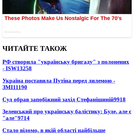
ЧИТАЙТЕ ТАКОЖ
РФ створила "українську бригаду" з полонених
- ISW
13258
Україна поставила Путіна перед дилемою -
ЗМІ
11190
Суд обрав запобіжний захід Стефанішиній
9918
Зеленський про українську балістику: Буде, але є
"але"
9714
Стало відомо, в якій області найбільше