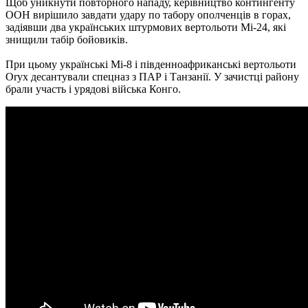
Щоб уникнути повторного нападу, керівництво контингенту
ООН вирішило завдати удару по табору ополченців в горах,
задіявши два українських штурмових вертольоти Мі-24, які
знищили табір бойовиків.
При цьому українські Мі-8 і південноафриканські вертольоти
Oryx десантували спецназ з ПАР і Танзанії.
У зачистці району
брали участь і урядові війська Конго.