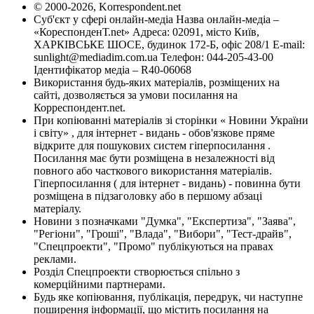
© 2000-2026, Korrespondent.net
Суб'єкт у сфері онлайн-медіа Назва онлайн-медіа –
«КореспонденТ.net» Адреса: 02091, місто Київ,
ХАРКІВСЬКЕ ШОСЕ, будинок 172-Б, офіс 208/1 E-mail:
sunlight@mediadim.com.ua
Телефон: 044-205-43-00
Ідентифікатор медіа – R40-06068
Використання будь-яких матеріалів, розміщених на
сайті, дозволяється за умови посилання на
Корреспондент.net.
При копіюванні матеріалів зі сторінки « Новини України
і світу» , для інтернет - видань - обов'язкове пряме
відкрите для пошукових систем гіперпосилання .
Посилання має бути розміщена в незалежності від
повного або часткового використання матеріалів.
Гіперпосилання ( для інтернет - видань) - повинна бути
розміщена в підзаголовку або в першому абзаці
матеріалу.
Новини з позначками "Думка", "Експертиза", "Заява",
"Регіони", "Гроші", "Влада", "Вибори", "Тест-драйв",
"Спецпроекти", "Промо" публікуються на правах
реклами.
Розділ Спецпроекти створюється спільно з
комерційними партнерами.
Будь яке копіювання, публікація, передрук, чи наступне
поширення інформації, що містить посилання на