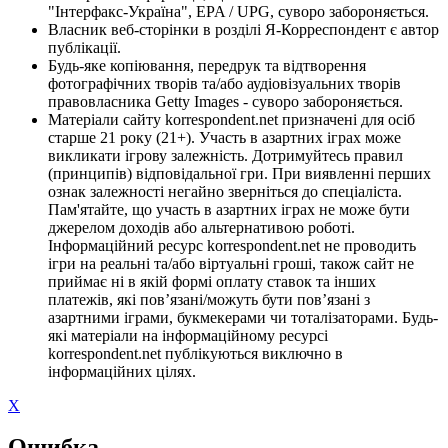
"Інтерфакс-Україна", EPA / UPG, суворо забороняється.
Власник веб-сторінки в розділі Я-Корреспондент є автор
публікації.
Будь-яке копіювання, передрук та відтворення
фотографічних творів та/або аудіовізуальних творів
правовласника Getty Images - суворо забороняється.
Матеріали сайту korrespondent.net призначені для осіб
старше 21 року (21+). Участь в азартних іграх може
викликати ігрову залежність. Дотримуйтесь правил
(принципів) відповідальної гри. При виявленні перших
ознак залежності негайно зверніться до спеціаліста.
Пам'ятайте, що участь в азартних іграх не може бути
джерелом доходів або альтернативою роботі.
Інформаційний ресурс korrespondent.net не проводить
ігри на реальні та/або віртуальні гроші, також сайт не
приймає ні в якій формі оплату ставок та інших
платежів, які пов’язані/можуть бути пов’язані з
азартними іграми, букмекерами чи тоталізаторами. Будь-
які матеріали на інформаційному ресурсі
korrespondent.net публікуються виключно в
інформаційних цілях.
X
Ошибка