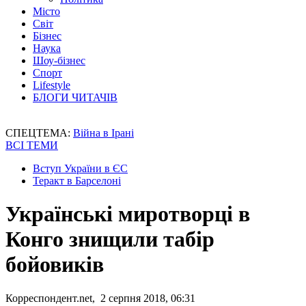
Місто
Світ
Бізнес
Наука
Шоу-бізнес
Спорт
Lifestyle
БЛОГИ ЧИТАЧІВ
СПЕЦТЕМА:
Війна в Ірані
ВСІ ТЕМИ
Вступ України в ЄС
Теракт в Барселоні
Українські миротворці в
Конго знищили табір
бойовиків
Корреспондент.net, 2 серпня 2018, 06:31