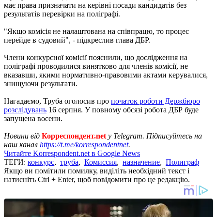
має права призначати на керівні посади кандидатів без
результатів перевірки на поліграфі.
"Якщо комісія не налаштована на співпрацю, то процес
перейде в судовий", - підкреслив глава ДБР.
Члени конкурсної комісії пояснили, що дослідження на
поліграфі проводилися винятково для членів комісії, не
вказавши, якими нормативно-правовими актами керувалися,
знищуючи результати.
Нагадаємо, Труба оголосив про
початок роботи Держбюро
розслідувань
16 серпня. У повному обсязі робота ДБР буде
запущена восени.
Новини від
Корреспондент.net
у Telegram. Підписуйтесь на
наш канал
https://t.me/korrespondentnet
.
Читайте Korrespondent.net в Google News
ТЕГИ:
конкурс
,
труба
,
Комиссия
,
назначение
,
Полиграф
Якщо ви помітили помилку, виділіть необхідний текст і
натисніть Ctrl + Enter, щоб повідомити про це редакцію.