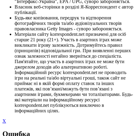
"Інтерфакс-Україна", EPA / UPG, суворо забороняється.
Власник веб-сторінки в розділі Я-Корреспондент є автор
публікації.
Будь-яке копіювання, передрук та відтворення
фотографічних творів та/або аудіовізуальних творів
правовласника Getty Images - суворо забороняється.
Матеріали сайту korrespondent.net призначені для осіб
старше 21 року (21+). Участь в азартних іграх може
викликати ігрову залежність. Дотримуйтесь правил
(принципів) відповідальної гри. При виявленні перших
ознак залежності негайно зверніться до спеціаліста.
Пам'ятайте, що участь в азартних іграх не може бути
джерелом доходів або альтернативою роботі.
Інформаційний ресурс korrespondent.net не проводить
ігри на реальні та/або віртуальні гроші, також сайт не
приймає ні в якій формі оплату ставок та інших
платежів, які пов’язані/можуть бути пов’язані з
азартними іграми, букмекерами чи тоталізаторами. Будь-
які матеріали на інформаційному ресурсі
korrespondent.net публікуються виключно в
інформаційних цілях.
X
Ошибка