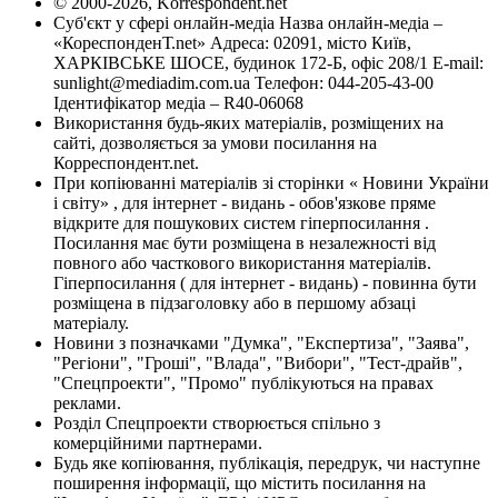
© 2000-2026, Korrespondent.net
Суб'єкт у сфері онлайн-медіа Назва онлайн-медіа –
«КореспонденТ.net» Адреса: 02091, місто Київ,
ХАРКІВСЬКЕ ШОСЕ, будинок 172-Б, офіс 208/1 E-mail:
sunlight@mediadim.com.ua
Телефон: 044-205-43-00
Ідентифікатор медіа – R40-06068
Використання будь-яких матеріалів, розміщених на
сайті, дозволяється за умови посилання на
Корреспондент.net.
При копіюванні матеріалів зі сторінки « Новини України
і світу» , для інтернет - видань - обов'язкове пряме
відкрите для пошукових систем гіперпосилання .
Посилання має бути розміщена в незалежності від
повного або часткового використання матеріалів.
Гіперпосилання ( для інтернет - видань) - повинна бути
розміщена в підзаголовку або в першому абзаці
матеріалу.
Новини з позначками "Думка", "Експертиза", "Заява",
"Регіони", "Гроші", "Влада", "Вибори", "Тест-драйв",
"Спецпроекти", "Промо" публікуються на правах
реклами.
Розділ Спецпроекти створюється спільно з
комерційними партнерами.
Будь яке копіювання, публікація, передрук, чи наступне
поширення інформації, що містить посилання на