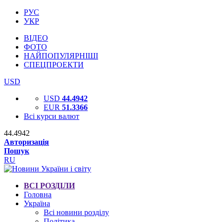
РУС
УКР
ВІДЕО
ФОТО
НАЙПОПУЛЯРНІШІ
СПЕЦПРОЕКТИ
USD
USD
44.4942
EUR
51.3366
Всі курси валют
44.4942
Авторизація
Пошук
RU
ВСІ РОЗДІЛИ
Головна
Україна
Всі новини розділу
Політика