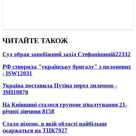
ЧИТАЙТЕ ТАКОЖ
Суд обрав запобіжний захід Стефанішиній
22332
РФ створила "українську бригаду" з полонених
- ISW
12031
Україна поставила Путіна перед дилемою -
ЗМІ
10870
На Київщині сталося групове зґвалтування 21-
річної дівчини
8158
Стало відомо, в якій області найбільше
скаржаться на ТЦК
7927