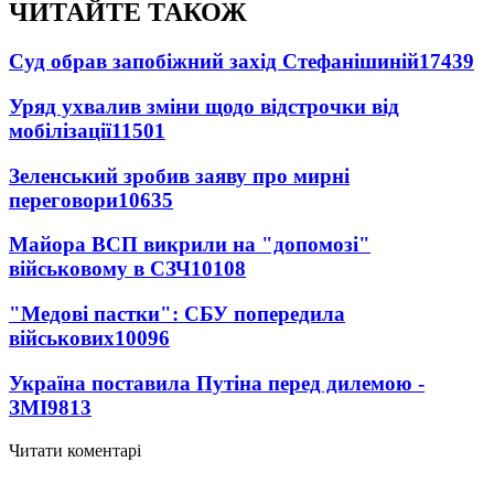
ЧИТАЙТЕ ТАКОЖ
Суд обрав запобіжний захід Стефанішиній
17439
Уряд ухвалив зміни щодо відстрочки від
мобілізації
11501
Зеленський зробив заяву про мирні
переговори
10635
Майора ВСП викрили на "допомозі"
військовому в СЗЧ
10108
"Медові пастки": СБУ попередила
військових
10096
Україна поставила Путіна перед дилемою -
ЗМІ
9813
Читати коментарі