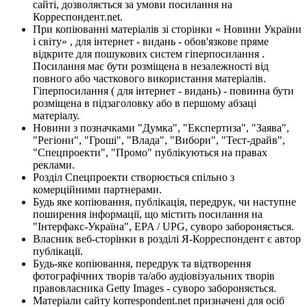
сайті, дозволяється за умови посилання на
Корреспондент.net.
При копіюванні матеріалів зі сторінки « Новини України
і світу» , для інтернет - видань - обов'язкове пряме
відкрите для пошукових систем гіперпосилання .
Посилання має бути розміщена в незалежності від
повного або часткового використання матеріалів.
Гіперпосилання ( для інтернет - видань) - повинна бути
розміщена в підзаголовку або в першому абзаці
матеріалу.
Новини з позначками "Думка", "Експертиза", "Заява",
"Регіони", "Гроші", "Влада", "Вибори", "Тест-драйв",
"Спецпроекти", "Промо" публікуються на правах
реклами.
Розділ Спецпроекти створюється спільно з
комерційними партнерами.
Будь яке копіювання, публікація, передрук, чи наступне
поширення інформації, що містить посилання на
"Інтерфакс-Україна", EPA / UPG, суворо забороняється.
Власник веб-сторінки в розділі Я-Корреспондент є автор
публікації.
Будь-яке копіювання, передрук та відтворення
фотографічних творів та/або аудіовізуальних творів
правовласника Getty Images - суворо забороняється.
Матеріали сайту korrespondent.net призначені для осіб