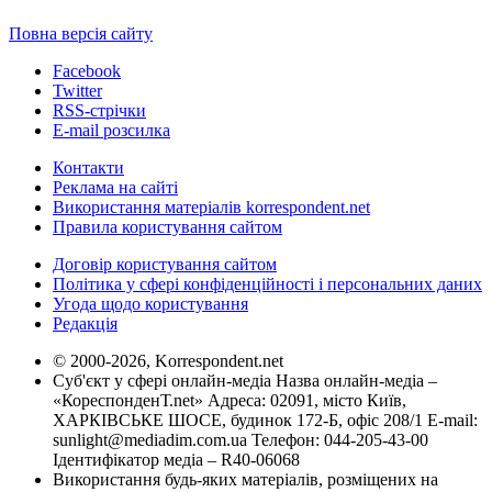
Повна версія сайту
Facebook
Twitter
RSS-стрічки
E-mail розсилка
Контакти
Реклама на сайті
Використання матеріалів korrespondent.net
Правила користування сайтом
Договір користування сайтом
Політика у сфері конфіденційності і персональних даних
Угода щодо користування
Редакція
© 2000-2026, Korrespondent.net
Суб'єкт у сфері онлайн-медіа Назва онлайн-медіа –
«КореспонденТ.net» Адреса: 02091, місто Київ,
ХАРКІВСЬКЕ ШОСЕ, будинок 172-Б, офіс 208/1 E-mail:
sunlight@mediadim.com.ua
Телефон: 044-205-43-00
Ідентифікатор медіа – R40-06068
Використання будь-яких матеріалів, розміщених на