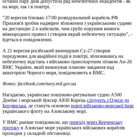
останні пару днів допустила ряд небезпечних інцидентів - як
на морі, так і в повітрі.
"20 вересня близько 17:00 розвідувальний корабель РФ
Приазов'я зробив надмірне зближення з українськими судами
на дистанцію 2-х кабельтів, чим грубо порушив вимоги
міжнародних правил і створив вкрай небезпечну ситуацію", -
йдеться в повідомленні.
А 21 вересня російський винищувач Су-27 створив
передумови для аварійної події в повітрі, зблизившись на
небезпечну відстань з військово-транспортним літаком Ан-26
ВМС України, який виконував планове завдання над
акваторією Чорного моря, повідомляють в ВМС.
Фото: facebook.com/navy.mil.gov.ua
Нагадаємо, українське пошуково-рятувальне судно A500
Донбас і морський буксир A830 Корець
слідують з Одеси до
Бердянська
, де стануть основою
нової військово-морської бази
українського флоту на Азовському морі.
У ВМС раніше повідомили, що
перехід через Керченську
протоку
в Азовське море українських військових кораблів
проходив у складній обстановці.