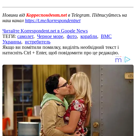
Новини від
Корреспондент.net
в Telegram. Підписуйтесь на
наш канал
https://t.me/korrespondentnet
Читайте Korrespondent.net в Google News
ТЕГИ:
самолет
,
Черное море
,
фото
,
корабли
,
ВМС
Украины
,
истребитель
Якщо ви помітили помилку, виділіть необхідний текст і
натисніть Ctrl + Enter, щоб повідомити про це редакцію.