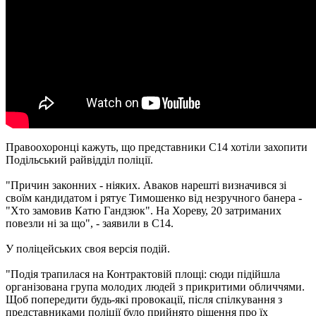
Правоохоронці кажуть, що представники С14 хотіли захопити
Подільський райвідділ поліції.
"Причин законних - ніяких. Аваков нарешті визначився зі
своїм кандидатом і рятує Тимошенко від незручного банера -
"Хто замовив Катю Гандзюк". На Хореву, 20 затриманих
повезли ні за що", - заявили в С14.
У поліцейських своя версія подій.
"Подія трапилася на Контрактовій площі: сюди підійшла
організована група молодих людей з прикритими обличчями.
Щоб попередити будь-які провокації, після спілкування з
представниками поліції було прийнято рішення про їх