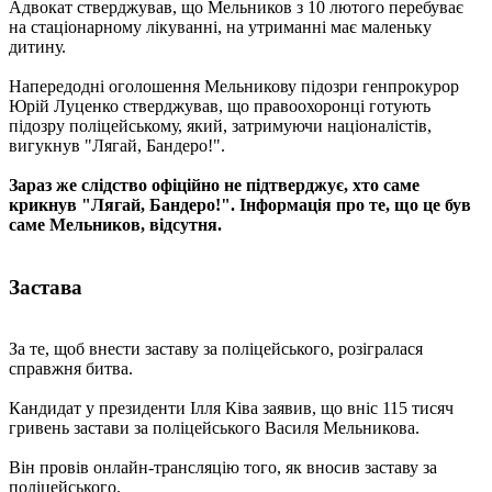
Адвокат стверджував, що Мельников з 10 лютого перебуває
на стаціонарному лікуванні, на утриманні має маленьку
дитину.
Напередодні оголошення Мельникову підозри генпрокурор
Юрій Луценко стверджував, що правоохоронці готують
підозру поліцейському, який, затримуючи націоналістів,
вигукнув "Лягай, Бандеро!".
Зараз же слідство офіційно не підтверджує, хто саме
крикнув "Лягай, Бандеро!". Інформація про те, що це був
саме Мельников, відсутня.
Застава
За те, щоб внести заставу за поліцейського, розігралася
справжня битва.
Кандидат у президенти Ілля Ківа заявив, що вніс 115 тисяч
гривень застави за поліцейського Василя Мельникова.
Він провів онлайн-трансляцію того, як вносив заставу за
поліцейського.