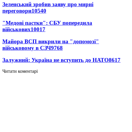
Зеленський зробив заяву про мирні
переговори
10540
"Медові пастки": СБУ попередила
військових
10017
Майора ВСП викрили на "допомозі"
військовому в СЗЧ
9768
Залужний: Україна не вступить до НАТО
8617
Читати коментарі