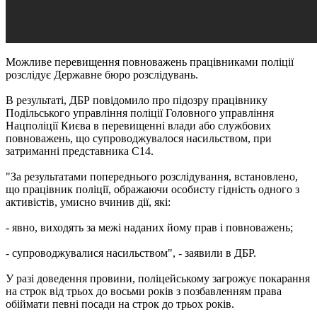
Можливе перевищення повноважень працівниками поліції
розслідує Державне бюро розслідувань.
В результаті, ДБР повідомило про підозру працівнику
Подільського управління поліції Головного управління
Нацполіції Києва в перевищенні влади або службових
повноважень, що супроводжувалося насильством, при
затриманні представника С14.
"За результатами попереднього розслідування, встановлено,
що працівник поліції, ображаючи особисту гідність одного з
активістів, умисно вчинив дії, які:
- явно, виходять за межі наданих йому прав і повноважень;
- супроводжувалися насильством", - заявили в ДБР.
У разі доведення провини, поліцейському загрожує покарання
на строк від трьох до восьми років з позбавленням права
обіймати певні посади на строк до трьох років.