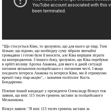
"Що стосується Ківи, то зрозуміло, що для нього це піар. Тим
більше, що відомо, що необхідну суму зібрали звичайні
громадяни і готові були її вносити, але Ківа вирішив зіграти
на випередження. З іншого боку, зрозуміло, що Ківа перебуває
в орбіті впливу Арсена Авакова, для якого в даній ситуації
питання звільнення поліцейського є питанням честі. І якщо
поєднати інтереси Авакова та інтереси Ківи, ми й отримуємо
врешті таку піар-акцію", - зазначив політолог Кость
Бондаренко.
Пізніше інший кандидат у президенти Олександр Вілкул теж
заявив, що вніс 115 тисяч гривень застави за поліцейського
Мельникова.
Вілкул заявив: "Я вніс 115 тисяч гривень застави за