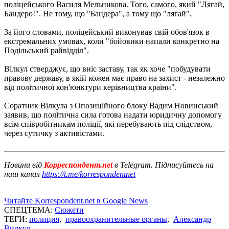
поліцейського Василя Мельникова. Того, самого, який "Лягай,
Бандеро!". Не тому, що "Бандера", а тому що "лягай".
За його словами, поліцейський виконував свій обов'язок в
екстремальних умовах, коли "бойовики напали конкретно на
Подільський райвідділ".
Вілкул стверджує, що вніс заставу, так як хоче "побудувати
правову державу, в якій кожен має право на захист - незалежно
від політичної кон'юнктури керівництва країни".
Соратник Вілкула з Опозиційного блоку Вадим Новинський
заявив, що політична сила готова надати юридичну допомогу
всім співробітникам поліції, які перебувають під слідством,
через сутичку з активістами.
Новини від
Корреспондент.net
в Telegram. Підписуйтесь на
наш канал
https://t.me/korrespondentnet
Читайте Korrespondent.net в Google News
СПЕЦТЕМА:
Сюжети
ТЕГИ:
полиция
,
правоохранительные органы
,
Александр
Вилкул