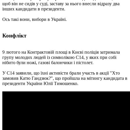
щоб він не сидів у суді, заставу за нього внесли відразу два
інших кандидати в президенти.
Ось такі вони, вибори в Україні.
Конфлікт
9 лютого на Контрактовій площі в Києві поліція затримала
групу молодих людей із символікою С14, у яких при собі
нібито були ножі, газові балончики і пістолет.
У С14 заявили, що їхні активісти брали участь в акції "Хто
замовив Катю Гандзюк?", що пройшла на мітингу кандидата в
президенти України Юлії Тимошенко.