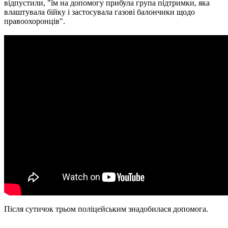
відпустили, "їм на допомогу прибула група підтримки, яка
влаштувала бійку і застосувала газові балончики щодо
правоохоронців".
Після сутичок трьом поліцейським знадобилася допомога.