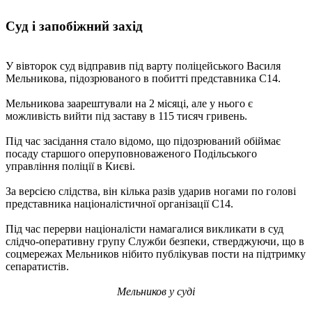
Суд і запобіжний захід
У вівторок суд відправив під варту поліцейського Василя
Мельникова, підозрюваного в побитті представника С14.
Мельникова заарештували на 2 місяці, але у нього є
можливість вийти під заставу в 115 тисяч гривень.
Під час засідання стало відомо, що підозрюваний обіймає
посаду старшого оперуповноваженого Подільського
управління поліції в Києві.
За версією слідства, він кілька разів ударив ногами по голові
представника націоналістичної організації С14.
Під час перерви націоналісти намагалися викликати в суд
слідчо-оперативну групу Служби безпеки, стверджуючи, що в
соцмережах Мельников нібито публікував пости на підтримку
сепаратистів.
Мельников у суді