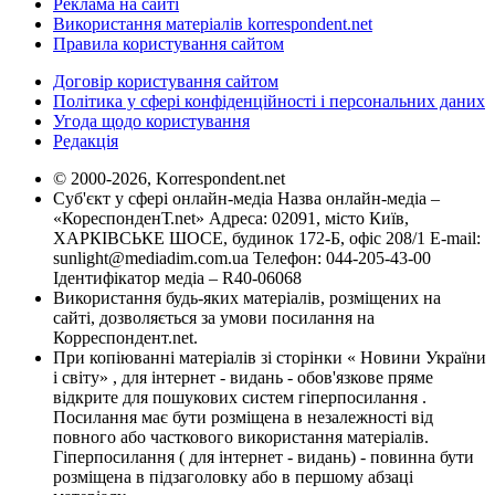
Реклама на сайті
Використання матеріалів korrespondent.net
Правила користування сайтом
Договір користування сайтом
Політика у сфері конфіденційності і персональних даних
Угода щодо користування
Редакція
© 2000-2026, Korrespondent.net
Суб'єкт у сфері онлайн-медіа Назва онлайн-медіа –
«КореспонденТ.net» Адреса: 02091, місто Київ,
ХАРКІВСЬКЕ ШОСЕ, будинок 172-Б, офіс 208/1 E-mail:
sunlight@mediadim.com.ua
Телефон: 044-205-43-00
Ідентифікатор медіа – R40-06068
Використання будь-яких матеріалів, розміщених на
сайті, дозволяється за умови посилання на
Корреспондент.net.
При копіюванні матеріалів зі сторінки « Новини України
і світу» , для інтернет - видань - обов'язкове пряме
відкрите для пошукових систем гіперпосилання .
Посилання має бути розміщена в незалежності від
повного або часткового використання матеріалів.
Гіперпосилання ( для інтернет - видань) - повинна бути
розміщена в підзаголовку або в першому абзаці