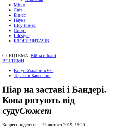
Місто
Світ
Бізнес
Наука
Шоу-бізнес
Спорт
Lifestyle
БЛОГИ ЧИТАЧІВ
СПЕЦТЕМА:
Війна в Ірані
ВСІ ТЕМИ
Вступ України в ЄС
Теракт в Барселоні
Піар на заставі і Бандері.
Копа рятують від
суду
Сюжет
Корреспондент.net, 13 лютого 2019, 15:20