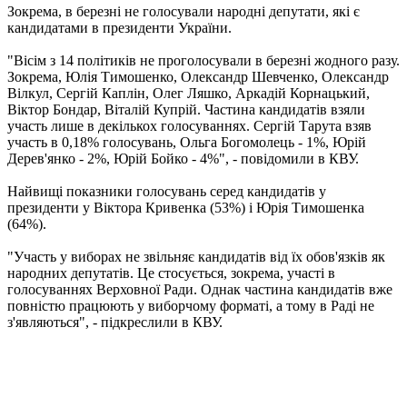
Зокрема, в березні не голосували народні депутати, які є
кандидатами в президенти України.
"Вісім з 14 політиків не проголосували в березні жодного разу.
Зокрема, Юлія Тимошенко, Олександр Шевченко, Олександр
Вілкул, Сергій Каплін, Олег Ляшко, Аркадій Корнацький,
Віктор Бондар, Віталій Купрій. Частина кандидатів взяли
участь лише в декількох голосуваннях. Сергій Тарута взяв
участь в 0,18% голосувань, Ольга Богомолець - 1%, Юрій
Дерев'янко - 2%, Юрій Бойко - 4%", - повідомили в КВУ.
Найвищі показники голосувань серед кандидатів у
президенти у Віктора Кривенка (53%) і Юрія Тимошенка
(64%).
"Участь у виборах не звільняє кандидатів від їх обов'язків як
народних депутатів. Це стосується, зокрема, участі в
голосуваннях Верховної Ради. Однак частина кандидатів вже
повністю працюють у виборчому форматі, а тому в Раді не
з'являються", - підкреслили в КВУ.