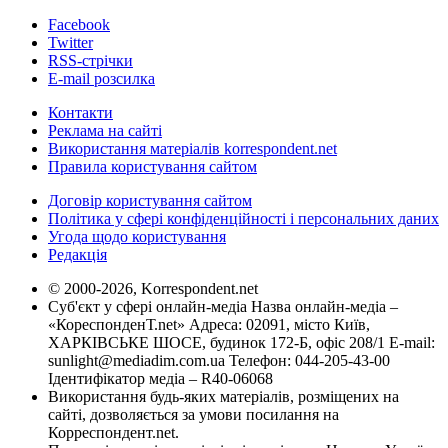
Facebook
Twitter
RSS-стрічки
E-mail розсилка
Контакти
Реклама на сайті
Використання матеріалів korrespondent.net
Правила користування сайтом
Договір користування сайтом
Політика у сфері конфіденційності і персональних даних
Угода щодо користування
Редакція
© 2000-2026, Korrespondent.net
Суб'єкт у сфері онлайн-медіа Назва онлайн-медіа –
«КореспонденТ.net» Адреса: 02091, місто Київ,
ХАРКІВСЬКЕ ШОСЕ, будинок 172-Б, офіс 208/1 E-mail:
sunlight@mediadim.com.ua
Телефон: 044-205-43-00
Ідентифікатор медіа – R40-06068
Використання будь-яких матеріалів, розміщених на
сайті, дозволяється за умови посилання на
Корреспондент.net.