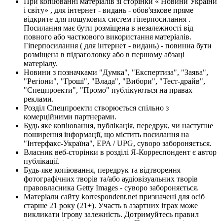
При копіюванні матеріалів зі сторінки « Новини України
і світу» , для інтернет - видань - обов'язкове пряме
відкрите для пошукових систем гіперпосилання .
Посилання має бути розміщена в незалежності від
повного або часткового використання матеріалів.
Гіперпосилання ( для інтернет - видань) - повинна бути
розміщена в підзаголовку або в першому абзаці
матеріалу.
Новини з позначками "Думка", "Експертиза", "Заява",
"Регіони", "Гроші", "Влада", "Вибори", "Тест-драйв",
"Спецпроекти", "Промо" публікуються на правах
реклами.
Розділ Спецпроекти створюється спільно з
комерційними партнерами.
Будь яке копіювання, публікація, передрук, чи наступне
поширення інформації, що містить посилання на
"Інтерфакс-Україна", EPA / UPG, суворо забороняється.
Власник веб-сторінки в розділі Я-Корреспондент є автор
публікації.
Будь-яке копіювання, передрук та відтворення
фотографічних творів та/або аудіовізуальних творів
правовласника Getty Images - суворо забороняється.
Матеріали сайту korrespondent.net призначені для осіб
старше 21 року (21+). Участь в азартних іграх може
викликати ігрову залежність. Дотримуйтесь правил