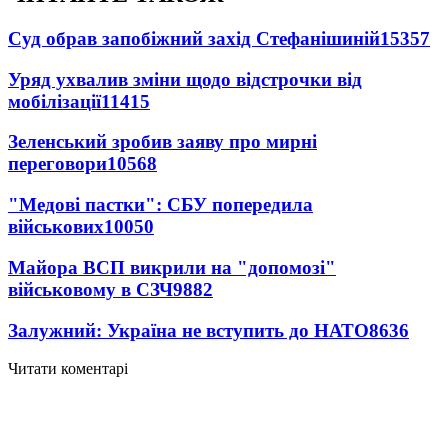
Суд обрав запобіжний захід Стефанішиній
15357
Уряд ухвалив зміни щодо відстрочки від
мобілізації
11415
Зеленський зробив заяву про мирні
переговори
10568
"Медові пастки": СБУ попередила
військових
10050
Майора ВСП викрили на "допомозі"
військовому в СЗЧ
9882
Залужний: Україна не вступить до НАТО
8636
Читати коментарі