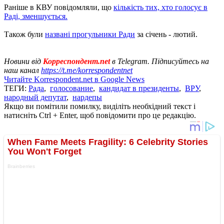
Раніше в КВУ повідомляли, що
кількість тих, хто голосує в
Раді, зменшується.
Також були
названі прогульники Ради
за січень - лютий.
Новини від
Корреспондент.net
в Telegram. Підписуйтесь на
наш канал
https://t.me/korrespondentnet
Читайте Korrespondent.net в Google News
ТЕГИ:
Рада
,
голосование
,
кандидат в президенты
,
ВРУ
,
народный депутат
,
нардепы
Якщо ви помітили помилку, виділіть необхідний текст і
натисніть Ctrl + Enter, щоб повідомити про це редакцію.